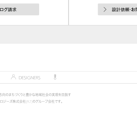
デザイナー
DESIGNERS
コンペティション
COMPETITION
志向のまちづくりと豊かな地域社会の実現を目指す
ノロジーズ株式会社(PLT)のグループ会社です。