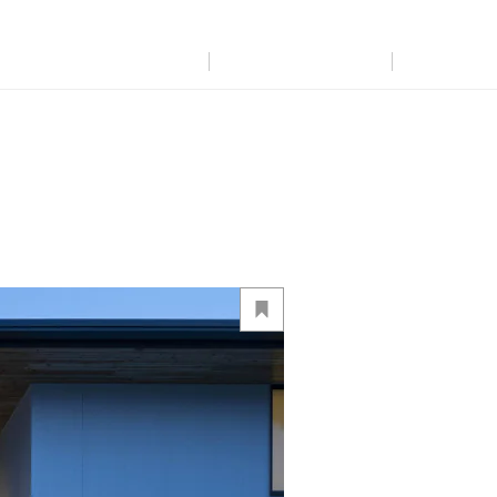
展示
場・
イベント情報
カタログ請求
住まいのご相談
リフォーム
まちづくり
オーナーサポート
企
業・
IR情報
閉じる
閉じる
閉じる
閉じる
閉じる
閉じる
これから土地活用・賃貸経営をご検討の方
これからリフォームをご検討の方
これから住まいをご検討の方
すべてのフィールドに新しい価値をデザインし、持続可能な未
多彩な動画やこだわりが詰まった建築実例、注目の最新情報な
土地活用の基礎から長期安定経営を目指すオーナー様まで、
実例動画や基礎知識、収納の工夫など、理想の住まいを叶える
ミサワホームオーナーさま・リフォーム工事ご契約者さまとミ
来志向のまちづくりを実現していきます。
ど、住まいづくりを楽しく学べるデジタルラウンジです。
賃貸経営に役立つ多彩な情報を幅広くお届けします。
リフォームの具体策とアイデアを豊富にご用意しています。
サワホームを結ぶコミュニケーションサイト。お得・便利・安心
なコンテンツや、ミサワホームからの大切なお知らせなど配信し
ミサワゼネラルソリューション
ホームラウンジ 新築・戸建て
ホームラウンジ 土地活用・賃貸経営
ホームラウンジ リフォーム
ています。
ミサワアイデンティティ
ミサワオーナーズクラブ