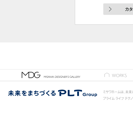
ギャラリー
WORKS
ミサワホームは、未来
プライム ライフ テク