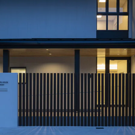
[MISAWA RELAY]
海外事業
住まいの売却