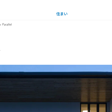
住まい
土地活用
> Parallel
買う
法人のお客さま
事業用
事業用売買
ご相談窓口
採用情報
ザイナーを見る
分譲住宅（建売・土地）検索
企業不動産活用（CRE）戦略
事業用リノベーション
事業用地・事業用建物
お客様センター
新卒者採用
中古住宅検索
社宅建築
ホテル・旅館リフォーム
分譲用地
中途採用
スムストック検索
医療・介護・子育て・障がい福祉施設
障がい者採用
リフォーム営業所
分譲マンション検索
ウエルネス事業
売る