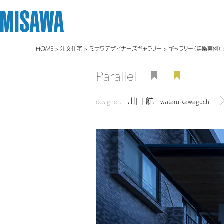
HOME
>
注文住宅
>
ミサワデザイナーズギャラリー
>
ギャラリー（建築実例）
リフォーム
住まい
土地活用
まちづくり
オーナーサポート
企業・IR情報
Parallel
建てる
個人のお客さま
戸建て・マンション
複合開発・投資開発
サポートメニュー
企業・IR
川口 航
[注文住宅]
designer:
wataru kawaguchi
デ
商品ラインアップ
賃貸住宅
ミサワリフォームとは
複合開発事業（ASMACI-アスマチ-）
住まいるりんぐ（ロングサポート）
ニュース
デザイン
賃貸併用住宅
リフォームの流れ
再開発・官民連携事業
保証制度
MISAWAについて
テクノロジー（住まいの性能）
店舗・各種施設
リフォームメニュー
分譲マンション開発事業
アフターメンテナンス
ミサワホームグループ
建築事例・建築実例
土地活用モデルルーム見学
リフォーム事例
収益不動産・投資開発事業
ミサワリフォーム
IR情報
デザイナーズギャラリー
土地活用実例
建築再生事業
SDGs