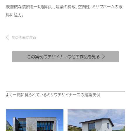
新卒者採用
結ぶコミュニケーションサイト。お得・便利・安心なコンテンツや、ミサワホ
ちづくりを実現していきます。
表層的な装飾を一切排除し、建築の構成、空間性、ミサワホームの限
ームからの大切なお知らせなど配信しています。
ホームラウンジ リフォーム
界に注力。
中途採用
これから住まいをご検討の方
ミサワゼネラルソリューション
ミサワオーナーズクラブ
障がい者採用
多彩な動画やこだわりが詰まった建築実例、注目の最新情報など、住まい
づくりを楽しく学べるデジタルラウンジです。
前の画面に戻る
ウエルネス事業
ホームラウンジ 新築・戸建て
この実例のデザイナーの他の作品を見る
海外事業
よく一緒に見られているミサワデザイナーズの建築実例