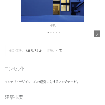
再開発・官民連携事業
土地活用実例
展示
場・
イベント情報
企業・IR
住まいるりんぐ（ロングサポート）
リフォーム事例
住まいづくりガイド
分譲マンション開発事業
カタログ請求
法人のお客さま
保証制度
事業用
買う
ニュース
収益不動産・投資開発事業
住まいのご相談
外観
アフターメンテナンス
企業不動産活用（CRE）戦略
MISAWAについて
建築再生事業
事業用リノベーション
分譲住宅（建売・土地）検索
ミサワリフォーム
社宅建築
ミサワホームグループ
事業用売買
ホテル・旅館リフォーム
中古住宅検索
構造・工法：
木質系パネル
用途：
住宅
ご相談窓口
医療・介護・子育て・障がい福祉施設
IR情報
スムストック検索
リフォーム営業所
事業用地・事業用建物
SDGs
コンセプト
お客様センター
分譲マンション検索
これから土地活用・賃貸経営をご検討の方
分譲用地
環境活動
インテリアデザイン中心の趨勢に対するアンチテーゼ。
土地活用の基礎から長期安定経営を目指すオーナー様まで、賃貸経営に
売る
[MISAWA RELAY]
これからリフォームをご検討の方
役立つ多彩な情報を幅広くお届けします。
採用情報
実例動画や基礎知識、収納の工夫など、理想の住まいを叶えるリフォーム
建築概要
ホームラウンジ 土地活用・賃貸経営
住まいの売却
の具体策とアイデアを豊富にご用意しています。
ミサワホームオーナーさま・リフォーム工事ご契約者さまとミサワホームを
すべてのフィールドに新しい価値をデザインし、持続可能な未来志向のま