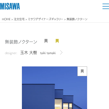
HOME
>
注文住宅
>
ミサワデザイナーズギャラリー
> 無装飾ノクターン
住まい
建てる
土地活用
[注文住宅]
無装飾ノクターン
個人のお客さま
商品ラインアップ
玉木 大樹
リフォーム
designer:
taiki tamaki
デザイナーを見る
デザイン
戸建て・マンション
賃貸住宅
まちづくり
テクノロジー（住まいの性能）
賃貸併用住宅
複合開発・投資開発
ミサワリフォームとは
建築事例・建築実例
オーナーサポート
店舗・各種施設
リフォームの流れ
デザイナーズギャラリー
サポートメニュー
複合開発事業（ASMACI-アスマチ-）
土地活用モデルルーム見学
企
業・
IR情報
リフォームメニュー
インテリア