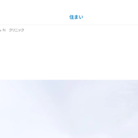
住まい
土地活用
> N クリニック
買う
法人のお客さま
事業用
事業用売買
ご相談窓口
採用情報
イナーを見る
分譲住宅（建売・土地）検索
企業不動産活用（CRE）戦略
事業用リノベーション
事業用地・事業用建物
お客様センター
新卒者採用
中古住宅検索
社宅建築
ホテル・旅館リフォーム
分譲用地
中途採用
スムストック検索
医療・介護・子育て・障がい福祉施設
障がい者採用
リフォーム営業所
分譲マンション検索
ウエルネス事業
売る