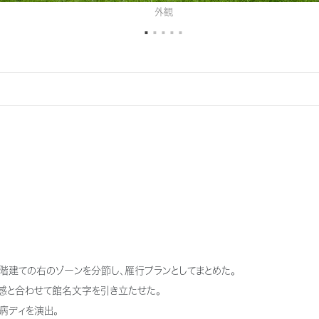
外観
2階建ての右のゾーンを分節し、雁行プランとしてまとめた。
ト感と合わせて館名文字を引き立たせた。
病ディを演出。