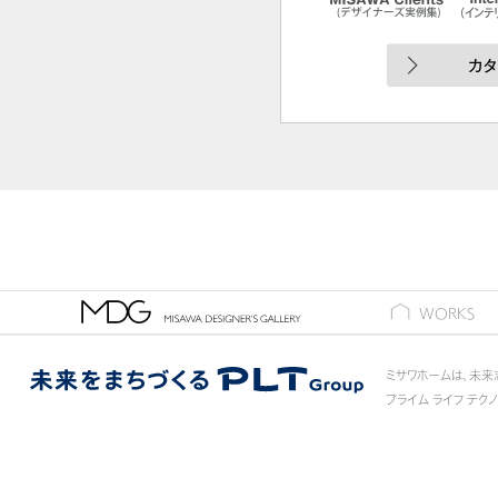
ギャラリー
WORKS
ミサワホームは、未来
プライム ライフ テク