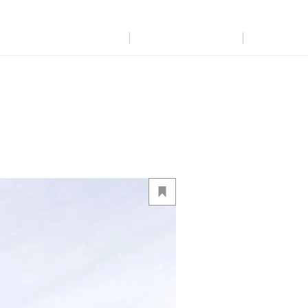
展示
場・
イベント情報
カタログ請求
住まいのご相談
リフォーム
まちづくり
オーナーサポート
企
業・
IR情報
閉じる
閉じる
閉じる
閉じる
閉じる
閉じる
これから土地活用・賃貸経営をご検討の方
これからリフォームをご検討の方
これから住まいをご検討の方
すべてのフィールドに新しい価値をデザインし、持続可能な未
多彩な動画やこだわりが詰まった建築実例、注目の最新情報な
土地活用の基礎から長期安定経営を目指すオーナー様まで、
実例動画や基礎知識、収納の工夫など、理想の住まいを叶える
ミサワホームオーナーさま・リフォーム工事ご契約者さまとミ
来志向のまちづくりを実現していきます。
ど、住まいづくりを楽しく学べるデジタルラウンジです。
賃貸経営に役立つ多彩な情報を幅広くお届けします。
リフォームの具体策とアイデアを豊富にご用意しています。
サワホームを結ぶコミュニケーションサイト。お得・便利・安心
なコンテンツや、ミサワホームからの大切なお知らせなど配信し
ミサワゼネラルソリューション
ホームラウンジ 新築・戸建て
ホームラウンジ 土地活用・賃貸経営
ホームラウンジ リフォーム
ています。
ミサワアイデンティティ
ミサワオーナーズクラブ