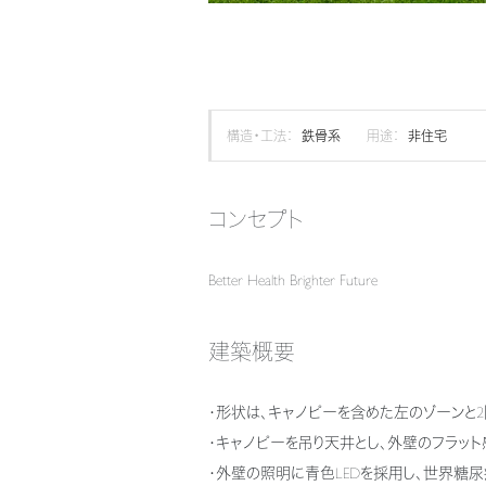
構造・工法：
鉄骨系
用途：
非住宅
コンセプト
Better Health Brighter Future
建築概要
・形状は、キャノピーを含めた左のゾーンと
・キャノピーを吊り天井とし、外壁のフラッ
・外壁の照明に青色LEDを採用し、世界糖尿