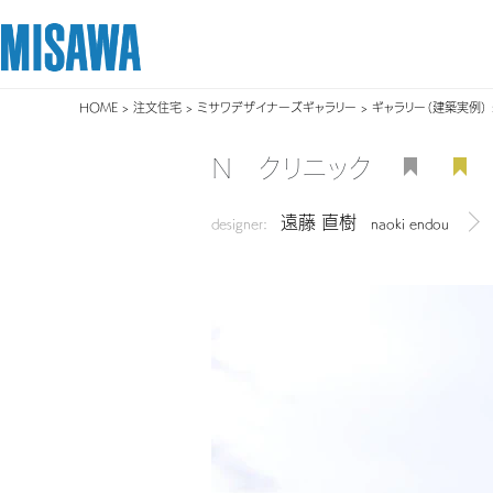
HOME
>
注文住宅
>
ミサワデザイナーズギャラリー
>
ギャラリー（建築実例）
リフォーム
住まい
土地活用
まちづくり
オーナーサポート
企業・IR情報
N クリニック
建てる
個人のお客さま
戸建て・マンション
複合開発・投資開発
サポートメニュー
企業・IR
遠藤 直樹
[注文住宅]
designer:
naoki endou
デザ
商品ラインアップ
賃貸住宅
ミサワリフォームとは
複合開発事業（ASMACI-アスマチ-）
住まいるりんぐ（ロングサポート）
ニュース
デザイン
賃貸併用住宅
リフォームの流れ
再開発・官民連携事業
保証制度
MISAWAについて
テクノロジー（住まいの性能）
店舗・各種施設
リフォームメニュー
分譲マンション開発事業
アフターメンテナンス
ミサワホームグループ
建築事例・建築実例
土地活用モデルルーム見学
リフォーム事例
収益不動産・投資開発事業
ミサワリフォーム
IR情報
デザイナーズギャラリー
土地活用実例
建築再生事業
SDGs