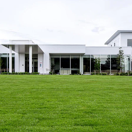
[MISAWA RELAY]
海外事業
住まいの売却