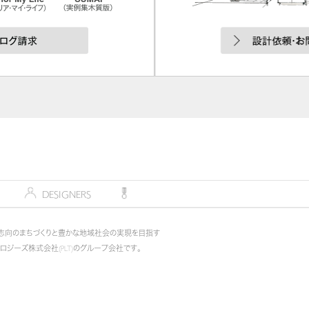
デザイナー
DESIGNERS
コンペティション
COMPETITION
志向のまちづくりと豊かな地域社会の実現を目指す
ノロジーズ株式会社(PLT)のグループ会社です。