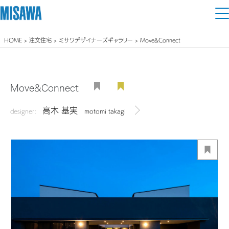
HOME
>
注文住宅
>
ミサワデザイナーズギャラリー
> Move&Connect
住まい
建てる
土地活用
[注文住宅]
Move&Connect
個人のお客さま
商品ラインアップ
高木 基実
リフォーム
designer:
motomi takagi
デザイナーを見る
デザイン
戸建て・マンション
賃貸住宅
まちづくり
テクノロジー（住まいの性能）
賃貸併用住宅
複合開発・投資開発
ミサワリフォームとは
建築事例・建築実例
オーナーサポート
店舗・各種施設
リフォームの流れ
デザイナーズギャラリー
サポートメニュー
複合開発事業（ASMACI-アスマチ-）
土地活用モデルルーム見学
企
業・
IR情報
リフォームメニュー
インテリア