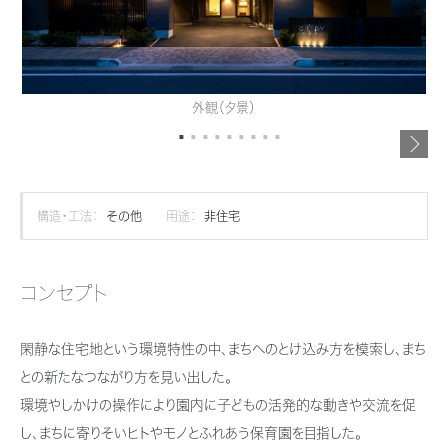
再開発・官民連携事業
土地活用実例
展示
場・
イベント情報
企業・IR
住まいるりんぐ（ロングサポート）
リフォーム事例
住まいづくりガイド
分譲マンション開発事業
カタログ請求
法人のお客さま
保証制度
事業用
買う
ニュース
収益不動産・投資開発事業
住まいのご相談
外観（夕景）
アフターメンテナンス
企業不動産活用（CRE）戦略
MISAWAについて
建築再生事業
事業用リノベーション
分譲住宅（建売・土地）検索
ミサワリフォーム
社宅建築
ミサワホームグループ
事業用売買
ホテル・旅館リフォーム
中古住宅検索
構造・工法：
その他
用途：
非住宅
ご相談窓口
医療・介護・子育て・障がい福祉施設
IR情報
スムストック検索
リフォーム営業所
事業用地・事業用建物
SDGs
コンセプト
お客様センター
分譲マンション検索
これから土地活用・賃貸経営をご検討の方
分譲用地
環境活動
閑静な住宅地という環境特性の中、まちへのとけ込み方を模索し、まち
土地活用の基礎から長期安定経営を目指すオーナー様まで、賃貸経営に
売る
[MISAWA RELAY]
これからリフォームをご検討の方
役立つ多彩な情報を幅広くお届けします。
との新たなつながり方を見い出した。
採用情報
環境やしかけの操作により園内に子どもの活発的な動きや交流を促
実例動画や基礎知識、収納の工夫など、理想の住まいを叶えるリフォーム
ホームラウンジ 土地活用・賃貸経営
住まいの売却
の具体策とアイデアを豊富にご用意しています。
し、まちに寄りそいヒトやモノとふれあう保育園を目指した。
ミサワホームオーナーさま・リフォーム工事ご契約者さまとミサワホームを
すべてのフィールドに新しい価値をデザインし、持続可能な未来志向のま