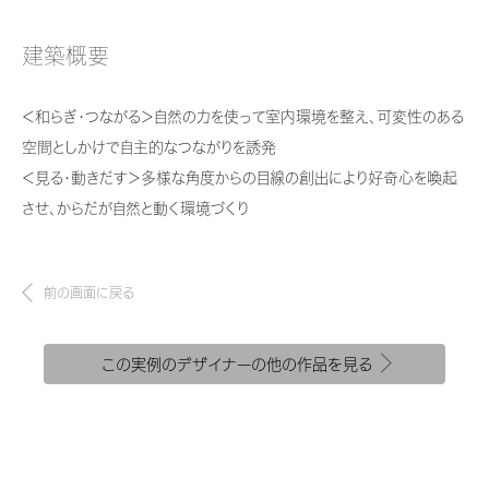
新卒者採用
結ぶコミュニケーションサイト。お得・便利・安心なコンテンツや、ミサワホ
ちづくりを実現していきます。
ームからの大切なお知らせなど配信しています。
ホームラウンジ リフォーム
建築概要
中途採用
これから住まいをご検討の方
ミサワゼネラルソリューション
ミサワオーナーズクラブ
障がい者採用
多彩な動画やこだわりが詰まった建築実例、注目の最新情報など、住まい
＜和らぎ・つながる＞自然の力を使って室内環境を整え、可変性のある
づくりを楽しく学べるデジタルラウンジです。
空間としかけで自主的なつながりを誘発
ウエルネス事業
＜見る・動きだす＞多様な角度からの目線の創出により好奇心を喚起
ホームラウンジ 新築・戸建て
させ、からだが自然と動く環境づくり
海外事業
前の画面に戻る
この実例のデザイナーの他の作品を見る