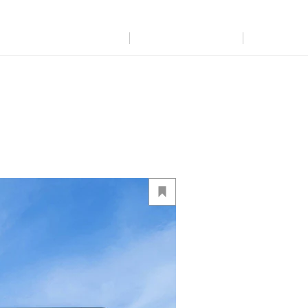
展示
場・
イベント情報
カタログ請求
住まいのご相談
リフォーム
まちづくり
オーナーサポート
企
業・
IR情報
閉じる
閉じる
閉じる
閉じる
閉じる
閉じる
これから土地活用・賃貸経営をご検討の方
これからリフォームをご検討の方
これから住まいをご検討の方
すべてのフィールドに新しい価値をデザインし、持続可能な未
多彩な動画やこだわりが詰まった建築実例、注目の最新情報な
土地活用の基礎から長期安定経営を目指すオーナー様まで、
実例動画や基礎知識、収納の工夫など、理想の住まいを叶える
ミサワホームオーナーさま・リフォーム工事ご契約者さまとミ
来志向のまちづくりを実現していきます。
ど、住まいづくりを楽しく学べるデジタルラウンジです。
賃貸経営に役立つ多彩な情報を幅広くお届けします。
リフォームの具体策とアイデアを豊富にご用意しています。
サワホームを結ぶコミュニケーションサイト。お得・便利・安心
なコンテンツや、ミサワホームからの大切なお知らせなど配信し
ミサワゼネラルソリューション
ホームラウンジ 新築・戸建て
ホームラウンジ 土地活用・賃貸経営
ホームラウンジ リフォーム
ています。
ミサワアイデンティティ
ミサワオーナーズクラブ