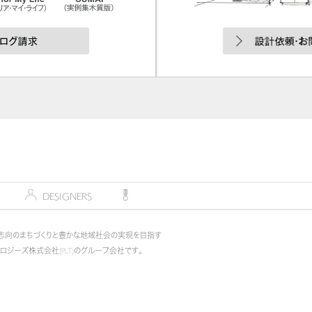
デザイナー
DESIGNERS
コンペティション
COMPETITION
志向のまちづくりと豊かな地域社会の実現を目指す
ノロジーズ株式会社(PLT)のグループ会社です。