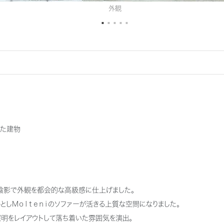
外観
った建物
陰影で外観を都会的な高級感に仕上げました。
としＭｏｌｔｅｎｉのソファーが活きる上質な空間になりました。
明をレイアウトして落ち着いた雰囲気を演出。