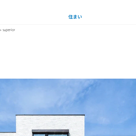
住まい
土地活用
> superior
買う
法人のお客さま
事業用
事業用売買
ご相談窓口
採用情報
ザイナーを見る
分譲住宅（建売・土地）検索
企業不動産活用（CRE）戦略
事業用リノベーション
事業用地・事業用建物
お客様センター
新卒者採用
中古住宅検索
社宅建築
ホテル・旅館リフォーム
分譲用地
中途採用
スムストック検索
医療・介護・子育て・障がい福祉施設
障がい者採用
リフォーム営業所
分譲マンション検索
ウエルネス事業
売る