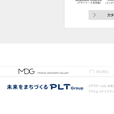
ギャラリー
WORKS
ミサワホームは、未来
プライム ライフ テク