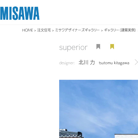
HOME
>
注文住宅
>
ミサワデザイナーズギャラリー
>
ギャラリー（建築実例）
リフォーム
住まい
土地活用
まちづくり
オーナーサポート
企業・IR情報
superior
建てる
個人のお客さま
戸建て・マンション
複合開発・投資開発
サポートメニュー
企業・IR
北川 力
[注文住宅]
designer:
tsutomu kitagawa
デ
商品ラインアップ
賃貸住宅
ミサワリフォームとは
複合開発事業（ASMACI-アスマチ-）
住まいるりんぐ（ロングサポート）
ニュース
デザイン
賃貸併用住宅
リフォームの流れ
再開発・官民連携事業
保証制度
MISAWAについて
テクノロジー（住まいの性能）
店舗・各種施設
リフォームメニュー
分譲マンション開発事業
アフターメンテナンス
ミサワホームグループ
建築事例・建築実例
土地活用モデルルーム見学
リフォーム事例
収益不動産・投資開発事業
ミサワリフォーム
IR情報
デザイナーズギャラリー
土地活用実例
建築再生事業
SDGs