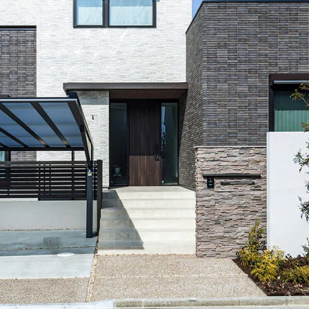
[MISAWA RELAY]
海外事業
住まいの売却