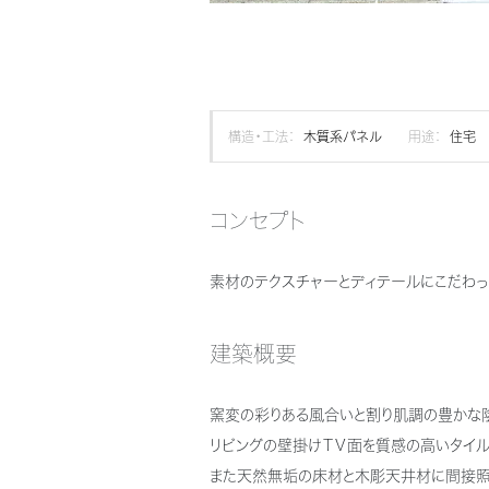
構造・工法：
木質系パネル
用途：
住宅
コンセプト
素材のテクスチャーとディテールにこだわ
建築概要
窯変の彩りある風合いと割り肌調の豊かな
リビングの壁掛けＴＶ面を質感の高いタイル
また天然無垢の床材と木彫天井材に間接照