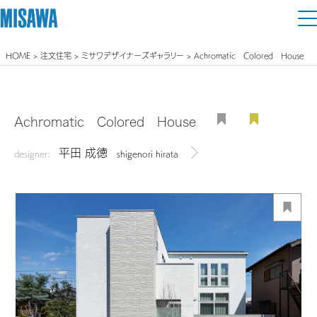
HOME
>
注文住宅
>
ミサワデザイナーズギャラリー
> Achromatic Colored House
住まい
建てる
土地活用
[注文住宅]
Achromatic Colored House
個人のお客さま
商品ラインアップ
平田 成徳
リフォーム
designer:
shigenori hirata
デザイナーを見る
デザイン
戸建て・マンション
賃貸住宅
まちづくり
テクノロジー（住まいの性能）
賃貸併用住宅
複合開発・投資開発
ミサワリフォームとは
建築事例・建築実例
オーナーサポート
店舗・各種施設
リフォームの流れ
デザイナーズギャラリー
サポートメニュー
複合開発事業（ASMACI-アスマチ-）
土地活用モデルルーム見学
企
業・
IR情報
リフォームメニュー
インテリア