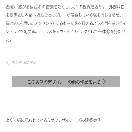
新卒者採用
結ぶコミュニケーションサイト。お得・便利・安心なコンテンツや、ミサワホ
ちづくりを実現していきます。
西側に拡がる桜並木の借景を活かし、人々の視線を遮断。 外部は白
ームからの大切なお知らせなど配信しています。
ホームラウンジ リフォーム
を基調とし内部へ進むごとにグレーが侵食していく様を感じさせた。
中途採用
これから住まいをご検討の方
ミサワゼネラルソリューション
黒とSUSを用いたアクセントとするも冷たさを抑えるよう木目を感じるイ
ミサワオーナーズクラブ
障がい者採用
多彩な動画やこだわりが詰まった建築実例、注目の最新情報など、住まい
ンテリアを配する。 テラスをアウトドアリビングとして一体感を持たせ
づくりを楽しく学べるデジタルラウンジです。
た。
ウエルネス事業
ホームラウンジ 新築・戸建て
前の画面に戻る
海外事業
この実例のデザイナーの他の作品を見る
よく一緒に見られているミサワデザイナーズの建築実例