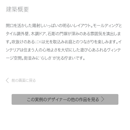
新卒者採用
結ぶコミュニケーションサイト。お得・便利・安心なコンテンツや、ミサワホ
ちづくりを実現していきます。
ームからの大切なお知らせなど配信しています。
建築概要
ホームラウンジ リフォーム
中途採用
これから住まいをご検討の方
ミサワゼネラルソリューション
ミサワオーナーズクラブ
間口を活かした陽射しいっぱいの明るいレイアウト。モールディングと
障がい者採用
多彩な動画やこだわりが詰まった建築実例、注目の最新情報など、住まい
タイル調外壁、木調ドア、石彫の門塀が深みのある雰囲気を演出しま
づくりを楽しく学べるデジタルラウンジです。
す。吹抜けのあるLDKは光を取込みお庭とのつながりを楽しみます。イ
ウエルネス事業
ンテリアは住まう人の心地よさを大切にした遊び心あふれるヴィンテ
ホームラウンジ 新築・戸建て
ージ空間。街並みに”らしさ”が光る佇まいです。
海外事業
前の画面に戻る
この実例のデザイナーの他の作品を見る