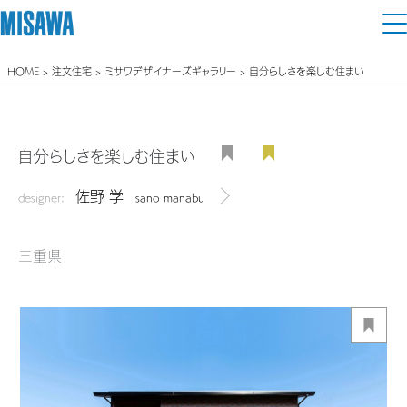
HOME
>
注文住宅
>
ミサワデザイナーズギャラリー
> 自分らしさを楽しむ住まい
住まい
建てる
土地活用
[注文住宅]
自分らしさを楽しむ住まい
個人のお客さま
商品ラインアップ
佐野 学
リフォーム
designer:
sano manabu
デザイナーを見る
デザイン
戸建て・マンション
賃貸住宅
まちづくり
三重県
テクノロジー（住まいの性能）
賃貸併用住宅
複合開発・投資開発
ミサワリフォームとは
建築事例・建築実例
オーナーサポート
店舗・各種施設
リフォームの流れ
デザイナーズギャラリー
サポートメニュー
複合開発事業（ASMACI-アスマチ-）
土地活用モデルルーム見学
企
業・
IR情報
リフォームメニュー
インテリア