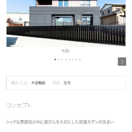
再開発・官民連携事業
土地活用実例
展示
場・
イベント情報
企業・IR
住まいるりんぐ（ロングサポート）
リフォーム事例
住まいづくりガイド
分譲マンション開発事業
カタログ請求
法人のお客さま
保証制度
事業用
買う
ニュース
収益不動産・投資開発事業
住まいのご相談
アフターメンテナンス
企業不動産活用（CRE）戦略
MISAWAについて
建築再生事業
事業用リノベーション
分譲住宅（建売・土地）検索
ミサワリフォーム
外観1
社宅建築
ミサワホームグループ
事業用売買
ホテル・旅館リフォーム
中古住宅検索
ご相談窓口
医療・介護・子育て・障がい福祉施設
IR情報
スムストック検索
リフォーム営業所
事業用地・事業用建物
SDGs
構造・工法：
木造軸組
用途：
住宅
お客様センター
分譲マンション検索
これから土地活用・賃貸経営をご検討の方
分譲用地
環境活動
土地活用の基礎から長期安定経営を目指すオーナー様まで、賃貸経営に
コンセプト
売る
[MISAWA RELAY]
これからリフォームをご検討の方
役立つ多彩な情報を幅広くお届けします。
採用情報
実例動画や基礎知識、収納の工夫など、理想の住まいを叶えるリフォーム
シックな雰囲気の中に遊び心を大切にした欧風モダンの住まい
ホームラウンジ 土地活用・賃貸経営
住まいの売却
の具体策とアイデアを豊富にご用意しています。
ミサワホームオーナーさま・リフォーム工事ご契約者さまとミサワホームを
すべてのフィールドに新しい価値をデザインし、持続可能な未来志向のま