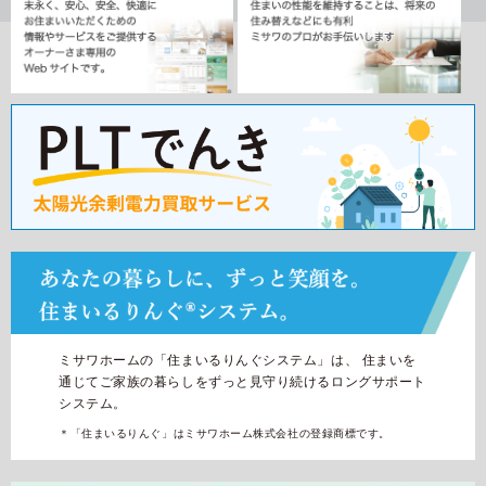
再開発・官民連携事業
土地活用実例
展示
場・
イベント情報
企業・IR
住まいるりんぐ（ロングサポート）
リフォーム事例
住まいづくりガイド
分譲マンション開発事業
カタログ請求
法人のお客さま
保証制度
事業用
買う
ニュース
収益不動産・投資開発事業
住まいのご相談
アフターメンテナンス
企業不動産活用（CRE）戦略
MISAWAについて
建築再生事業
事業用リノベーション
分譲住宅（建売・土地）検索
ミサワリフォーム
社宅建築
ミサワホームグループ
事業用売買
ホテル・旅館リフォーム
中古住宅検索
ご相談窓口
医療・介護・子育て・障がい福祉施設
IR情報
スムストック検索
リフォーム営業所
事業用地・事業用建物
SDGs
お客様センター
分譲マンション検索
これから土地活用・賃貸経営をご検討の方
分譲用地
環境活動
ミサワホームの「住まいるりんぐシステム」は、
住まいを
土地活用の基礎から長期安定経営を目指すオーナー様まで、賃貸経
通じてご家族の暮らしをずっと見守り続けるロングサポート
売る
[MISAWA RELAY]
営に役立つ多彩な情報を幅広くお届けします。
これからリフォームをご検討の方
システム。
採用情報
＊「住まいるりんぐ」はミサワホーム株式会社の登録商標です。
実例動画や基礎知識、収納の工夫など、理想の住まいを叶えるリフ
ホームラウンジ 土地活用・賃貸経営
ォームの具体策とアイデアを豊富にご用意しています。
住まいの売却
ミサワホームオーナーさま・リフォーム工事ご契約者さまとミサワ
すべてのフィールドに新しい価値をデザインし、持続可能な未来志