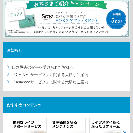
ホームを結ぶコミュニケーションサイト。お得・便利・安心なコン
新卒者採用
向のまちづくりを実現していきます。
ホームラウンジ リフォーム
テンツや、ミサワホームからの大切なお知らせなど配信していま
す。
ミサワゼネラルソリューション
中途採用
これから住まいをご検討の方
ミサワオーナーズクラブ
多彩な動画やこだわりが詰まった建築実例、注目の最新情報など、
障がい者採用
住まいづくりを楽しく学べるデジタルラウンジです。
ホームラウンジ 新築・戸建て
ウエルネス事業
お知らせ
自然災害の被害を受けられた皆様へ
海外事業
「GAINETサービス」に関する大切なご案内
「enecocoサービス」に関する大切なご案内
おすすめ
コンテンツ