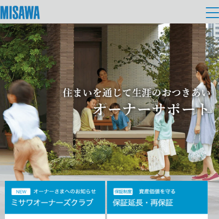
HOME
> オーナーサポート
住まい
建てる
土地活用
[注文住宅]
個人のお客さま
商品ラインアップ
リフォーム
デザイン
戸建て・マンション
賃貸住宅
まちづくり
テクノロジー（住まいの性能）
賃貸併用住宅
複合開発・投資開発
ミサワリフォームとは
建築事例・建築実例
オーナーサポート
店舗・各種施設
リフォームの流れ
デザイナーズギャラリー
サポートメニュー
複合開発事業（ASMACI-アスマチ-）
土地活用モデルルーム見学
企
業・
IR情報
リフォームメニュー
インテリア