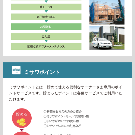
ホームを結ぶコミュニケーションサイト。お得・便利・安心なコン
新卒者採用
向のまちづくりを実現していきます。
ホームラウンジ リフォーム
テンツや、ミサワホームからの大切なお知らせなど配信していま
す。
ミサワゼネラルソリューション
中途採用
これから住まいをご検討の方
ミサワオーナーズクラブ
多彩な動画やこだわりが詰まった建築実例、注目の最新情報など、
障がい者採用
住まいづくりを楽しく学べるデジタルラウンジです。
ホームラウンジ 新築・戸建て
ウエルネス事業
ミサワポイント
海外事業
ミサワポイントとは、貯めて使える便利なオーナーさま専用のポイ
ントサービスです。
貯まったポイントは各種サービスでご利用いた
だけます。