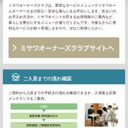
再開発・官民連携事業
土地活用実例
展示
場・
イベント情報
ミサワオーナーズクラブは、豊富なサービスメニューで
ミサワホー
企業・IR
住まいるりんぐ（ロングサポート）
リフォーム事例
住まいづくりガイド
ムオーナーさまの安心・安全な暮らしをお手伝いします。
住まいの
分譲マンション開発事業
カタログ請求
お手入れ方法や、ミサワポイントが貯まるお得情報のご案内など、
法人のお客さま
保証制度
暮らしを豊かにするメニューが盛りだくさんです。
今後もさらに便
事業用
買う
ニュース
利なサービスが続々登場しますので、ぜひご利用ください。
収益不動産・投資開発事業
住まいのご相談
アフターメンテナンス
企業不動産活用（CRE）戦略
MISAWAについて
建築再生事業
事業用リノベーション
分譲住宅（建売・土地）検索
ミサワリフォーム
社宅建築
ミサワホームグループ
事業用売買
ホテル・旅館リフォーム
中古住宅検索
ご相談窓口
医療・介護・子育て・障がい福祉施設
IR情報
スムストック検索
リフォーム営業所
事業用地・事業用建物
ご入居までの流れ確認
SDGs
お客様センター
分譲マンション検索
これから土地活用・賃貸経営をご検討の方
分譲用地
環境活動
ご契約から入居までの手続きの流れを確認できます。
入居後も定期
メンテナンスをご案内。
土地活用の基礎から長期安定経営を目指すオーナー様まで、賃貸経
売る
[MISAWA RELAY]
営に役立つ多彩な情報を幅広くお届けします。
これからリフォームをご検討の方
採用情報
実例動画や基礎知識、収納の工夫など、理想の住まいを叶えるリフ
ホームラウンジ 土地活用・賃貸経営
ォームの具体策とアイデアを豊富にご用意しています。
住まいの売却
ミサワホームオーナーさま・リフォーム工事ご契約者さまとミサワ
すべてのフィールドに新しい価値をデザインし、持続可能な未来志