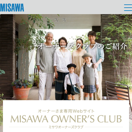
住まい
建てる
土地活用
[注文住宅]
個人のお客さま
商品ラインアップ
リフォーム
デザイン
戸建て・マンション
賃貸住宅
まちづくり
テクノロジー（住まいの性能）
賃貸併用住宅
複合開発・投資開発
ミサワリフォームとは
建築事例・建築実例
オーナーサポート
店舗・各種施設
リフォームの流れ
デザイナーズギャラリー
サポートメニュー
複合開発事業（ASMACI-アスマチ-）
土地活用モデルルーム見学
企
業・
IR情報
リフォームメニュー
インテリア