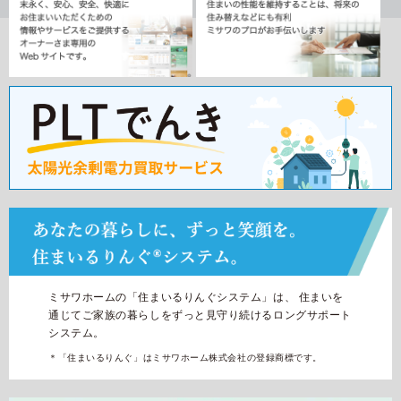
再開発・官民連携事業
土地活用実例
展示
場・
イベント情報
企業・IR
住まいるりんぐ（ロングサポート）
リフォーム事例
住まいづくりガイド
分譲マンション開発事業
カタログ請求
法人のお客さま
保証制度
事業用
買う
ニュース
収益不動産・投資開発事業
住まいのご相談
アフターメンテナンス
企業不動産活用（CRE）戦略
MISAWAについて
建築再生事業
事業用リノベーション
分譲住宅（建売・土地）検索
ミサワリフォーム
社宅建築
ミサワホームグループ
事業用売買
ホテル・旅館リフォーム
中古住宅検索
ご相談窓口
医療・介護・子育て・障がい福祉施設
IR情報
スムストック検索
リフォーム営業所
事業用地・事業用建物
SDGs
お客様センター
分譲マンション検索
これから土地活用・賃貸経営をご検討の方
分譲用地
環境活動
ミサワホームの「住まいるりんぐシステム」は、
住まいを
土地活用の基礎から長期安定経営を目指すオーナー様まで、賃貸経
通じてご家族の暮らしをずっと見守り続けるロングサポート
売る
[MISAWA RELAY]
営に役立つ多彩な情報を幅広くお届けします。
これからリフォームをご検討の方
システム。
採用情報
＊「住まいるりんぐ」はミサワホーム株式会社の登録商標です。
実例動画や基礎知識、収納の工夫など、理想の住まいを叶えるリフ
ホームラウンジ 土地活用・賃貸経営
ォームの具体策とアイデアを豊富にご用意しています。
住まいの売却
ミサワホームオーナーさま・リフォーム工事ご契約者さまとミサワ
すべてのフィールドに新しい価値をデザインし、持続可能な未来志