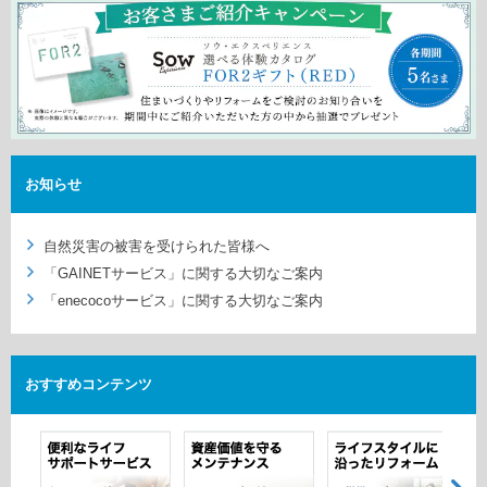
ホームを結ぶコミュニケーションサイト。お得・便利・安心なコン
新卒者採用
向のまちづくりを実現していきます。
ホームラウンジ リフォーム
テンツや、ミサワホームからの大切なお知らせなど配信していま
す。
ミサワゼネラルソリューション
中途採用
これから住まいをご検討の方
ミサワオーナーズクラブ
多彩な動画やこだわりが詰まった建築実例、注目の最新情報など、
障がい者採用
住まいづくりを楽しく学べるデジタルラウンジです。
ホームラウンジ 新築・戸建て
ウエルネス事業
お知らせ
自然災害の被害を受けられた皆様へ
海外事業
「GAINETサービス」に関する大切なご案内
「enecocoサービス」に関する大切なご案内
おすすめ
コンテンツ