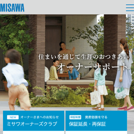
HOME
> オーナーサポート
住まい
建てる
土地活用
[注文住宅]
個人のお客さま
商品ラインアップ
リフォーム
デザイン
戸建て・マンション
賃貸住宅
まちづくり
テクノロジー（住まいの性能）
賃貸併用住宅
複合開発・投資開発
ミサワリフォームとは
建築事例・建築実例
オーナーサポート
店舗・各種施設
リフォームの流れ
デザイナーズギャラリー
サポートメニュー
複合開発事業（ASMACI-アスマチ-）
土地活用モデルルーム見学
企
業・
IR情報
リフォームメニュー
インテリア