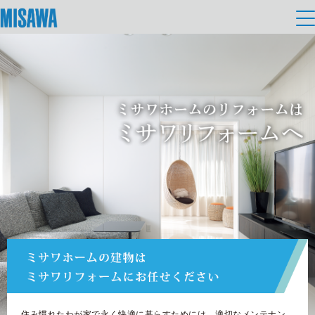
住まい
建てる
土地活用
[注文住宅]
個人のお客さま
商品ラインアップ
リフォーム
デザイン
戸建て・マンション
賃貸住宅
まちづくり
テクノロジー（住まいの性能）
賃貸併用住宅
複合開発・投資開発
ミサワリフォームとは
建築事例・建築実例
オーナーサポート
店舗・各種施設
リフォームの流れ
デザイナーズギャラリー
サポートメニュー
複合開発事業（ASMACI-アスマチ-）
土地活用モデルルーム見学
企
業・
IR情報
リフォームメニュー
インテリア
住み慣れたわが家で永く快適に暮らすためには、適切なメンテナン