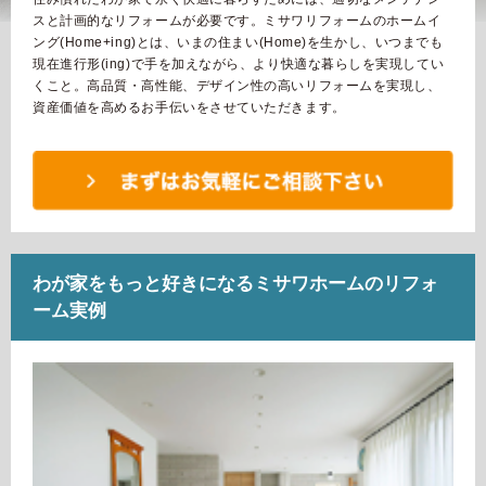
再開発・官民連携事業
土地活用実例
展示
場・
イベント情報
スと計画的なリフォームが必要です。ミサワリフォームのホームイ
企業・IR
住まいるりんぐ（ロングサポート）
リフォーム事例
住まいづくりガイド
ング(Home+ing)とは、いまの住まい(Home)を生かし、いつまでも
分譲マンション開発事業
カタログ請求
現在進行形(ing)で手を加えながら、より快適な暮らしを実現してい
法人のお客さま
保証制度
くこと。高品質・高性能、デザイン性の高いリフォームを実現し、
事業用
買う
ニュース
収益不動産・投資開発事業
資産価値を高めるお手伝いをさせていただきます。
住まいのご相談
アフターメンテナンス
企業不動産活用（CRE）戦略
MISAWAについて
建築再生事業
事業用リノベーション
分譲住宅（建売・土地）検索
ミサワリフォーム
社宅建築
ミサワホームグループ
事業用売買
ホテル・旅館リフォーム
中古住宅検索
ご相談窓口
医療・介護・子育て・障がい福祉施設
IR情報
スムストック検索
わが家をもっと好きになるミサワホームのリフォ
リフォーム営業所
事業用地・事業用建物
SDGs
ーム実例
お客様センター
分譲マンション検索
これから土地活用・賃貸経営をご検討の方
分譲用地
環境活動
土地活用の基礎から長期安定経営を目指すオーナー様まで、賃貸経
売る
[MISAWA RELAY]
営に役立つ多彩な情報を幅広くお届けします。
これからリフォームをご検討の方
採用情報
実例動画や基礎知識、収納の工夫など、理想の住まいを叶えるリフ
ホームラウンジ 土地活用・賃貸経営
ォームの具体策とアイデアを豊富にご用意しています。
住まいの売却
ミサワホームオーナーさま・リフォーム工事ご契約者さまとミサワ
すべてのフィールドに新しい価値をデザインし、持続可能な未来志