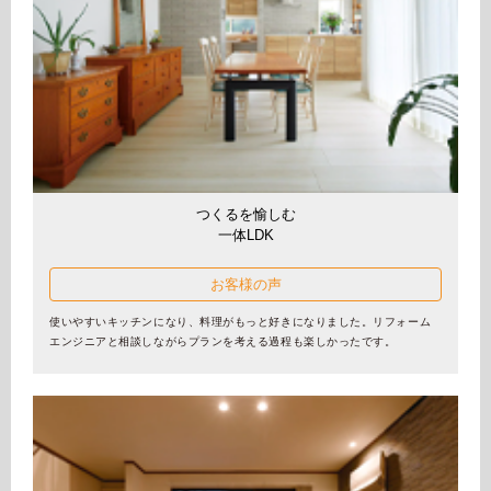
ホームを結ぶコミュニケーションサイト。お得・便利・安心なコン
新卒者採用
向のまちづくりを実現していきます。
ホームラウンジ リフォーム
テンツや、ミサワホームからの大切なお知らせなど配信していま
す。
ミサワゼネラルソリューション
中途採用
これから住まいをご検討の方
ミサワオーナーズクラブ
多彩な動画やこだわりが詰まった建築実例、注目の最新情報など、
障がい者採用
住まいづくりを楽しく学べるデジタルラウンジです。
ホームラウンジ 新築・戸建て
ウエルネス事業
つくるを愉しむ
一体LDK
海外事業
お客様の声
使いやすいキッチンになり、料理がもっと好きになりました。リフォーム
エンジニアと相談しながらプランを考える過程も楽しかったです。