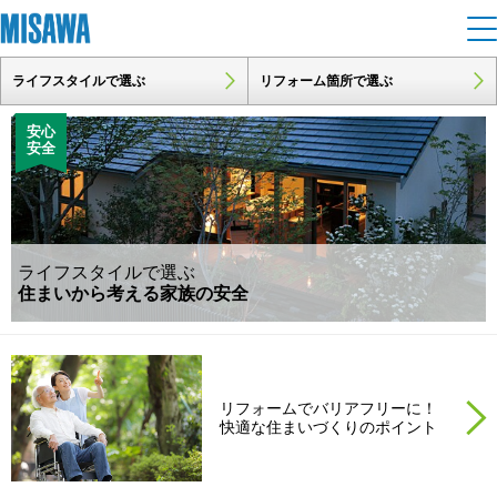
ライフスタイルで選ぶ
リフォーム箇所で選ぶ
住まい
安心
安全
建てる
土地活用
[注文住宅]
個人のお客さま
商品ラインアップ
リフォーム
ライフスタイルで選ぶ
デザイン
住まいから考える家族の安全
戸建て・マンション
賃貸住宅
まちづくり
テクノロジー（住まいの性能）
賃貸併用住宅
複合開発・投資開発
ミサワリフォームとは
建築事例・建築実例
オーナーサポート
店舗・各種施設
リフォームでバリアフリーに！
快適な住まいづくりのポイント
リフォームの流れ
デザイナーズギャラリー
サポートメニュー
複合開発事業（ASMACI-アスマチ-）
土地活用モデルルーム見学
企
業・
IR情報
リフォームメニュー
インテリア