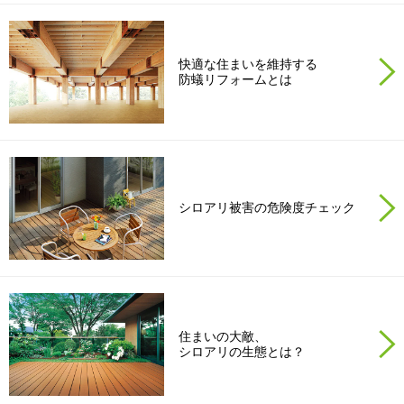
再開発・官民連携事業
土地活用実例
展示
場・
イベント情報
企業・IR
住まいるりんぐ（ロングサポート）
リフォーム事例
住まいづくりガイド
分譲マンション開発事業
カタログ請求
法人のお客さま
快適な住まいを維持する
保証制度
防蟻リフォームとは
事業用
買う
ニュース
収益不動産・投資開発事業
住まいのご相談
アフターメンテナンス
企業不動産活用（CRE）戦略
MISAWAについて
建築再生事業
事業用リノベーション
分譲住宅（建売・土地）検索
ミサワリフォーム
社宅建築
ミサワホームグループ
事業用売買
ホテル・旅館リフォーム
中古住宅検索
ご相談窓口
医療・介護・子育て・障がい福祉施設
シロアリ被害の危険度チェック
IR情報
スムストック検索
リフォーム営業所
事業用地・事業用建物
SDGs
お客様センター
分譲マンション検索
これから土地活用・賃貸経営をご検討の方
分譲用地
環境活動
土地活用の基礎から長期安定経営を目指すオーナー様まで、賃貸経
売る
[MISAWA RELAY]
営に役立つ多彩な情報を幅広くお届けします。
これからリフォームをご検討の方
住まいの大敵、
採用情報
シロアリの生態とは？
実例動画や基礎知識、収納の工夫など、理想の住まいを叶えるリフ
ホームラウンジ 土地活用・賃貸経営
ォームの具体策とアイデアを豊富にご用意しています。
住まいの売却
ミサワホームオーナーさま・リフォーム工事ご契約者さまとミサワ
すべてのフィールドに新しい価値をデザインし、持続可能な未来志向