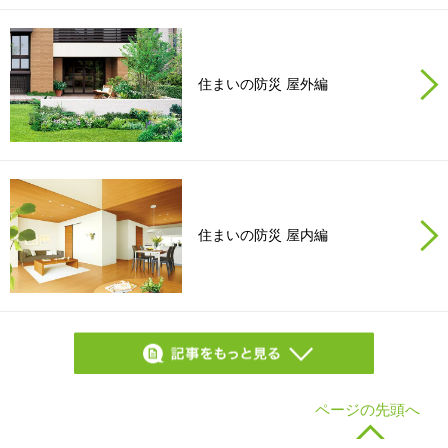
ホームを結ぶコミュニケーションサイト。お得・便利・安心なコン
新卒者採用
のまちづくりを実現していきます。
ホームラウンジ リフォーム
テンツや、ミサワホームからの大切なお知らせなど配信していま
す。
ミサワゼネラルソリューション
中途採用
これから住まいをご検討の方
住まいの防災 屋外編
ミサワオーナーズクラブ
多彩な動画やこだわりが詰まった建築実例、注目の最新情報など、住
障がい者採用
まいづくりを楽しく学べるデジタルラウンジです。
ホームラウンジ 新築・戸建て
ウエルネス事業
住まいの防災 屋内編
海外事業
ページの先頭へ