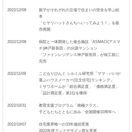
ホームを結ぶコミュニケーションサイト。お得・便利・安心なコン
新卒者採用
向のまちづくりを実現していきます。
ホームラウンジ リフォーム
テンツや、ミサワホームからの大切なお知らせなど配信していま
2022/12/09
親子がそれぞれの立場で住まいの安全を学ぶ絵
す。
ミサワゼネラルソリューション
中途採用
本
これから住まいをご検討の方
「ヒヤリハットさんちへいってみよう！」を販
ミサワオーナーズクラブ
多彩な動画やこだわりが詰まった建築実例、注目の最新情報など、
障がい者採用
売再開
住まいづくりを楽しく学べるデジタルラウンジです。
2022/12/08
病院と一体開発した複合施設「ASMACI(アスマ
ホームラウンジ 新築・戸建て
ウエルネス事業
チ)神戸新長田」の分譲マンション
「ファインレジデンス神戸新長田」が竣工前に
完売
海外事業
2022/11/09
こどもりびんぐ シルミル研究所「ママ・パパが
選ぶハウスメーカー(注文住宅)ランキング」
ミサワホームが「総合満足度」「価格満足度」
「設計満足度」第1位を獲得
2022/10/31
教育支援プログラム「南極クラス」
子どもたちとともに歩み、全国開催10周年へ
2022/10/07
住宅業界唯一の33年連続受賞
2022年度グッドデザイン賞を受賞