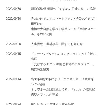
ミサワアイデンティティ
2022/09/30
新海誠監督 最新作「すずめの戸締まり」に協賛
2022/09/30
iPadだけでなくスマートフォンやPCなどでも利
用可能に
南極の大自然を学べる学習ツール「南極eスクー
ル」をWeb公開
2022/09/20
人事異動・機構改革に関するお知らせ
2022/09/15
「ミサワ バウハウス コレクション」から24点を
出展
「交歓するモダン 機能と装飾のポリフォニー」
展に特別協力
2022/09/14
省エネ×創エネにより一次エネルギー消費量を
127％削減
ミサワホーム設計施工で初、『ZEB』の環境配
慮型オフィスが完成
2022/08/24
第16回キッズデザイン賞を受賞