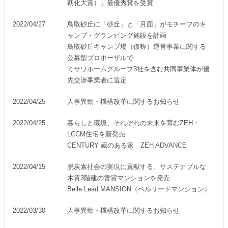
靱化大賞）」最優秀賞を受賞
2022/04/27
鳥取砂丘に「砂丘」と「月面」がモチーフのキ
ャンプ・グランピング施設を計画
鳥取砂丘キャンプ場（仮称）運営事業に関する
公募型プロポーザルで
ミサワホームグループ3社を含む共同事業体が優
先交渉事業者に選定
2022/04/25
人事異動・機構改革に関するお知らせ
2022/04/25
暮らしと環境、それぞれの未来を育むZEH・
LCCM住宅を新発売
CENTURY 蔵のある家 ZEH ADVANCE
2022/04/15
脱炭素社会の実現に貢献する、サステナブルな
木質3階建の賃貸マンションを発売
Belle Lead MANSION（ベルリードマンション）
2022/03/30
人事異動・機構改革に関するお知らせ