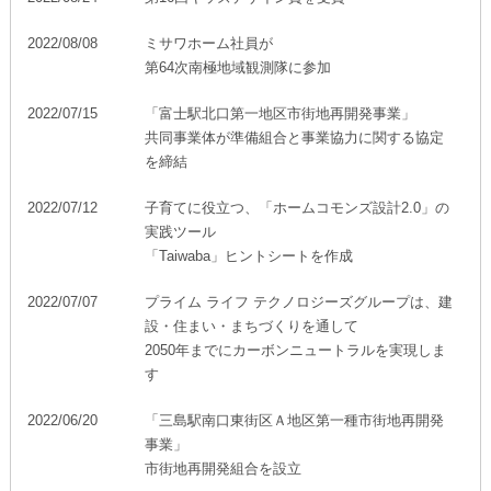
2022/08/08
ミサワホーム社員が
第64次南極地域観測隊に参加
2022/07/15
「富士駅北口第一地区市街地再開発事業」
共同事業体が準備組合と事業協力に関する協定
を締結
2022/07/12
子育てに役立つ、「ホームコモンズ設計2.0」の
実践ツール
「Taiwaba」ヒントシートを作成
2022/07/07
プライム ライフ テクノロジーズグループは、建
設・住まい・まちづくりを通して
2050年までにカーボンニュートラルを実現しま
す
2022/06/20
「三島駅南口東街区Ａ地区第一種市街地再開発
事業」
市街地再開発組合を設立