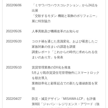
2022/06/06
「ミサワバウハウスコレクション」から24点を
出展
「交歓するモダン 機能と装飾のポリフォニー」
展に特別協力
2022/05/26
人事異動及び機構改革のお知らせ
2022/05/20
コロナ禍を通じた意識変化、および罹患したご
家族対象の住まいの課題を調査
調査レポート「これからの時代に求められる住
まいのあり方」を発表
2022/05/10
賃貸管理業務のDX化を推進
5月より既存賃貸住宅管理物件にスマートロック
を順次導入
業務効率化と顧客起点での新たな価値創造を実
現
2022/04/27
防災・減災デザイン「MISAWA-LCP」を評価
第8回「ジャパン・レジリエンス・アワード（強