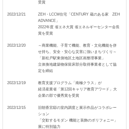
受賞
再開発・官民連携事業
土地活用実例
展示
場・
イベント情報
企業・IR
住まいるりんぐ（ロングサポート）
リフォーム事例
住まいづくりガイド
2022/12/21
ZEH・LCCM住宅「CENTURY 蔵のある家 ZEH
分譲マンション開発事業
カタログ請求
法人のお客さま
ADVANCE」
保証制度
事業用
2022年度 省エネ大賞 省エネルギーセンター会長
買う
ニュース
収益不動産・投資開発事業
住まいのご相談
賞を受賞
アフターメンテナンス
企業不動産活用（CRE）戦略
MISAWAについて
建築再生事業
2022/12/20
～商業機能、子育て機能、教育・文化機能を併
事業用リノベーション
分譲住宅（建売・土地）検索
ミサワリフォーム
せ持ち、安全・安心な災害に強いまちづくり～
社宅建築
ミサワホームグループ
「新松戸駅東側地区土地区画整理事業」
事業用売買
ホテル・旅館リフォーム
中古住宅検索
立体換地建築物保留床部分取得事業者として協
ご相談窓口
医療・介護・子育て・障がい福祉施設
IR情報
定を締結
スムストック検索
リフォーム営業所
事業用地・事業用建物
SDGs
2022/12/19
教育支援プログラム「南極クラス」が
お客様センター
分譲マンション検索
経済産業省「第12回キャリア教育アワード」大
これから土地活用・賃貸経営をご検討の方
分譲用地
環境活動
企業の部で優秀賞を受賞
土地活用の基礎から長期安定経営を目指すオーナー様まで、賃貸経
売る
[MISAWA RELAY]
営に役立つ多彩な情報を幅広くお届けします。
これからリフォームをご検討の方
2022/12/15
旧朝香宮邸の室内調度と展示作品がコラボレー
採用情報
ション
実例動画や基礎知識、収納の工夫など、理想の住まいを叶えるリフ
ホームラウンジ 土地活用・賃貸経営
「交歓するモダン 機能と装飾のポリフォニー」
ォームの具体策とアイデアを豊富にご用意しています。
住まいの売却
ミサワホームオーナーさま・リフォーム工事ご契約者さまとミサワ
すべてのフィールドに新しい価値をデザインし、持続可能な未来志
展に特別協力