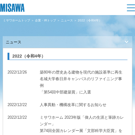
ミサワホームトップ
＞
企業・IRトップ
＞
ニュース
＞ 2022（令和4年）
住まい
ニュース
建てる
土地活用
[注文住宅]
2022（令和4年）
個人のお客さま
商品ラインアップ
リフォーム
2022/12/26
築80年の歴史ある建物を現代の施設基準に再生
デザイン
名城大学春日井キャンパスのリファイニング事
戸建て・マンション
賃貸住宅
まちづくり
例
テクノロジー（住まいの性能）
「第54回中部建築賞」に入選
賃貸併用住宅
複合開発・投資開発
ミサワリフォームとは
建築事例・建築実例
オーナーサポート
2022/12/22
人事異動・機構改革に関するお知らせ
店舗・各種施設
リフォームの流れ
2022/12/22
ミサワホーム 2023年版「偉人の生涯と筆跡カレ
デザイナーズギャラリー
サポートメニュー
複合開発事業（ASMACI-アスマチ-）
ンダー」
土地活用モデルルーム見学
企
業・
IR情報
第74回全国カレンダー展「文部科学大臣賞」を
リフォームメニュー
インテリア