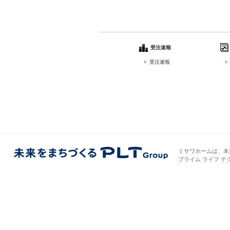
受注速報
受注速報
ミサワホームは、未
プライム ライフ テ