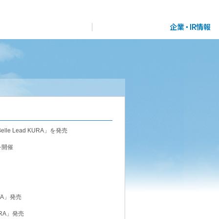
展示
場・
イベント情報
カタログ請求
住まいのご相談
リフォーム
まちづくり
オーナーサポート
企
業・
IR情報
閉じる
閉じる
閉じる
閉じる
閉じる
閉じる
これから土地活用・賃貸経営をご検討の方
これからリフォームをご検討の方
これから住まいをご検討の方
すべてのフィールドに新しい価値をデザインし、持続可能
多彩な動画やこだわりが詰まった建築実例、注目の最新情
土地活用の基礎から長期安定経営を目指すオーナー様ま
実例動画や基礎知識、収納の工夫など、理想の住まいを叶
le Lead KURA」を発売
ミサワホームオーナーさま・リフォーム工事ご契約者さま
な未来志向のまちづくりを実現していきます。
報など、住まいづくりを楽しく学べるデジタルラウンジで
で、賃貸経営に役立つ多彩な情報を幅広くお届けします。
えるリフォームの具体策とアイデアを豊富にご用意してい
とミサワホームを結ぶコミュニケーションサイト。お得・
す。
ます。
を開催
便利・安心なコンテンツや、ミサワホームからの大切なお
ミサワゼネラルソリューション
ホームラウンジ 土地活用・賃貸経営
ミサワアイデンティティ
知らせなど配信しています。
ホームラウンジ 新築・戸建て
ホームラウンジ リフォーム
ミサワオーナーズクラブ
YA」発売
URA」発売