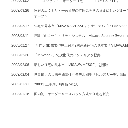
2003/04/02
――“コンセプト・オーダー住宅”――「it's MY STYLE」
2003/03/26
家庭のぬくもりと一家団欒の雰囲気をそのままにしたグルー
オープン
2003/03/17
住宅の見本市「MISAWA MESSE」に新モデル「Rustic Mod
2003/03/11
戸建て向けセキュリティシステム「Misawa Security Syste
2003/02/27
『HYBRID都市型屋上付き2階建新住宅の見本市「MISAWA 
2003/02/26
「M-Wood2」で次世代のインテリアを提案
2003/02/06
新しい住宅の見本市「MISAWA MESSE」を開始
2003/02/04
世界最大の太陽光発電住宅モデル団地「ヒルズガーデン清田
2003/01/31
2003年上半期、8商品を投入
2003/01/16
国内初、オーダーリースバック方式の住宅を販売