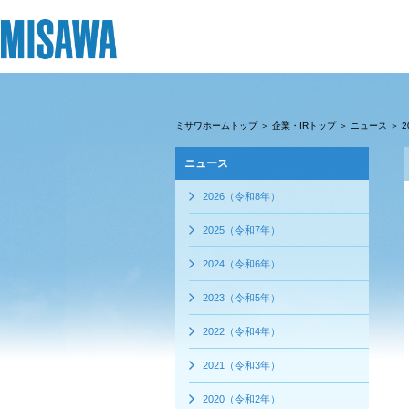
リフォーム
住まい
土地活用
まちづくり
オーナーサポート
企業・IR情報
ミサワホームトップ
＞
企業・IRトップ
＞
ニュース
＞ 2
ニュース
建てる
個人のお客さま
戸建て・マンション
複合開発・投資開発
サポートメニュー
企業・IR
[注文住宅]
2026（令和8年）
2025（令和7年）
商品ラインアップ
賃貸住宅
ミサワリフォームとは
複合開発事業（ASMACI-アスマチ-）
住まいるりんぐ（ロングサポート）
ニュース
2024（令和6年）
デザイン
賃貸併用住宅
リフォームの流れ
再開発・官民連携事業
保証制度
MISAWAについて
2023（令和5年）
テクノロジー（住まいの性能）
店舗・各種施設
リフォームメニュー
分譲マンション開発事業
アフターメンテナンス
ミサワホームグループ
2022（令和4年）
建築事例・建築実例
土地活用モデルルーム見学
リフォーム事例
収益不動産・投資開発事業
ミサワリフォーム
IR情報
2021（令和3年）
デザイナーズギャラリー
土地活用実例
建築再生事業
SDGs
2020（令和2年）