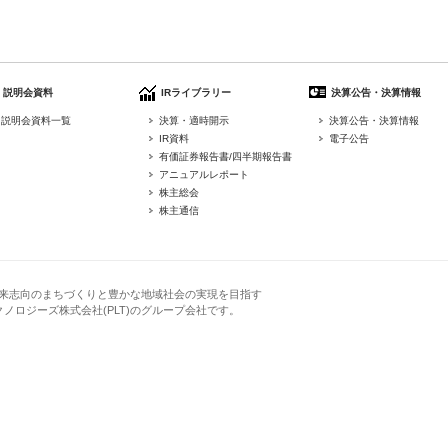
説明会資料
IRライブラリー
決算公告・決算情報
説明会資料一覧
決算・適時開示
決算公告・決算情報
IR資料
電子公告
有価証券報告書/四半期報告書
アニュアルレポート
株主総会
株主通信
来志向のまちづくりと豊かな地域社会の実現を目指す
クノロジーズ株式会社(PLT)のグループ会社です。