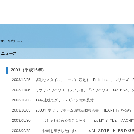
住まい
土地活用
003（平成15年）
ニュース
買う
法人のお客さま
事業用
事業用売買
ご相談窓口
採用情報
2003（平成15年）
分譲住宅（建売・土地）検索
企業不動産活用（CRE）戦略
事業用リノベーション
事業用地・事業用建物
お客様センター
新卒者採用
2003/12/25
多彩なスタイル、ニーズに応える「Belle Lead」シリーズ「Bel
中古住宅検索
社宅建築
ホテル・旅館リフォーム
分譲用地
中途採用
2003/11/06
ミサワ バウハウス コレクション「バウハウス 1933-1945」
2003/10/06
14年連続でグッドデザイン賞を受賞
スムストック検索
医療・介護・子育て・障がい福祉施設
障がい者採用
リフォーム営業所
2003/10/03
2003年度 ミサワホーム環境活動報告書『HEARTH』を発行
分譲マンション検索
ウエルネス事業
2003/09/30
――おしゃれに家を着こなそう―― it's MY STYLE「MACHI
売る
2003/09/25
――快眠を家学した住まい―― it's MY STYLE「HYBRID K