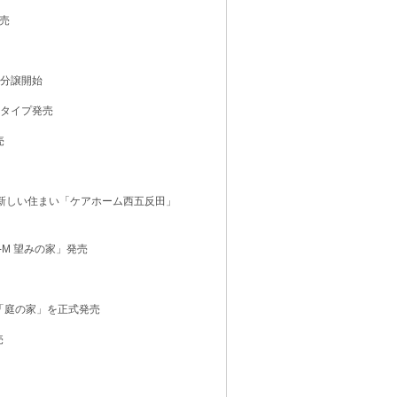
発売
画分譲開始
トタイプ発売
売
新しい住まい「ケアホーム西五反田」
ID-M 望みの家」発売
E 「庭の家」を正式発売
売