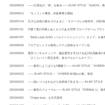
[MISAWA RELAY]
2003/09/18
――21世紀の「和」を創る―― it's MY STYLE「SUKIYA」
海外事業
住まいの売却
2003/08/12
「モノコック構造」外販事業を開始
2003/07/14
広大な自然の森をそのままに 「オナーズヒル軽井沢」28区
2003/07/11
戸建て風の外観とぬくもりのある空間 グループホーム プロ
2003/07/07
「Belle Lead JUSO（ベルリードジューソー）タイプ」を発
2003/06/26
フロアセントラル換気システム技術をオープン化
2003/06/04
運営コンサルティング・施設運営を手がける品川区高齢者の
「さくらハイツ西五反田」各モデルルームオープン
2003/04/25
――都市によくばりな5層建て―― it's MY STYLE 「HYBR
2003/04/22
―― It's MY STYLE— 「HYBRID-M 晴れの家」発売
2003/04/15
――緑につつまれながら自然体で生きる―― It's MY STYL
2003/04/08
――都市のフォーマル―― It's MY STYLE「FORMAL U」発
2003/04/02
「O-type kura」を正式発売