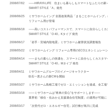
2008/07/02
――HIRAYA LIFE 住まいも暮らしもスマートなふたりの家
SMART STYLE「A」発売
2008/06/25
ミサワホームイング 全面改装商品「まるごとホームイング
リフォーム用が登場
2008/06/18
――高いコストパフォーマンスで、スマートに自分らしくカ
SMART STYLE「O 40」Kタイプ 発売
2008/06/17
「岩手・宮城内陸地震」ミサワホーム被害状況調査報告
2008/05/22
ミサワホームイング リフォーム専用のECOエネシミュレー
2008/04/14
――まちの暮らしの快適を、スマートに自分らしくカスタマ
SMART STYLE「O 40」Mタイプ 発売
2008/04/11
ミサワホームグループのイメージキャラクター
吹石一恵さんの新CMを開始
2008/03/27
ミサワホーム島根工場でゼロ・エミッションを達成、全工場
2008/03/18
――ミサワホームは“将来の安心”をサポートします――
業界初「移住・住みかえ支援適合住宅制度」の適用が可能に
2008/03/17
「次世代ゼロ・エネルギー住宅」試行棟が旭川に完成