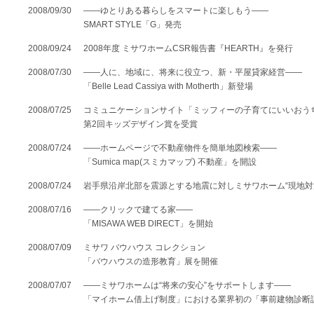
[MISAWA RELAY]
2008/09/30
――ゆとりある暮らしをスマートに楽しもう――
海外事業
SMART STYLE「G」発売
住まいの売却
2008/09/24
2008年度 ミサワホームCSR報告書『HEARTH』を発行
2008/07/30
――人に、地域に、将来に役立つ、新・平屋貸家経営――
「Belle Lead Cassiya with Motherth」新登場
2008/07/25
コミュニケーションサイト「ミッフィーの子育てにいいおう
第2回キッズデザイン賞を受賞
2008/07/24
――ホームページで不動産物件を簡単地図検索――
「Sumica map(スミカマップ) 不動産」を開設
2008/07/24
岩手県沿岸北部を震源とする地震に対しミサワホーム“現地対
2008/07/16
――クリックで建てる家――
「MISAWA WEB DIRECT」を開始
2008/07/09
ミサワ バウハウス コレクション
「バウハウスの造形教育」展を開催
2008/07/07
――ミサワホームは“将来の安心”をサポートします――
「マイホーム借上げ制度」における業界初の「事前建物診断