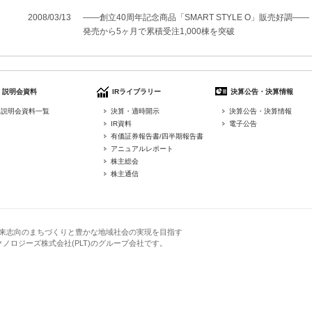
2008/03/13
――創立40周年記念商品「SMART STYLE O」販売好調――
発売から5ヶ月で累積受注1,000棟を突破
説明会資料
IRライブラリー
決算公告・決算情報
説明会資料一覧
決算・適時開示
決算公告・決算情報
IR資料
電子公告
有価証券報告書/四半期報告書
アニュアルレポート
株主総会
株主通信
来志向のまちづくりと豊かな地域社会の実現を目指す
クノロジーズ株式会社(PLT)のグループ会社です。