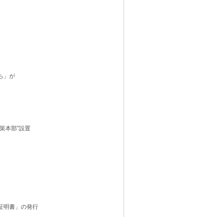
ち」が
策本部”設置
証明書」の発行