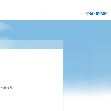
展示
場・
イベント情報
カタログ請求
住まいのご相談
リフォーム
まちづくり
オーナーサポート
企
業・
IR情報
閉じる
閉じる
閉じる
閉じる
閉じる
閉じる
これから土地活用・賃貸経営をご検討の方
これからリフォームをご検討の方
これから住まいをご検討の方
すべてのフィールドに新しい価値をデザインし、持続可能
多彩な動画やこだわりが詰まった建築実例、注目の最新情
土地活用の基礎から長期安定経営を目指すオーナー様ま
実例動画や基礎知識、収納の工夫など、理想の住まいを叶
ミサワホームオーナーさま・リフォーム工事ご契約者さま
な未来志向のまちづくりを実現していきます。
報など、住まいづくりを楽しく学べるデジタルラウンジで
で、賃貸経営に役立つ多彩な情報を幅広くお届けします。
えるリフォームの具体策とアイデアを豊富にご用意してい
とミサワホームを結ぶコミュニケーションサイト。お得・
す。
ます。
便利・安心なコンテンツや、ミサワホームからの大切なお
ミサワゼネラルソリューション
ホームラウンジ 土地活用・賃貸経営
ミサワアイデンティティ
知らせなど配信しています。
ホームラウンジ 新築・戸建て
ホームラウンジ リフォーム
ミサワオーナーズクラブ
宅の新商品――