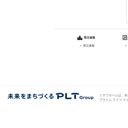
受注速報
受注速報
ミサワホームは、未
プライム ライフ テ