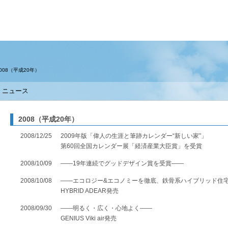
住まい
土地活用
008（平成20年）
ニュース
買う
法人のお客さま
事業用
事業用売買
ご相談窓口
採用情報
2008（平成20年）
分譲住宅（建売・土地）検索
企業不動産活用（CRE）戦略
事業用リノベーション
事業用地・事業用建物
お客様センター
新卒者採用
2008/12/25
2009年版「偉人の生涯と筆跡カレンダー“新しい家”」
第60回全国カレンダー展「経済産業大臣賞」を受賞
中古住宅検索
社宅建築
ホテル・旅館リフォーム
分譲用地
中途採用
2008/10/09
――19年連続でグッドデザイン賞を受賞――
スムストック検索
医療・介護・子育て・障がい福祉施設
障がい者採用
リフォーム営業所
2008/10/08
――エコロジー&エコノミーを徹底、鉄骨系ハイブリッド住
HYBRID ADEAR発売
分譲マンション検索
ウエルネス事業
2008/09/30
――明るく・広く・心地よく――
GENIUS Viki air発売
売る