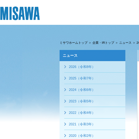
リフォーム
住まい
土地活用
まちづくり
オーナーサポート
企業・IR情報
ミサワホームトップ
＞
企業・IRトップ
＞
ニュース
＞ 2
ニュース
建てる
個人のお客さま
戸建て・マンション
複合開発・投資開発
サポートメニュー
企業・IR
[注文住宅]
2026（令和8年）
2025（令和7年）
商品ラインアップ
賃貸住宅
ミサワリフォームとは
複合開発事業（ASMACI-アスマチ-）
住まいるりんぐ（ロングサポート）
ニュース
2024（令和6年）
デザイン
賃貸併用住宅
リフォームの流れ
再開発・官民連携事業
保証制度
MISAWAについて
2023（令和5年）
テクノロジー（住まいの性能）
店舗・各種施設
リフォームメニュー
分譲マンション開発事業
アフターメンテナンス
ミサワホームグループ
2022（令和4年）
建築事例・建築実例
土地活用モデルルーム見学
リフォーム事例
収益不動産・投資開発事業
ミサワリフォーム
IR情報
2021（令和3年）
デザイナーズギャラリー
土地活用実例
建築再生事業
SDGs
2020（令和2年）