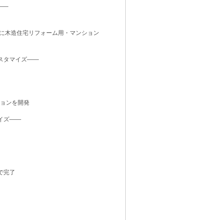
――
」に木造住宅リフォーム用・マンション
スタマイズ――
ションを開発
イズ――
で完了