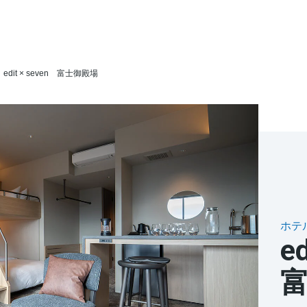
住まい
土地活用
edit × seven 富士御殿場
買う
法人のお客さま
事業用
事業用売買
ご相談窓口
採用情報
分譲住宅（建売・土地）検索
企業不動産活用（CRE）戦略
事業用リノベーション
事業用地・事業用建物
お客様センター
新卒者採用
中古住宅検索
社宅建築
ホテル・旅館リフォーム
分譲用地
中途採用
ホテ
スムストック検索
医療・介護・子育て・障がい福祉施設
障がい者採用
ed
リフォーム営業所
分譲マンション検索
ウエルネス事業
売る