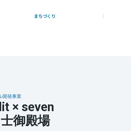
展示
場・
イベント情報
カタログ請求
住まいのご相談
リフォーム
まちづくり
オーナーサポート
企
業・
IR情報
閉じる
閉じる
閉じる
閉じる
閉じる
閉じる
これから土地活用・賃貸経営をご検討の方
これからリフォームをご検討の方
これから住まいをご検討の方
多彩な動画やこだわりが詰まった建築実例、注目の最新情
土地活用の基礎から長期安定経営を目指すオーナー様ま
実例動画や基礎知識、収納の工夫など、理想の住まいを叶
すべてのフィールドに新しい価値をデザインし、持続可能
報など、住まいづくりを楽しく学べるデジタルラウンジで
で、賃貸経営に役立つ多彩な情報を幅広くお届けします。
えるリフォームの具体策とアイデアを豊富にご用意してい
ミサワホームオーナーさま・リフォーム工事ご契約者さま
な未来志向のまちづくりを実現していきます。
す。
ます。
とミサワホームを結ぶコミュニケーションサイト。お得・
ホームラウンジ 土地活用・賃貸経営
便利・安心なコンテンツや、ミサワホームからの大切なお
ミサワゼネラルソリューション
ホームラウンジ 新築・戸建て
ホームラウンジ リフォーム
知らせなど配信しています。
ル開発事業
ミサワアイデンティティ
it × seven
ミサワオーナーズクラブ
富士御殿場