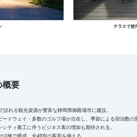
ン
テラスで使用
」の概要
的で訪れる観光資源が豊富な静岡県御殿場市に建設。
ードウェイ・多数のゴルフ場が点在し、季節による宿泊数の
シティ着工に伴うビジネス客の増加も期待される。
棟の2棟で構成、全49室の客室を備える。