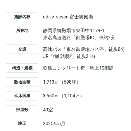
edit × seven 富士御殿場
施設名称
静岡県御殿場市東田中1179-1
所在地
東名高速道路「御殿場IC」車約2分
高速バス「東名御殿場バス停」徒歩8分
交通
JR「御殿場駅」徒歩21分
鉄筋コンクリート造 地上10階建
構造・規模
1,713㎡（698坪）
敷地⾯積
3,650㎡（1,104坪）
延床面積
49室
部屋数
2025年5月
竣工