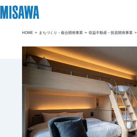
HOME
まちづくり・複合開発事業
収益不動産・投資開発事業
リフォーム
住まい
土地活用
まちづくり
オーナーサポート
企業・IR情報
建てる
個人のお客さま
戸建て・マンション
複合開発・投資開発
サポートメニュー
企業・IR
[注文住宅]
商品ラインアップ
賃貸住宅
ミサワリフォームとは
複合開発事業（ASMACI-アスマチ-）
住まいるりんぐ（ロングサポート）
ニュース
デザイン
賃貸併用住宅
リフォームの流れ
再開発・官民連携事業
保証制度
MISAWAについて
テクノロジー（住まいの性能）
店舗・各種施設
リフォームメニュー
分譲マンション開発事業
アフターメンテナンス
ミサワホームグループ
建築事例・建築実例
土地活用モデルルーム見学
リフォーム事例
収益不動産・投資開発事業
ミサワリフォーム
IR情報
デザイナーズギャラリー
土地活用実例
建築再生事業
SDGs