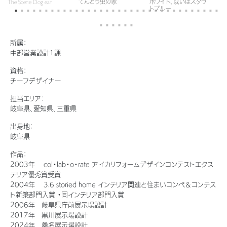
The Scene Dog ear
てんとう虫の家
ホワイト、或いはスタウ
坂
新卒者採用
結ぶコミュニケーションサイト。お得・便利・安心なコンテンツや、ミサワホ
ちづくりを実現していきます。
トブルー
ームからの大切なお知らせなど配信しています。
ホームラウンジ リフォーム
中途採用
これから住まいをご検討の方
ミサワゼネラルソリューション
ミサワオーナーズクラブ
所属：
障がい者採用
多彩な動画やこだわりが詰まった建築実例、注目の最新情報など、住まい
中部営業設計1課
づくりを楽しく学べるデジタルラウンジです。
資格：
ウエルネス事業
チーフデザイナー
ホームラウンジ 新築・戸建て
担当エリア：
岐阜県、愛知県、三重県
海外事業
出身地：
岐阜県
作品：
2003年 col・lab・o・rate アイカリフォームデザインコンテストエクス
テリア優秀賞受賞
2004年 3.6 storied home インテリア関連と住まいコンペ＆コンテス
ト新築部門入賞 ・同インテリア部門入賞
2006年 岐阜県庁前展示場設計
2017年 黒川展示場設計
2024年 桑名展示場設計