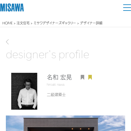
HOME
>
注文住宅
>
ミサワデザイナーズギャラリー
> デザイナー詳細
住まい
建てる
前画面に戻る
土地活用
[注文住宅]
designer's profile
個人のお客さま
商品ラインアップ
リフォーム
デザイン
名和 宏晃
戸建て・マンション
賃貸住宅
まちづくり
hiroaki nawa
テクノロジー（住まいの性能）
賃貸併用住宅
二級建築士
複合開発・投資開発
ミサワリフォームとは
建築事例・建築実例
オーナーサポート
店舗・各種施設
リフォームの流れ
デザイナーズギャラリー
サポートメニュー
複合開発事業（ASMACI-アスマチ-）
土地活用モデルルーム見学
企
業・
IR情報
リフォームメニュー
インテリア