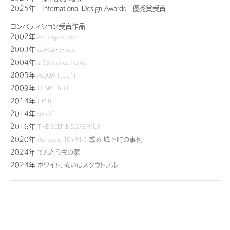
2025年 International Design Awards 優秀賞受賞
ミサワアイデンティティ
コンペティション受賞作品：
2002年
and organic one
2003年
col・lab・o・rate
2004年
a 3.6 storied home
2005年
AQUA FEELIN'
2009年
DESIRE BLUE
2014年
L.M.B
2014年
no-claf
2016年
THE SCENE 5.2P8.9/1.3
2020年
the scene 10YR4/3 或る 城下町の事例
2024年
てんとう虫の家
2024年
ホワイト、或いはスタウトブルー