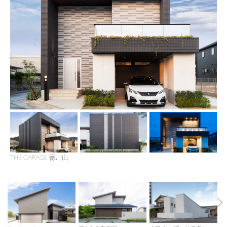
再開発・官民連携事業
土地活用実例
展示
場・
イベント情報
企業・IR
住まいるりんぐ（ロングサポート）
リフォーム事例
住まいづくりガイド
分譲マンション開発事業
カタログ請求
法人のお客さま
保証制度
事業用
買う
ニュース
収益不動産・投資開発事業
住まいのご相談
アフターメンテナンス
企業不動産活用（CRE）戦略
MISAWAについて
建築再生事業
事業用リノベーション
分譲住宅（建売・土地）検索
ミサワリフォーム
社宅建築
ミサワホームグループ
事業用売買
ホテル・旅館リフォーム
中古住宅検索
ご相談窓口
医療・介護・子育て・障がい福祉施設
IR情報
スムストック検索
リフォーム営業所
事業用地・事業用建物
SDGs
お客様センター
分譲マンション検索
THE GARAGE 徳川山
これから土地活用・賃貸経営をご検討の方
分譲用地
環境活動
土地活用の基礎から長期安定経営を目指すオーナー様まで、賃貸経営に
売る
[MISAWA RELAY]
これからリフォームをご検討の方
役立つ多彩な情報を幅広くお届けします。
採用情報
実例動画や基礎知識、収納の工夫など、理想の住まいを叶えるリフォーム
ホームラウンジ 土地活用・賃貸経営
住まいの売却
の具体策とアイデアを豊富にご用意しています。
ミサワホームオーナーさま・リフォーム工事ご契約者さまとミサワホームを
すべてのフィールドに新しい価値をデザインし、持続可能な未来志向のま