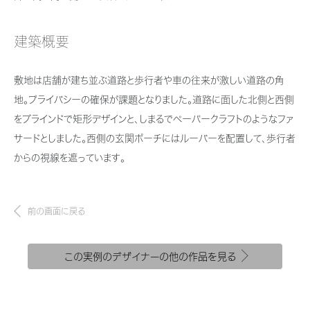
新卒者採用
結ぶコミュニケーションサイト。お得・便利・安心なコンテンツや、ミサワホ
ちづくりを実現していきます。
ームからの大切なお知らせなど配信しています。
ホームラウンジ リフォーム
中途採用
建築概要
これから住まいをご検討の方
ミサワゼネラルソリューション
ミサワオーナーズクラブ
障がい者採用
多彩な動画やこだわりが詰まった建築実例、注目の最新情報など、住まい
敷地は店舗が建ち並ぶ道路と歩行者や車の往来が激しい道路の角
づくりを楽しく学べるデジタルラウンジです。
地。プライバシーの確保が課題となりました。道路に面した北側と西側
ウエルネス事業
をブラインドで矩形デザインと、しまるでペーパークラフトのようなファ
ホームラウンジ 新築・戸建て
サードとしました。西側の玄関ポーチにはルーバーを配置して、歩行者
からの視線を遮っています。
海外事業
前の画面に戻る
この実例のデザイナーの他の作品を見る