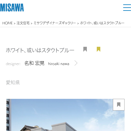
HOME
>
注文住宅
>
ミサワデザイナーズギャラリー
> ホワイト、或いはスタウトブルー
住まい
建てる
土地活用
[注文住宅]
ホワイト、或いはスタウトブルー
個人のお客さま
商品ラインアップ
名和 宏晃
リフォーム
designer:
hiroaki nawa
デザイナーを見る
デザイン
戸建て・マンション
賃貸住宅
まちづくり
愛知県
テクノロジー（住まいの性能）
賃貸併用住宅
複合開発・投資開発
ミサワリフォームとは
建築事例・建築実例
オーナーサポート
店舗・各種施設
リフォームの流れ
デザイナーズギャラリー
サポートメニュー
複合開発事業（ASMACI-アスマチ-）
土地活用モデルルーム見学
企
業・
IR情報
リフォームメニュー
インテリア