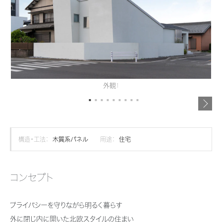
再開発・官民連携事業
土地活用実例
展示
場・
イベント情報
企業・IR
住まいるりんぐ（ロングサポート）
リフォーム事例
住まいづくりガイド
分譲マンション開発事業
カタログ請求
法人のお客さま
保証制度
事業用
買う
ニュース
収益不動産・投資開発事業
住まいのご相談
アフターメンテナンス
企業不動産活用（CRE）戦略
MISAWAについて
建築再生事業
事業用リノベーション
分譲住宅（建売・土地）検索
ミサワリフォーム
外観1
社宅建築
ミサワホームグループ
事業用売買
ホテル・旅館リフォーム
中古住宅検索
ご相談窓口
医療・介護・子育て・障がい福祉施設
IR情報
スムストック検索
リフォーム営業所
事業用地・事業用建物
SDGs
構造・工法：
木質系パネル
用途：
住宅
お客様センター
分譲マンション検索
これから土地活用・賃貸経営をご検討の方
分譲用地
環境活動
土地活用の基礎から長期安定経営を目指すオーナー様まで、賃貸経営に
コンセプト
売る
[MISAWA RELAY]
これからリフォームをご検討の方
役立つ多彩な情報を幅広くお届けします。
採用情報
実例動画や基礎知識、収納の工夫など、理想の住まいを叶えるリフォーム
プライバシーを守りながら明るく暮らす
ホームラウンジ 土地活用・賃貸経営
住まいの売却
の具体策とアイデアを豊富にご用意しています。
ミサワホームオーナーさま・リフォーム工事ご契約者さまとミサワホームを
外に閉じ内に開いた北欧スタイルの住まい
すべてのフィールドに新しい価値をデザインし、持続可能な未来志向のま