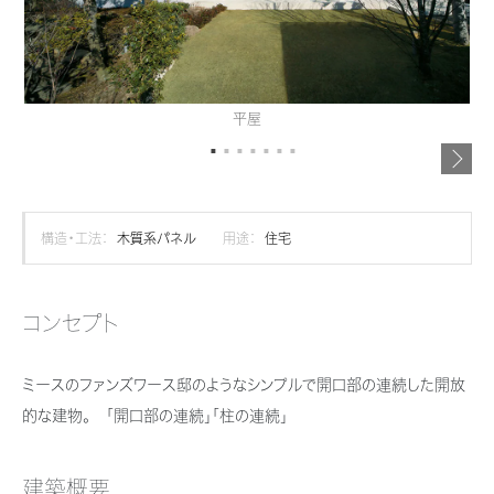
再開発・官民連携事業
土地活用実例
展示
場・
イベント情報
企業・IR
住まいるりんぐ（ロングサポート）
リフォーム事例
住まいづくりガイド
分譲マンション開発事業
カタログ請求
法人のお客さま
保証制度
事業用
買う
ニュース
収益不動産・投資開発事業
住まいのご相談
平屋
アフターメンテナンス
企業不動産活用（CRE）戦略
MISAWAについて
建築再生事業
事業用リノベーション
分譲住宅（建売・土地）検索
ミサワリフォーム
社宅建築
ミサワホームグループ
事業用売買
ホテル・旅館リフォーム
中古住宅検索
構造・工法：
木質系パネル
用途：
住宅
ご相談窓口
医療・介護・子育て・障がい福祉施設
IR情報
スムストック検索
リフォーム営業所
事業用地・事業用建物
SDGs
コンセプト
お客様センター
分譲マンション検索
これから土地活用・賃貸経営をご検討の方
分譲用地
環境活動
ミースのファンズワース邸のようなシンプルで開口部の連続した開放
土地活用の基礎から長期安定経営を目指すオーナー様まで、賃貸経営に
売る
[MISAWA RELAY]
これからリフォームをご検討の方
役立つ多彩な情報を幅広くお届けします。
的な建物。 「開口部の連続」「柱の連続」
採用情報
実例動画や基礎知識、収納の工夫など、理想の住まいを叶えるリフォーム
ホームラウンジ 土地活用・賃貸経営
住まいの売却
の具体策とアイデアを豊富にご用意しています。
ミサワホームオーナーさま・リフォーム工事ご契約者さまとミサワホームを
すべてのフィールドに新しい価値をデザインし、持続可能な未来志向のま
建築概要