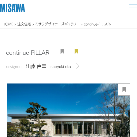
HOME
>
注文住宅
>
ミサワデザイナーズギャラリー
> continue-PILLAR-
住まい
建てる
土地活用
[注文住宅]
continue-PILLAR-
個人のお客さま
商品ラインアップ
江藤 直幸
リフォーム
designer:
naoyuki eto
デザイナーを見る
デザイン
戸建て・マンション
賃貸住宅
まちづくり
テクノロジー（住まいの性能）
賃貸併用住宅
複合開発・投資開発
ミサワリフォームとは
建築事例・建築実例
オーナーサポート
店舗・各種施設
リフォームの流れ
デザイナーズギャラリー
サポートメニュー
複合開発事業（ASMACI-アスマチ-）
土地活用モデルルーム見学
企
業・
IR情報
リフォームメニュー
インテリア