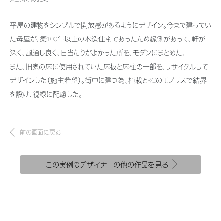
新卒者採用
結ぶコミュニケーションサイト。お得・便利・安心なコンテンツや、ミサワホ
ちづくりを実現していきます。
ームからの大切なお知らせなど配信しています。
ホームラウンジ リフォーム
平屋の建物をシンプルで開放感があるようにデザイン。今まで建ってい
中途採用
これから住まいをご検討の方
ミサワゼネラルソリューション
た母屋が、築100年以上の木造住宅であったため縁側があって、軒が
ミサワオーナーズクラブ
障がい者採用
多彩な動画やこだわりが詰まった建築実例、注目の最新情報など、住まい
深く、風通し良く、日当たりがよかった所を、モダンにまとめた。
づくりを楽しく学べるデジタルラウンジです。
また、旧家の床に使用されていた床板と床柱の一部を、リサイクルして
ウエルネス事業
デザインした（施主希望）。街中に建つ為、植栽とRCのモノリスで結界
ホームラウンジ 新築・戸建て
を設け、視線に配慮した。
海外事業
前の画面に戻る
この実例のデザイナーの他の作品を見る