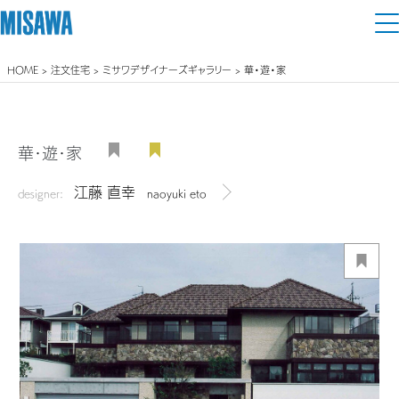
HOME
>
注文住宅
>
ミサワデザイナーズギャラリー
> 華・遊・家
住まい
建てる
土地活用
[注文住宅]
華・遊・家
個人のお客さま
商品ラインアップ
江藤 直幸
リフォーム
designer:
naoyuki eto
デザイナーを見る
デザイン
戸建て・マンション
賃貸住宅
まちづくり
テクノロジー（住まいの性能）
賃貸併用住宅
複合開発・投資開発
ミサワリフォームとは
建築事例・建築実例
オーナーサポート
店舗・各種施設
リフォームの流れ
デザイナーズギャラリー
サポートメニュー
複合開発事業（ASMACI-アスマチ-）
土地活用モデルルーム見学
企
業・
IR情報
リフォームメニュー
インテリア