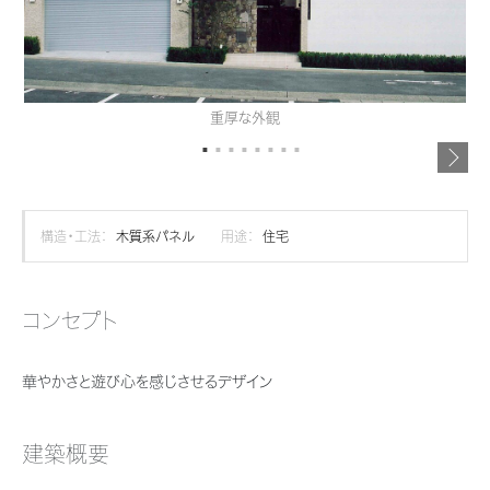
再開発・官民連携事業
土地活用実例
展示
場・
イベント情報
企業・IR
住まいるりんぐ（ロングサポート）
リフォーム事例
住まいづくりガイド
分譲マンション開発事業
カタログ請求
法人のお客さま
保証制度
事業用
買う
ニュース
収益不動産・投資開発事業
住まいのご相談
重厚な外観
アフターメンテナンス
企業不動産活用（CRE）戦略
MISAWAについて
建築再生事業
事業用リノベーション
分譲住宅（建売・土地）検索
ミサワリフォーム
社宅建築
ミサワホームグループ
事業用売買
ホテル・旅館リフォーム
中古住宅検索
構造・工法：
木質系パネル
用途：
住宅
ご相談窓口
医療・介護・子育て・障がい福祉施設
IR情報
スムストック検索
リフォーム営業所
事業用地・事業用建物
SDGs
コンセプト
お客様センター
分譲マンション検索
これから土地活用・賃貸経営をご検討の方
分譲用地
環境活動
華やかさと遊び心を感じさせるデザイン
土地活用の基礎から長期安定経営を目指すオーナー様まで、賃貸経営に
売る
[MISAWA RELAY]
これからリフォームをご検討の方
役立つ多彩な情報を幅広くお届けします。
採用情報
実例動画や基礎知識、収納の工夫など、理想の住まいを叶えるリフォーム
建築概要
ホームラウンジ 土地活用・賃貸経営
住まいの売却
の具体策とアイデアを豊富にご用意しています。
ミサワホームオーナーさま・リフォーム工事ご契約者さまとミサワホームを
すべてのフィールドに新しい価値をデザインし、持続可能な未来志向のま