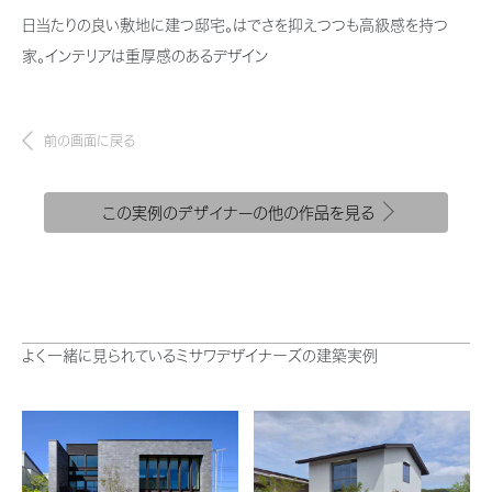
新卒者採用
結ぶコミュニケーションサイト。お得・便利・安心なコンテンツや、ミサワホ
ちづくりを実現していきます。
日当たりの良い敷地に建つ邸宅。はでさを抑えつつも高級感を持つ
ームからの大切なお知らせなど配信しています。
ホームラウンジ リフォーム
家。インテリアは重厚感のあるデザイン
中途採用
これから住まいをご検討の方
ミサワゼネラルソリューション
ミサワオーナーズクラブ
障がい者採用
多彩な動画やこだわりが詰まった建築実例、注目の最新情報など、住まい
づくりを楽しく学べるデジタルラウンジです。
前の画面に戻る
ウエルネス事業
ホームラウンジ 新築・戸建て
この実例のデザイナーの他の作品を見る
海外事業
よく一緒に見られているミサワデザイナーズの建築実例