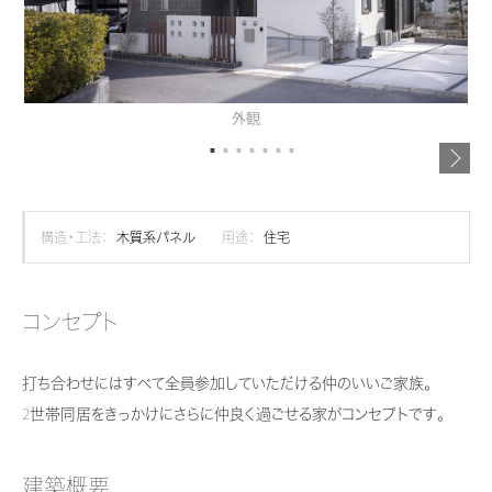
再開発・官民連携事業
土地活用実例
展示
場・
イベント情報
企業・IR
住まいるりんぐ（ロングサポート）
リフォーム事例
住まいづくりガイド
分譲マンション開発事業
カタログ請求
法人のお客さま
保証制度
事業用
買う
ニュース
収益不動産・投資開発事業
住まいのご相談
外観
アフターメンテナンス
企業不動産活用（CRE）戦略
MISAWAについて
建築再生事業
事業用リノベーション
分譲住宅（建売・土地）検索
ミサワリフォーム
社宅建築
ミサワホームグループ
事業用売買
ホテル・旅館リフォーム
中古住宅検索
構造・工法：
木質系パネル
用途：
住宅
ご相談窓口
医療・介護・子育て・障がい福祉施設
IR情報
スムストック検索
リフォーム営業所
事業用地・事業用建物
SDGs
コンセプト
お客様センター
分譲マンション検索
これから土地活用・賃貸経営をご検討の方
分譲用地
環境活動
打ち合わせにはすべて全員参加していただける仲のいいご家族。
土地活用の基礎から長期安定経営を目指すオーナー様まで、賃貸経営に
売る
[MISAWA RELAY]
これからリフォームをご検討の方
役立つ多彩な情報を幅広くお届けします。
2世帯同居をきっかけにさらに仲良く過ごせる家がコンセプトです。
採用情報
実例動画や基礎知識、収納の工夫など、理想の住まいを叶えるリフォーム
ホームラウンジ 土地活用・賃貸経営
住まいの売却
の具体策とアイデアを豊富にご用意しています。
ミサワホームオーナーさま・リフォーム工事ご契約者さまとミサワホームを
すべてのフィールドに新しい価値をデザインし、持続可能な未来志向のま
建築概要