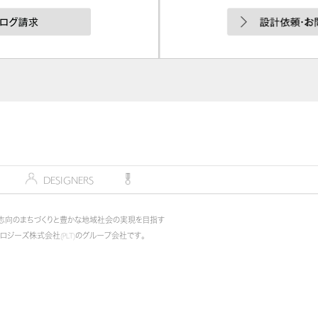
デザイナー
DESIGNERS
コンペティション
COMPETITION
志向のまちづくりと豊かな地域社会の実現を目指す
ノロジーズ株式会社(PLT)のグループ会社です。