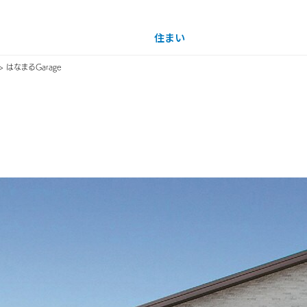
住まい
土地活用
> はなまるGarage
買う
法人のお客さま
事業用
事業用売買
ご相談窓口
採用情報
イナーを見る
分譲住宅（建売・土地）検索
企業不動産活用（CRE）戦略
事業用リノベーション
事業用地・事業用建物
お客様センター
新卒者採用
中古住宅検索
社宅建築
ホテル・旅館リフォーム
分譲用地
中途採用
スムストック検索
医療・介護・子育て・障がい福祉施設
障がい者採用
リフォーム営業所
分譲マンション検索
ウエルネス事業
売る