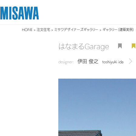
HOME
>
注文住宅
>
ミサワデザイナーズギャラリー
>
ギャラリー（建築実例）
リフォーム
住まい
土地活用
まちづくり
オーナーサポート
企業・IR情報
はなまるGarage
建てる
個人のお客さま
戸建て・マンション
複合開発・投資開発
サポートメニュー
企業・IR
伊田 俊之
[注文住宅]
designer:
toshiyuki ida
デザ
商品ラインアップ
賃貸住宅
ミサワリフォームとは
複合開発事業（ASMACI-アスマチ-）
住まいるりんぐ（ロングサポート）
ニュース
デザイン
賃貸併用住宅
リフォームの流れ
再開発・官民連携事業
保証制度
MISAWAについて
テクノロジー（住まいの性能）
店舗・各種施設
リフォームメニュー
分譲マンション開発事業
アフターメンテナンス
ミサワホームグループ
建築事例・建築実例
土地活用モデルルーム見学
リフォーム事例
収益不動産・投資開発事業
ミサワリフォーム
IR情報
デザイナーズギャラリー
土地活用実例
建築再生事業
SDGs