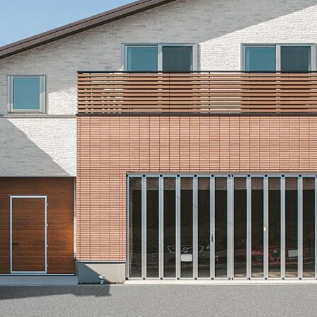
[MISAWA RELAY]
海外事業
住まいの売却