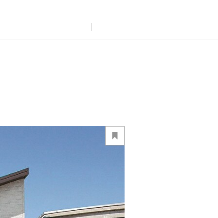
展示
場・
イベント情報
カタログ請求
住まいのご相談
リフォーム
まちづくり
オーナーサポート
企
業・
IR情報
閉じる
閉じる
閉じる
閉じる
閉じる
閉じる
これから土地活用・賃貸経営をご検討の方
これからリフォームをご検討の方
これから住まいをご検討の方
すべてのフィールドに新しい価値をデザインし、持続可能な未
多彩な動画やこだわりが詰まった建築実例、注目の最新情報な
土地活用の基礎から長期安定経営を目指すオーナー様まで、
実例動画や基礎知識、収納の工夫など、理想の住まいを叶える
ミサワホームオーナーさま・リフォーム工事ご契約者さまとミ
来志向のまちづくりを実現していきます。
ど、住まいづくりを楽しく学べるデジタルラウンジです。
賃貸経営に役立つ多彩な情報を幅広くお届けします。
リフォームの具体策とアイデアを豊富にご用意しています。
サワホームを結ぶコミュニケーションサイト。お得・便利・安心
なコンテンツや、ミサワホームからの大切なお知らせなど配信し
ミサワゼネラルソリューション
ホームラウンジ 新築・戸建て
ホームラウンジ 土地活用・賃貸経営
ホームラウンジ リフォーム
ています。
ミサワアイデンティティ
ミサワオーナーズクラブ