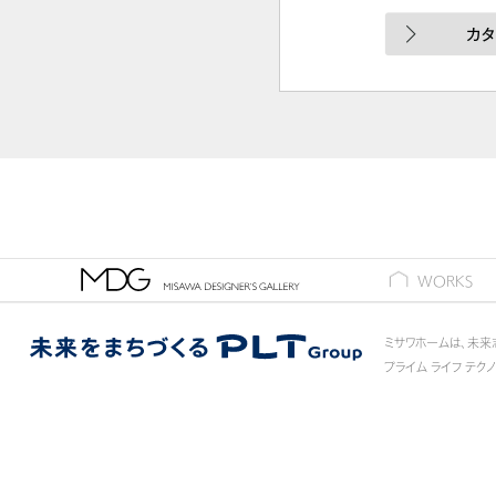
ギャラリー
WORKS
ミサワホームは、未来
プライム ライフ テク