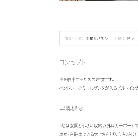
構造・工法：
木質系パネル
用途：
住宅
コンセプト
車を駐車するための建物です。
ベントレーのミュルザンヌが入るビルトイン
建築概要
1階は玄関と小さい収納以外はカーポートで
車が3台駐車できる大きさをとり、うち2台