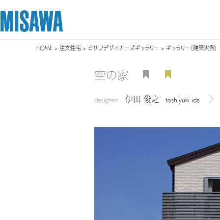
HOME
>
注文住宅
>
ミサワデザイナーズギャラリー
>
ギャラリー（建築実例）
リフォーム
住まい
土地活用
まちづくり
オーナーサポート
企業・IR情報
空の家
建てる
個人のお客さま
戸建て・マンション
複合開発・投資開発
サポートメニュー
企業・IR
伊田 俊之
[注文住宅]
designer:
toshiyuki ida
デザ
商品ラインアップ
賃貸住宅
ミサワリフォームとは
複合開発事業（ASMACI-アスマチ-）
住まいるりんぐ（ロングサポート）
ニュース
デザイン
賃貸併用住宅
リフォームの流れ
再開発・官民連携事業
保証制度
MISAWAについて
テクノロジー（住まいの性能）
店舗・各種施設
リフォームメニュー
分譲マンション開発事業
アフターメンテナンス
ミサワホームグループ
建築事例・建築実例
土地活用モデルルーム見学
リフォーム事例
収益不動産・投資開発事業
ミサワリフォーム
IR情報
デザイナーズギャラリー
土地活用実例
建築再生事業
SDGs