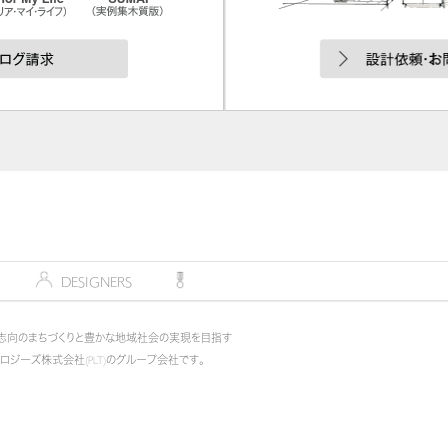
デザイナー
DESIGNERS
コンペティション
COMPETITION
志向のまちづくりと豊かな地域社会の実現を目指す
ノロジーズ株式会社(PLT)のグループ会社です。