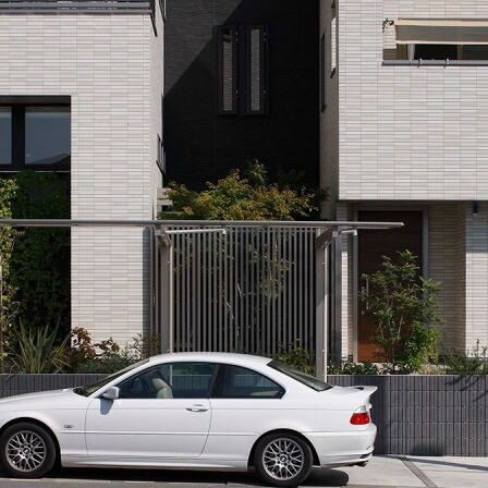
[MISAWA RELAY]
海外事業
住まいの売却