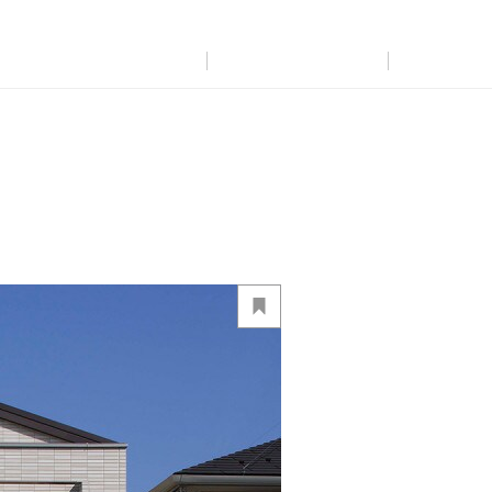
展示
場・
イベント情報
カタログ請求
住まいのご相談
リフォーム
まちづくり
オーナーサポート
企
業・
IR情報
閉じる
閉じる
閉じる
閉じる
閉じる
閉じる
これから土地活用・賃貸経営をご検討の方
これからリフォームをご検討の方
これから住まいをご検討の方
すべてのフィールドに新しい価値をデザインし、持続可能な未
多彩な動画やこだわりが詰まった建築実例、注目の最新情報な
土地活用の基礎から長期安定経営を目指すオーナー様まで、
実例動画や基礎知識、収納の工夫など、理想の住まいを叶える
ミサワホームオーナーさま・リフォーム工事ご契約者さまとミ
来志向のまちづくりを実現していきます。
ど、住まいづくりを楽しく学べるデジタルラウンジです。
賃貸経営に役立つ多彩な情報を幅広くお届けします。
リフォームの具体策とアイデアを豊富にご用意しています。
サワホームを結ぶコミュニケーションサイト。お得・便利・安心
なコンテンツや、ミサワホームからの大切なお知らせなど配信し
ミサワゼネラルソリューション
ホームラウンジ 新築・戸建て
ホームラウンジ 土地活用・賃貸経営
ホームラウンジ リフォーム
ています。
ミサワアイデンティティ
ミサワオーナーズクラブ