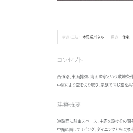
構造・工法：
木質系パネル
用途：
住宅
コンセプト
西道路、東面擁壁、南面隣家という敷地条
中庭により空を切り取り、家族で同じ空を共
建築概要
道路面に駐車スペース、中庭を設けその間を
中庭に面してリビング、ダイニングともに掃