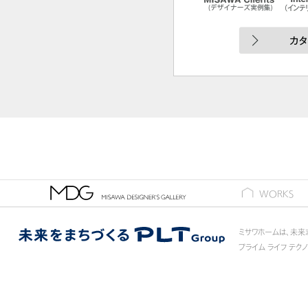
ギャラリー
WORKS
ミサワホームは、未来
プライム ライフ テク