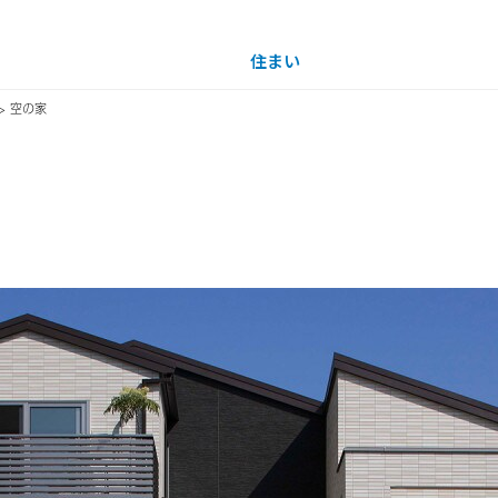
住まい
土地活用
> 空の家
買う
法人のお客さま
事業用
事業用売買
ご相談窓口
採用情報
イナーを見る
分譲住宅（建売・土地）検索
企業不動産活用（CRE）戦略
事業用リノベーション
事業用地・事業用建物
お客様センター
新卒者採用
中古住宅検索
社宅建築
ホテル・旅館リフォーム
分譲用地
中途採用
スムストック検索
医療・介護・子育て・障がい福祉施設
障がい者採用
リフォーム営業所
分譲マンション検索
ウエルネス事業
売る