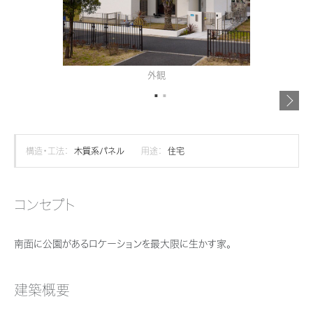
再開発・官民連携事業
土地活用実例
展示
場・
イベント情報
企業・IR
住まいるりんぐ（ロングサポート）
リフォーム事例
住まいづくりガイド
分譲マンション開発事業
カタログ請求
法人のお客さま
保証制度
事業用
買う
ニュース
収益不動産・投資開発事業
住まいのご相談
外観
アフターメンテナンス
企業不動産活用（CRE）戦略
MISAWAについて
建築再生事業
事業用リノベーション
分譲住宅（建売・土地）検索
ミサワリフォーム
社宅建築
ミサワホームグループ
事業用売買
ホテル・旅館リフォーム
中古住宅検索
構造・工法：
木質系パネル
用途：
住宅
ご相談窓口
医療・介護・子育て・障がい福祉施設
IR情報
スムストック検索
リフォーム営業所
事業用地・事業用建物
SDGs
コンセプト
お客様センター
分譲マンション検索
これから土地活用・賃貸経営をご検討の方
分譲用地
環境活動
南面に公園があるロケーションを最大限に生かす家。
土地活用の基礎から長期安定経営を目指すオーナー様まで、賃貸経営に
売る
[MISAWA RELAY]
これからリフォームをご検討の方
役立つ多彩な情報を幅広くお届けします。
採用情報
実例動画や基礎知識、収納の工夫など、理想の住まいを叶えるリフォーム
建築概要
ホームラウンジ 土地活用・賃貸経営
住まいの売却
の具体策とアイデアを豊富にご用意しています。
ミサワホームオーナーさま・リフォーム工事ご契約者さまとミサワホームを
すべてのフィールドに新しい価値をデザインし、持続可能な未来志向のま