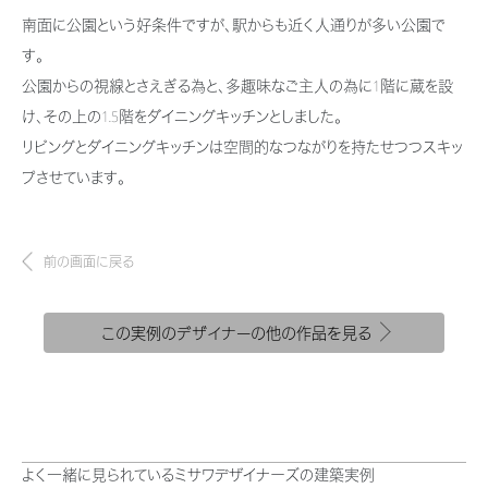
新卒者採用
結ぶコミュニケーションサイト。お得・便利・安心なコンテンツや、ミサワホ
ちづくりを実現していきます。
南面に公園という好条件ですが、駅からも近く人通りが多い公園で
ームからの大切なお知らせなど配信しています。
ホームラウンジ リフォーム
す。
中途採用
これから住まいをご検討の方
ミサワゼネラルソリューション
公園からの視線とさえぎる為と、多趣味なご主人の為に1階に蔵を設
ミサワオーナーズクラブ
障がい者採用
多彩な動画やこだわりが詰まった建築実例、注目の最新情報など、住まい
け、その上の1.5階をダイニングキッチンとしました。
づくりを楽しく学べるデジタルラウンジです。
リビングとダイニングキッチンは空間的なつながりを持たせつつスキッ
ウエルネス事業
プさせています。
ホームラウンジ 新築・戸建て
海外事業
前の画面に戻る
この実例のデザイナーの他の作品を見る
よく一緒に見られているミサワデザイナーズの建築実例