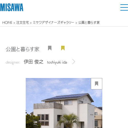
HOME
>
注文住宅
>
ミサワデザイナーズギャラリー
> 公園と暮らす家
住まい
建てる
土地活用
[注文住宅]
公園と暮らす家
個人のお客さま
商品ラインアップ
伊田 俊之
リフォーム
designer:
toshiyuki ida
デザイナーを見る
デザイン
戸建て・マンション
賃貸住宅
まちづくり
テクノロジー（住まいの性能）
賃貸併用住宅
複合開発・投資開発
ミサワリフォームとは
建築事例・建築実例
オーナーサポート
店舗・各種施設
リフォームの流れ
デザイナーズギャラリー
サポートメニュー
複合開発事業（ASMACI-アスマチ-）
土地活用モデルルーム見学
企
業・
IR情報
リフォームメニュー
インテリア