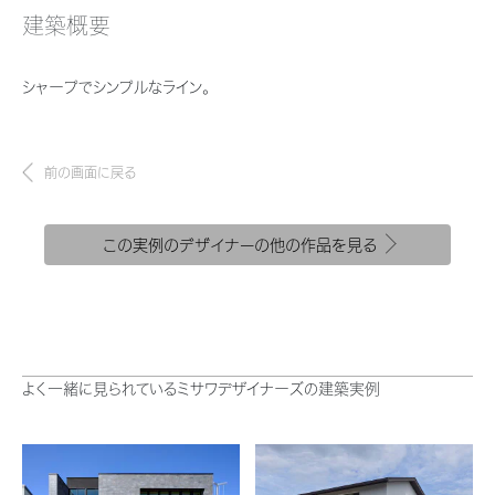
新卒者採用
結ぶコミュニケーションサイト。お得・便利・安心なコンテンツや、ミサワホ
ちづくりを実現していきます。
建築概要
ームからの大切なお知らせなど配信しています。
ホームラウンジ リフォーム
中途採用
これから住まいをご検討の方
ミサワゼネラルソリューション
シャープでシンプルなライン。
ミサワオーナーズクラブ
障がい者採用
多彩な動画やこだわりが詰まった建築実例、注目の最新情報など、住まい
づくりを楽しく学べるデジタルラウンジです。
前の画面に戻る
ウエルネス事業
ホームラウンジ 新築・戸建て
この実例のデザイナーの他の作品を見る
海外事業
よく一緒に見られているミサワデザイナーズの建築実例