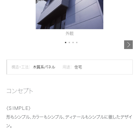
再開発・官民連携事業
土地活用実例
展示
場・
イベント情報
企業・IR
住まいるりんぐ（ロングサポート）
リフォーム事例
住まいづくりガイド
分譲マンション開発事業
カタログ請求
法人のお客さま
保証制度
事業用
買う
ニュース
収益不動産・投資開発事業
住まいのご相談
外観
アフターメンテナンス
企業不動産活用（CRE）戦略
MISAWAについて
建築再生事業
事業用リノベーション
分譲住宅（建売・土地）検索
ミサワリフォーム
社宅建築
ミサワホームグループ
事業用売買
ホテル・旅館リフォーム
中古住宅検索
構造・工法：
木質系パネル
用途：
住宅
ご相談窓口
医療・介護・子育て・障がい福祉施設
IR情報
スムストック検索
リフォーム営業所
事業用地・事業用建物
SDGs
コンセプト
お客様センター
分譲マンション検索
これから土地活用・賃貸経営をご検討の方
分譲用地
環境活動
〈ＳＩＭＰＬＥ〉
土地活用の基礎から長期安定経営を目指すオーナー様まで、賃貸経営に
売る
[MISAWA RELAY]
これからリフォームをご検討の方
役立つ多彩な情報を幅広くお届けします。
形もシンプル、カラーもシンプル、ディテールもシンプルに徹したデザイ
採用情報
ン。
実例動画や基礎知識、収納の工夫など、理想の住まいを叶えるリフォーム
ホームラウンジ 土地活用・賃貸経営
住まいの売却
の具体策とアイデアを豊富にご用意しています。
ミサワホームオーナーさま・リフォーム工事ご契約者さまとミサワホームを
すべてのフィールドに新しい価値をデザインし、持続可能な未来志向のま