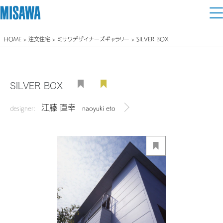
HOME
>
注文住宅
>
ミサワデザイナーズギャラリー
> SILVER BOX
住まい
建てる
土地活用
[注文住宅]
SILVER BOX
個人のお客さま
商品ラインアップ
江藤 直幸
リフォーム
designer:
naoyuki eto
デザイナーを見る
デザイン
戸建て・マンション
賃貸住宅
まちづくり
テクノロジー（住まいの性能）
賃貸併用住宅
複合開発・投資開発
ミサワリフォームとは
建築事例・建築実例
オーナーサポート
店舗・各種施設
リフォームの流れ
デザイナーズギャラリー
サポートメニュー
複合開発事業（ASMACI-アスマチ-）
土地活用モデルルーム見学
企
業・
IR情報
リフォームメニュー
インテリア