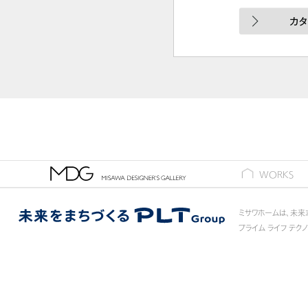
ギャラリー
WORKS
ミサワホームは、未来
プライム ライフ テク