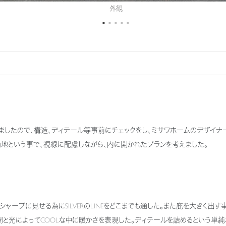
外観
したので、構造、ディテール等事前にチェックをし、ミサワホームのデザイナ
地という事で、視線に配慮しながら、内に開かれたプランを考えました。
とめ、シャープに見せる為にSILVERのLINEをどこまでも通した。また庇を大き
間と光によってCOOLな中に暖かさを表現した。ディテールを詰めるという単