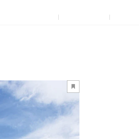
展示
場・
イベント情報
カタログ請求
住まいのご相談
リフォーム
まちづくり
オーナーサポート
企
業・
IR情報
閉じる
閉じる
閉じる
閉じる
閉じる
閉じる
これから土地活用・賃貸経営をご検討の方
これからリフォームをご検討の方
これから住まいをご検討の方
すべてのフィールドに新しい価値をデザインし、持続可能な未
多彩な動画やこだわりが詰まった建築実例、注目の最新情報な
土地活用の基礎から長期安定経営を目指すオーナー様まで、
実例動画や基礎知識、収納の工夫など、理想の住まいを叶える
ミサワホームオーナーさま・リフォーム工事ご契約者さまとミ
来志向のまちづくりを実現していきます。
ど、住まいづくりを楽しく学べるデジタルラウンジです。
賃貸経営に役立つ多彩な情報を幅広くお届けします。
リフォームの具体策とアイデアを豊富にご用意しています。
サワホームを結ぶコミュニケーションサイト。お得・便利・安心
なコンテンツや、ミサワホームからの大切なお知らせなど配信し
ミサワゼネラルソリューション
ホームラウンジ 新築・戸建て
ホームラウンジ 土地活用・賃貸経営
ホームラウンジ リフォーム
ています。
ミサワアイデンティティ
ミサワオーナーズクラブ