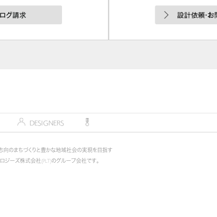
デザイナー
DESIGNERS
コンペティション
COMPETITION
志向のまちづくりと豊かな地域社会の実現を目指す
ノロジーズ株式会社(PLT)のグループ会社です。