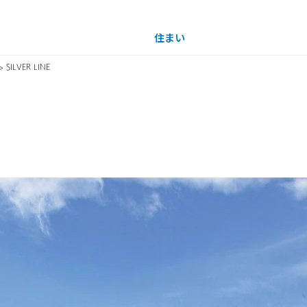
住まい
土地活用
> SILVER LINE
買う
法人のお客さま
事業用
事業用売買
ご相談窓口
採用情報
ナーを見る
分譲住宅（建売・土地）検索
企業不動産活用（CRE）戦略
事業用リノベーション
事業用地・事業用建物
お客様センター
新卒者採用
中古住宅検索
社宅建築
ホテル・旅館リフォーム
分譲用地
中途採用
スムストック検索
医療・介護・子育て・障がい福祉施設
障がい者採用
リフォーム営業所
分譲マンション検索
ウエルネス事業
売る