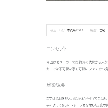
構造・工法：
木質系パネル
用途：
住宅
コンセプト
今回は他メーカーで契約済の状態から入りま
カーでは不可能な事を可能にしつつ、かつ角
建築概要
まずは色目を抑え、SILVERとWHITEでま
事によってさらにシャープさを増した。庇の