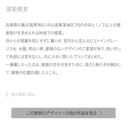
新卒者採用
結ぶコミュニケーションサイト。お得・便利・安心なコンテンツや、ミサワホ
ちづくりを実現していきます。
ームからの大切なお知らせなど配信しています。
建築概要
ホームラウンジ リフォーム
中途採用
これから住まいをご検討の方
ミサワゼネラルソリューション
ミサワオーナーズクラブ
各務原の重点風景地区（中山道集落地区）内の色彩と１／２以上の屋
障がい者採用
多彩な動画やこだわりが詰まった建築実例、注目の最新情報など、住まい
根掛けを求められる地域での提案。
づくりを楽しく学べるデジタルラウンジです。
外からの視線を気にせずに暮らせ、室内から見えるビルトインガレー
ウエルネス事業
ジ３台、水盤、明るい家、屋根のないデザインのご要望があり、思い切っ
ホームラウンジ 新築・戸建て
て外部には窓をなくし、内に大きく開いたプランでまとめた。
一番難しかったのは、屋根の存在を消すために、高さと奥行きを検討し
海外事業
て、屋根の位置計画したところ。
前の画面に戻る
この実例のデザイナーの他の作品を見る