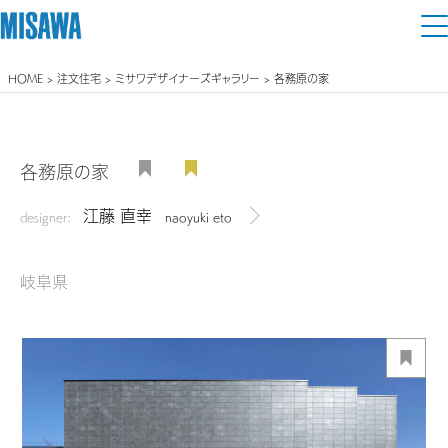
HOME
>
注文住宅
>
ミサワデザイナーズギャラリー
> 各務原の家
住まい
建てる
土地活用
[注文住宅]
各務原の家
個人のお客さま
商品ラインアップ
江藤 直幸
リフォーム
designer:
naoyuki eto
デザイナーを見る
デザイン
戸建て・マンション
賃貸住宅
まちづくり
岐阜県
テクノロジー（住まいの性能）
賃貸併用住宅
複合開発・投資開発
ミサワリフォームとは
建築事例・建築実例
オーナーサポート
店舗・各種施設
リフォームの流れ
デザイナーズギャラリー
サポートメニュー
複合開発事業（ASMACI-アスマチ-）
土地活用モデルルーム見学
企
業・
IR情報
リフォームメニュー
インテリア