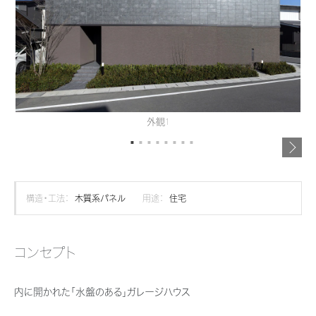
再開発・官民連携事業
土地活用実例
展示
場・
イベント情報
企業・IR
住まいるりんぐ（ロングサポート）
リフォーム事例
住まいづくりガイド
分譲マンション開発事業
カタログ請求
法人のお客さま
保証制度
事業用
買う
ニュース
収益不動産・投資開発事業
住まいのご相談
アフターメンテナンス
企業不動産活用（CRE）戦略
MISAWAについて
建築再生事業
事業用リノベーション
分譲住宅（建売・土地）検索
ミサワリフォーム
外観1
社宅建築
ミサワホームグループ
事業用売買
ホテル・旅館リフォーム
中古住宅検索
ご相談窓口
医療・介護・子育て・障がい福祉施設
IR情報
スムストック検索
リフォーム営業所
事業用地・事業用建物
SDGs
構造・工法：
木質系パネル
用途：
住宅
お客様センター
分譲マンション検索
これから土地活用・賃貸経営をご検討の方
分譲用地
環境活動
土地活用の基礎から長期安定経営を目指すオーナー様まで、賃貸経営に
コンセプト
売る
[MISAWA RELAY]
これからリフォームをご検討の方
役立つ多彩な情報を幅広くお届けします。
採用情報
実例動画や基礎知識、収納の工夫など、理想の住まいを叶えるリフォーム
内に開かれた「水盤のある」ガレージハウス
ホームラウンジ 土地活用・賃貸経営
住まいの売却
の具体策とアイデアを豊富にご用意しています。
ミサワホームオーナーさま・リフォーム工事ご契約者さまとミサワホームを
すべてのフィールドに新しい価値をデザインし、持続可能な未来志向のま