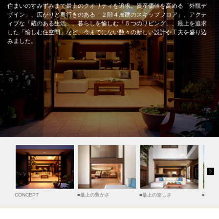
ームを結ぶコミュニケーションサイト。お得・便利・安心なコンテン
新卒者採用
のまちづくりを実現していきます。
住まいのすみずみまで最上のクオリティを追求。資産価値を高める「外観デ
ホームラウンジ リフォーム
ツや、ミサワホームからの大切なお知らせなど配信しています。
ザイン」、広がりと奥行きのある「２階４層建のスキップフロア」、アクテ
ィブな「蔵のある生活」、暮らしを愉しむ「５つのリビング」、最上を追求
ミサワゼネラルソリューション
中途採用
これから住まいをご検討の方
ミサワオーナーズクラブ
した「愉しむ住空間」など、今までにない数々の新しい設計や工夫を盛り込
みました。
多彩な動画やこだわりが詰まった建築実例、注目の最新情報など、住
障がい者採用
まいづくりを楽しく学べるデジタルラウンジです。
ホームラウンジ 新築・戸建て
ウエルネス事業
海外事業
CONCEPT
■
最上の豊かさ
■
最上の楽しさ
■
最上