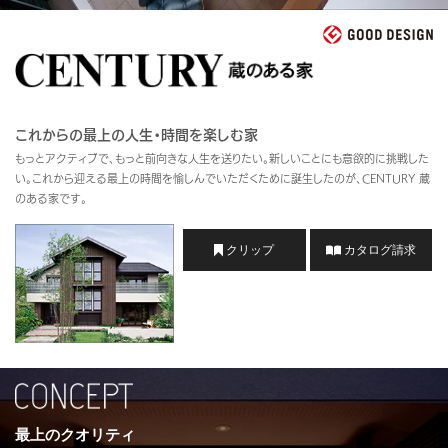
再開発・官民連携事業
土地活用実例
展示
場・
イベント情報
企業・IR
住まいるりんぐ（ロングサポート）
リフォーム事例
住まいづくりガイド
分譲マンション開発事業
カタログ請求
法人のお客さま
保証制度
事業用
買う
ニュース
収益不動産・投資開発事業
住まいのご相談
アフターメンテナンス
これからの最上の人生・時間を楽しむ家
企業不動産活用（CRE）戦略
MISAWAについて
建築再生事業
もっとアクティブで、もっと前向きな人生を送りたい。新しいことにも意欲的に挑戦した
事業用リノベーション
分譲住宅（建売・土地）検索
ミサワリフォーム
い。これから迎える最上の時間を愉しんでいただくために誕生したのが、CENTURY 蔵
社宅建築
ミサワホームグループ
のある家です。
事業用売買
ホテル・旅館リフォーム
中古住宅検索
ご相談窓口
医療・介護・子育て・障がい福祉施設
IR情報
クリップ
カタログ請求
スムストック検索
リフォーム営業所
事業用地・事業用建物
SDGs
お客様センター
分譲マンション検索
これから土地活用・賃貸経営をご検討の方
分譲用地
環境活動
土地活用の基礎から長期安定経営を目指すオーナー様まで、賃貸経営
売る
[MISAWA RELAY]
に役立つ多彩な情報を幅広くお届けします。
これからリフォームをご検討の方
採用情報
実例動画や基礎知識、収納の工夫など、理想の住まいを叶えるリフォ
ホームラウンジ 土地活用・賃貸経営
ームの具体策とアイデアを豊富にご用意しています。
住まいの売却
ミサワホームオーナーさま・リフォーム工事ご契約者さまとミサワホ
最上のクオリティ
すべてのフィールドに新しい価値をデザインし、持続可能な未来志向