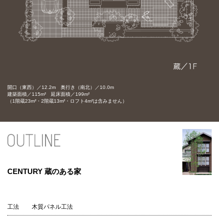
開口（東西）／12.2m 奥行き（南北）／10.0m
建築面積／115m² 延床面積／199m²
（1階蔵23m²・2階蔵13m²・ロフト4m²は含みません）
CENTURY 蔵のある家
工法
木質パネル工法