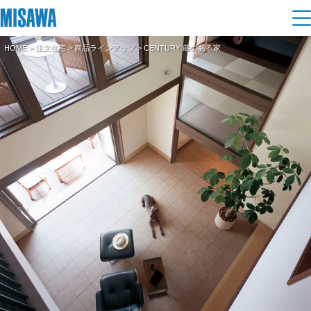
HOME
>
注文住宅
>
商品ラインアップ
> CENTURY 蔵のある家
住まい
建てる
土地活用
[注文住宅]
個人のお客さま
商品ラインアップ
リフォーム
デザイン
戸建て・マンション
賃貸住宅
まちづくり
テクノロジー（住まいの性能）
賃貸併用住宅
複合開発・投資開発
ミサワリフォームとは
建築事例・建築実例
オーナーサポート
店舗・各種施設
リフォームの流れ
デザイナーズギャラリー
サポートメニュー
複合開発事業（ASMACI-アスマチ-）
土地活用モデルルーム見学
企
業・
IR情報
リフォームメニュー
インテリア