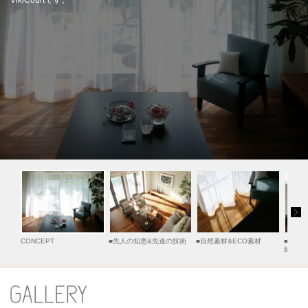
VikiCourtです。
ームを結ぶコミュニケーションサイト。お得・便利・安心なコンテン
新卒者採用
のまちづくりを実現していきます。
ホームラウンジ リフォーム
ツや、ミサワホームからの大切なお知らせなど配信しています。
ミサワゼネラルソリューション
中途採用
これから住まいをご検討の方
ミサワオーナーズクラブ
多彩な動画やこだわりが詰まった建築実例、注目の最新情報など、住
障がい者採用
まいづくりを楽しく学べるデジタルラウンジです。
ホームラウンジ 新築・戸建て
ウエルネス事業
海外事業
CONCEPT
■
先人の知恵&先進の技術
■
自然素材&ECO素材
■
大収
納