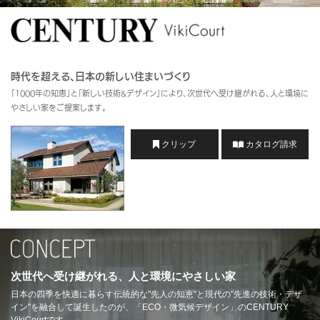
再開発・官民連携事業
土地活用実例
展示
場・
イベント情報
企業・IR
住まいるりんぐ（ロングサポート）
リフォーム事例
住まいづくりガイド
分譲マンション開発事業
カタログ請求
法人のお客さま
保証制度
事業用
買う
ニュース
収益不動産・投資開発事業
住まいのご相談
時代を超える、日本の新しい住まいづくり
アフターメンテナンス
「1000年の知恵」と「新しい技術&デザイン」により、次世代へ受け継がれる、人と環境に
企業不動産活用（CRE）戦略
MISAWAについて
建築再生事業
やさしい家をご提案します。
事業用リノベーション
分譲住宅（建売・土地）検索
ミサワリフォーム
社宅建築
ミサワホームグループ
クリップ
カタログ請求
事業用売買
ホテル・旅館リフォーム
中古住宅検索
ご相談窓口
医療・介護・子育て・障がい福祉施設
IR情報
スムストック検索
リフォーム営業所
事業用地・事業用建物
SDGs
お客様センター
分譲マンション検索
これから土地活用・賃貸経営をご検討の方
分譲用地
環境活動
土地活用の基礎から長期安定経営を目指すオーナー様まで、賃貸経営
売る
[MISAWA RELAY]
に役立つ多彩な情報を幅広くお届けします。
これからリフォームをご検討の方
採用情報
次世代へ受け継がれる、人と環境にやさしい家
実例動画や基礎知識、収納の工夫など、理想の住まいを叶えるリフォ
ホームラウンジ 土地活用・賃貸経営
日本の四季を快適に暮らす伝統的な"先人の知恵"と現代の"先進の技術・デザ
ームの具体策とアイデアを豊富にご用意しています。
住まいの売却
イン"を融合して誕生したのが、「ECO・微気候デザイン」のCENTURY
ミサワホームオーナーさま・リフォーム工事ご契約者さまとミサワホ
すべてのフィールドに新しい価値をデザインし、持続可能な未来志向