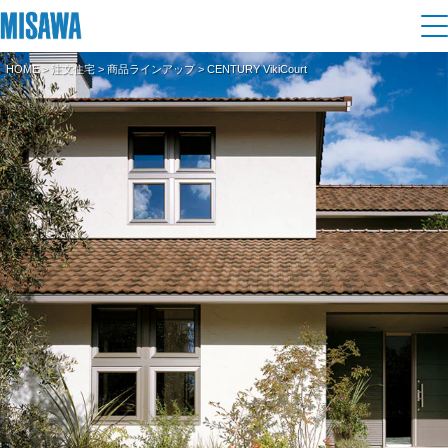
HOME
>
注文住宅
>
商品ラインアップ
> CENTURY VikiCourt
住まい
建てる
土地活用
[注文住宅]
個人のお客さま
商品ラインアップ
リフォーム
デザイン
戸建て・マンション
賃貸住宅
まちづくり
テクノロジー（住まいの性能）
賃貸併用住宅
複合開発・投資開発
ミサワリフォームとは
建築事例・建築実例
オーナーサポート
店舗・各種施設
リフォームの流れ
デザイナーズギャラリー
サポートメニュー
複合開発事業（ASMACI-アスマチ-）
土地活用モデルルーム見学
企
業・
IR情報
リフォームメニュー
インテリア