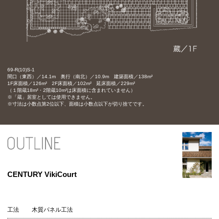
69-R(10)S-1
間口（東西）／14.1m 奥行（南北）／10.9m 建築面積／138m²
1F床面積／126m² 2F床面積／102m² 延床面積／229m²
（１階蔵18m²・2階蔵10m²は床面積に含まれていません）
※「蔵」居室としては使用できません。
※寸法は小数点第2位以下、面積は小数点以下が切り捨てです。
CENTURY VikiCourt
工法
木質パネル工法