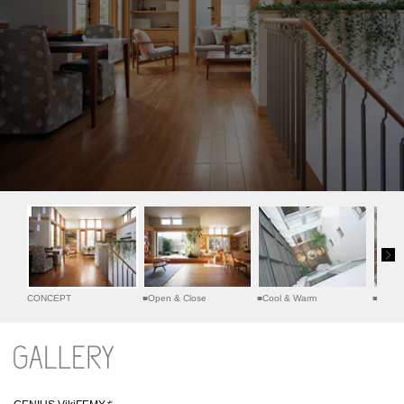
ームを結ぶコミュニケーションサイト。お得・便利・安心なコンテン
新卒者採用
のまちづくりを実現していきます。
ホームラウンジ リフォーム
ツや、ミサワホームからの大切なお知らせなど配信しています。
ミサワゼネラルソリューション
中途採用
これから住まいをご検討の方
ミサワオーナーズクラブ
多彩な動画やこだわりが詰まった建築実例、注目の最新情報など、住
障がい者採用
まいづくりを楽しく学べるデジタルラウンジです。
ホームラウンジ 新築・戸建て
ウエルネス事業
海外事業
CONCEPT
■
Open & Close
■
Cool & Warm
■
On & 