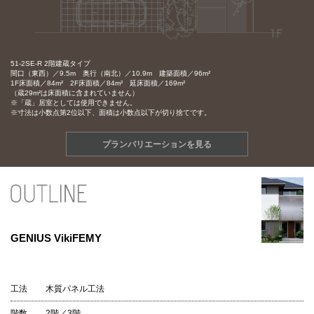
51-2SE-R 2階建蔵タイプ
間口（東西）／9.5m 奥行（南北）／10.9m 建築面積／96m²
1F床面積／84m² 2F床面積／84m² 延床面積／169m²
（蔵29m²は床面積に含まれていません）
※「蔵」居室としては使用できません。
※寸法は小数点第2位以下、面積は小数点以下が切り捨てです。
プランバリエーションを見る
GENIUS VikiFEMY
工法
木質パネル工法
階数
2階／3階