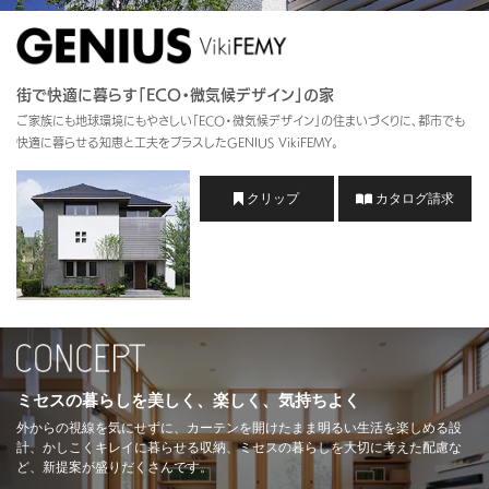
再開発・官民連携事業
土地活用実例
展示
場・
イベント情報
企業・IR
住まいるりんぐ（ロングサポート）
リフォーム事例
住まいづくりガイド
分譲マンション開発事業
カタログ請求
法人のお客さま
保証制度
街で快適に暮らす「ECO・微気候デザイン」の家
事業用
買う
ニュース
収益不動産・投資開発事業
住まいのご相談
ご家族にも地球環境にもやさしい「ECO・微気候デザイン」の住まいづくりに、都市でも
アフターメンテナンス
快適に暮らせる知恵と工夫をプラスしたGENIUS VikiFEMY。
企業不動産活用（CRE）戦略
MISAWAについて
建築再生事業
事業用リノベーション
分譲住宅（建売・土地）検索
ミサワリフォーム
クリップ
カタログ請求
社宅建築
ミサワホームグループ
事業用売買
ホテル・旅館リフォーム
中古住宅検索
ご相談窓口
医療・介護・子育て・障がい福祉施設
IR情報
スムストック検索
リフォーム営業所
事業用地・事業用建物
SDGs
お客様センター
分譲マンション検索
これから土地活用・賃貸経営をご検討の方
分譲用地
環境活動
土地活用の基礎から長期安定経営を目指すオーナー様まで、賃貸経営
売る
[MISAWA RELAY]
ミセスの暮らしを美しく、楽しく、気持ちよく
に役立つ多彩な情報を幅広くお届けします。
これからリフォームをご検討の方
採用情報
外からの視線を気にせずに、カーテンを開けたまま明るい生活を楽しめる設
実例動画や基礎知識、収納の工夫など、理想の住まいを叶えるリフォ
ホームラウンジ 土地活用・賃貸経営
計、かしこくキレイに暮らせる収納、ミセスの暮らしを大切に考えた配慮な
ームの具体策とアイデアを豊富にご用意しています。
住まいの売却
ど、新提案が盛りだくさんです。
ミサワホームオーナーさま・リフォーム工事ご契約者さまとミサワホ
すべてのフィールドに新しい価値をデザインし、持続可能な未来志向