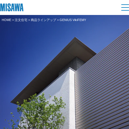
HOME
>
注文住宅
>
商品ラインアップ
> GENIUS VikiFEMY
住まい
建てる
土地活用
[注文住宅]
個人のお客さま
商品ラインアップ
リフォーム
デザイン
戸建て・マンション
賃貸住宅
まちづくり
テクノロジー（住まいの性能）
賃貸併用住宅
複合開発・投資開発
ミサワリフォームとは
建築事例・建築実例
オーナーサポート
店舗・各種施設
リフォームの流れ
デザイナーズギャラリー
サポートメニュー
複合開発事業（ASMACI-アスマチ-）
土地活用モデルルーム見学
企
業・
IR情報
リフォームメニュー
インテリア