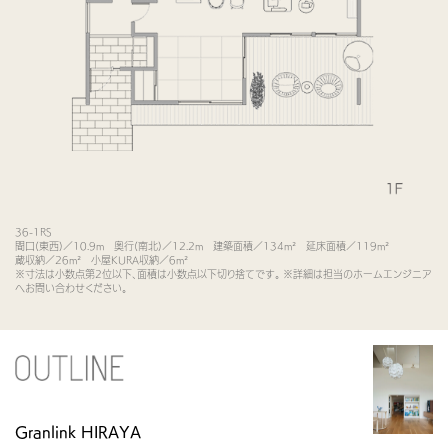
36-1RS
間口(東西)／10.9m 奥行(南北)／12.2m 建築面積／134m² 延床面積／119m²
蔵収納／26m² 小屋KURA収納／6m²
※寸法は小数点第2位以下、面積は小数点以下切り捨てです。 ※詳細は担当のホームエンジニア
へお問い合わせください。
Granlink HIRAYA