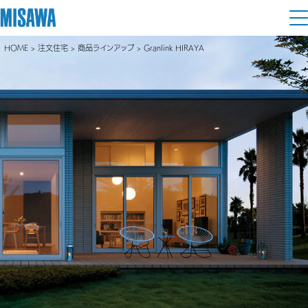
HOME
>
注文住宅
>
商品ラインアップ
> Granlink HIRAYA
住まい
建てる
土地活用
[注文住宅]
個人のお客さま
商品ラインアップ
リフォーム
デザイン
戸建て・マンション
賃貸住宅
まちづくり
テクノロジー（住まいの性能）
賃貸併用住宅
複合開発・投資開発
ミサワリフォームとは
建築事例・建築実例
オーナーサポート
店舗・各種施設
リフォームの流れ
デザイナーズギャラリー
サポートメニュー
複合開発事業（ASMACI-アスマチ-）
土地活用モデルルーム見学
企
業・
IR情報
リフォームメニュー
インテリア