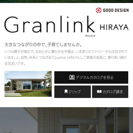
再開発・官民連携事業
土地活用実例
展示
場・
イベント情報
企業・IR
住まいるりんぐ（ロングサポート）
リフォーム事例
住まいづくりガイド
分譲マンション開発事業
カタログ請求
法人のお客さま
保証制度
事業用
買う
ニュース
収益不動産・投資開発事業
住まいのご相談
アフターメンテナンス
企業不動産活用（CRE）戦略
MISAWAについて
建築再生事業
大きなつながりの中で、子育てしませんか。
事業用リノベーション
分譲住宅（建売・土地）検索
ミサワリフォーム
いつも親子が身近で、おおらかに暮らせる平屋は、いま多くのファミリーから注目されて
社宅建築
ミサワホームグループ
います。人、自然、未来とつながる「Granlink HIRAYA」。ご家族の成長に、寄り添い続け
事業用売買
ホテル・旅館リフォーム
中古住宅検索
る住まいです。
ご相談窓口
医療・介護・子育て・障がい福祉施設
IR情報
スムストック検索
デジタルカタログを見る
リフォーム営業所
事業用地・事業用建物
SDGs
お客様センター
分譲マンション検索
クリップ
カタログ請求
これから土地活用・賃貸経営をご検討の方
分譲用地
環境活動
土地活用の基礎から長期安定経営を目指すオーナー様まで、賃貸経営に
売る
[MISAWA RELAY]
役立つ多彩な情報を幅広くお届けします。
これからリフォームをご検討の方
採用情報
実例動画や基礎知識、収納の工夫など、理想の住まいを叶えるリフォー
ホームラウンジ 土地活用・賃貸経営
ムの具体策とアイデアを豊富にご用意しています。
住まいの売却
ミサワホームオーナーさま・リフォーム工事ご契約者さまとミサワホーム
すべてのフィールドに新しい価値をデザインし、持続可能な未来志向の