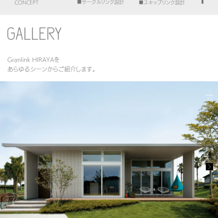
■
サークルリンク設計
■
学び
CONCEPT
■
スキップリンク設計
ミサワアイデンティティ
Granlink HIRAYAを
あらゆるシーンからご紹介します。
1
11