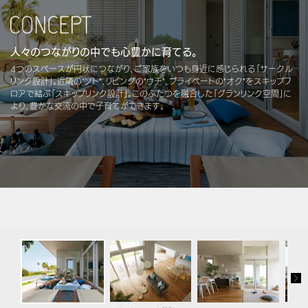
を結ぶコミュニケーションサイト。お得・便利・安心なコンテンツや、ミサ
新卒者採用
まちづくりを実現していきます。
ホームラウンジ リフォーム
ワホームからの大切なお知らせなど配信しています。
中途採用
ミサワゼネラルソリューション
これから住まいをご検討の方
ミサワオーナーズクラブ
人々のつながりの中でも心豊かに育てる。
障がい者採用
多彩な動画やこだわりが詰まった建築実例、注目の最新情報など、住ま
4つのスペースが円状につながり、ご家族をいつも身近に感じられる「サークル
いづくりを楽しく学べるデジタルラウンジです。
リンク設計」。近隣の"ソト"、リビングの"ウチ"、プライベートの"オク"をスキップフ
ロアで結ぶ「スキップリンク設計」。このふたつを融合した「グランリンク空間」に
より、豊かな交流の中で子育てができます。
ホームラウンジ 新築・戸建て
ウエルネス事業
海外事業