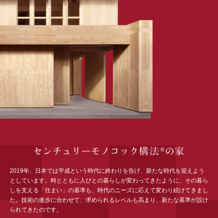
再開発・官民連携事業
土地活用実例
展示
場・
イベント情報
企業・IR
住まいるりんぐ（ロングサポート）
リフォーム事例
住まいづくりガイド
分譲マンション開発事業
カタログ請求
法人のお客さま
保証制度
事業用
買う
ニュース
収益不動産・投資開発事業
住まいのご相談
アフターメンテナンス
企業不動産活用（CRE）戦略
MISAWAについて
建築再生事業
事業用リノベーション
分譲住宅（建売・土地）検索
ミサワリフォーム
社宅建築
ミサワホームグループ
事業用売買
ホテル・旅館リフォーム
中古住宅検索
ご相談窓口
医療・介護・子育て・障がい福祉施設
IR情報
スムストック検索
リフォーム営業所
事業用地・事業用建物
SDGs
お客様センター
分譲マンション検索
これから土地活用・賃貸経営をご検討の方
分譲用地
環境活動
土地活用の基礎から長期安定経営を目指すオーナー様まで、賃貸経
2019年、日本では平成という時代に終わりを告げ、新たな時代を迎えよう
売る
[MISAWA RELAY]
営に役立つ多彩な情報を幅広くお届けします。
これからリフォームをご検討の方
としています。時とともに人びとの暮らしが変わってきたように、その暮ら
採用情報
しを支える「住まい」の基準も、時代のニーズに応えて変わり続けてきまし
実例動画や基礎知識、収納の工夫など、理想の住まいを叶えるリフ
た。技術の進歩に合わせて、求められるレベルも高まり、新たな基準が設け
ホームラウンジ 土地活用・賃貸経営
ォームの具体策とアイデアを豊富にご用意しています。
住まいの売却
ミサワホームオーナーさま・リフォーム工事ご契約者さまとミサワ
られてきたのです。
すべてのフィールドに新しい価値をデザインし、持続可能な未来志