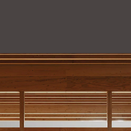
（有償）を行うことで、継続的な保証延長が可能。（10年毎延長、構造体のみ初
回5年）
※2
「設備サポートプラン（有償）」にご加入いただくことで、オーナーさま居住部
の特定設備（※）の作動不良について引き渡しから10年間無償で修理対応が受け
られます。
（※）特定設備：特定設備：電気機器類、換気設備類、厨房器具類・衛生器具
類、冷暖房・給湯器類。