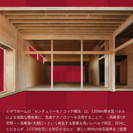
ホームを結ぶコミュニケーションサイト。お得・便利・安心なコン
新卒者採用
向のまちづくりを実現していきます。
テンツや、ミサワホームからの大切なお知らせなど配信していま
ホームラウンジ リフォーム
す。
中途採用
これから住まいをご検討の方
ミサワゼネラルソリューション
ミサワオーナーズクラブ
多彩な動画やこだわりが詰まった建築実例、注目の最新情報など、
障がい者採用
住まいづくりを楽しく学べるデジタルラウンジです。
ウエルネス事業
ホームラウンジ 新築・戸建て
海外事業
ミサワホームの「センチュリーモノコック構法」は、120mm厚木質パネル
による強固な構造体に、先進テクノロジーを活用することで、＜高耐震×大
空間＞＜高断熱×大開口＞という相反する要素を高いレベルで両立。ZEHに
とどまらず、LCCM住宅にも対応するなど、新しい時代の住宅基準をご提案