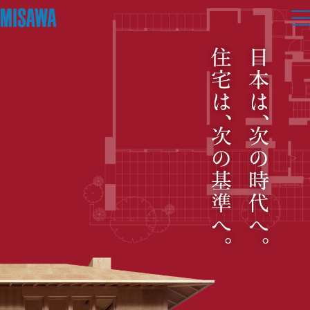
住まい
建てる
土地活用
[注文住宅]
個人のお客さま
商品ラインアップ
リフォーム
デザイン
戸建て・マンション
賃貸住宅
まちづくり
テクノロジー（住まいの性能）
賃貸併用住宅
複合開発・投資開発
ミサワリフォームとは
建築事例・建築実例
オーナーサポート
店舗・各種施設
リフォームの流れ
デザイナーズギャラリー
サポートメニュー
複合開発事業（ASMACI-アスマチ-）
土地活用モデルルーム見学
企
業・
IR情報
リフォームメニュー
インテリア