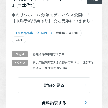
町 戸建住宅
◆ミサワホーム 分譲モデルハウス公開中！
【来場予約特典あり】 ☆ご見学につきまして
は、右上の「見学予約」ボタンよりご希望の
日時をお知らせください。 ◆木質パネル120
1区画販売中／全1区画
駐車場２台可能
ｍｍ仕様の高断熱・長期優良住宅です。制振
ZEH
装置MGEOを搭載しています。 ◆甲田小学校
まで徒歩9分（約710ｍ） ☆より詳しい資料に
青森県青森市旭町２丁目
所在地
つきましては、右上の「資料請求する」ボタ
ンよりお進みください。
青い森鉄道
青森駅
徒歩25分市営バス
「常盤町」
アクセス
バス停 下車徒歩7分(550m)
詳細を見る
資料請求する