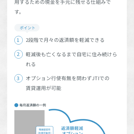
用するための現金を手元に残せる仕組みで
全国エリアに戻る
ホームを結ぶコミュニケーションサイト。お得・便利・安心なコン
新卒者採用
山口県
向のまちづくりを実現していきます。
ホームラウンジ リフォーム
愛媛県
高知県
テンツや、ミサワホームからの大切なお知らせなど配信していま
す。
福岡県
佐賀県
す。
ミサワゼネラルソリューション
中途採用
これから住まいをご検討の方
ミサワオーナーズクラブ
多彩な動画やこだわりが詰まった建築実例、注目の最新情報など、
障がい者採用
長崎県
熊本県
住まいづくりを楽しく学べるデジタルラウンジです。
2段階で月々の返済額を軽減できる
ホームラウンジ 新築・戸建て
大分県
宮崎県
ウエルネス事業
軽減後も亡くなるまで自宅に住み続けら
れる
鹿児島県
海外事業
オプション行使有無を問わずJTIでの
賃貸運用が可能