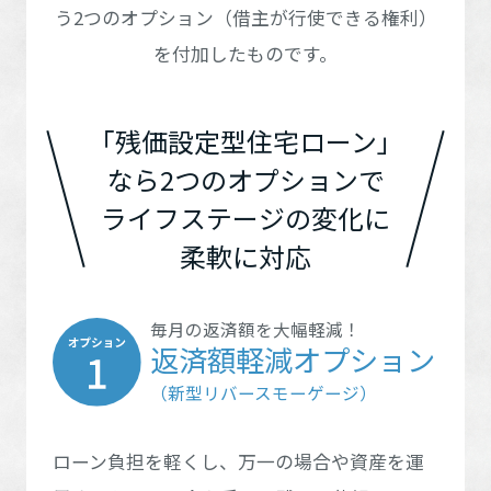
再開発・官民連携事業
土地活用実例
う2つのオプション（借主が行使できる権利）
甲信越・北陸エリア
展示
場・
イベント情報
宮城県
秋田県
企業・IR
住まいるりんぐ（ロングサポート）
リフォーム事例
住まいづくりガイド
茨城県
栃木県
を付加したものです。
分譲マンション開発事業
甲信越・北陸エリア
カタログ請求
法人のお客さま
保証制度
山形県
福島県
東海エリア
事業用
買う
群馬県
埼玉県
ニュース
収益不動産・投資開発事業
住まいのご相談
富山県
新潟県
「残価設定型住宅ローン」
アフターメンテナンス
東海エリア
企業不動産活用（CRE）戦略
MISAWAについて
建築再生事業
千葉県
東京都
なら2つのオプションで
事業用リノベーション
分譲住宅（建売・土地）検索
近畿エリア
ミサワリフォーム
石川県
長野県
社宅建築
岐阜県
愛知県
ミサワホームグループ
ライフステージの変化に
事業用売買
ホテル・旅館リフォーム
近畿エリア
中古住宅検索
神奈川県
柔軟に対応
ご相談窓口
福井県
山梨県
医療・介護・子育て・障がい福祉施設
IR情報
中国エリア
三重県
静岡県
スムストック検索
京都府
大阪府
リフォーム営業所
事業用地・事業用建物
SDGs
中国エリア
お客様センター
毎月の返済額を大幅軽減！
分譲マンション検索
これから土地活用・賃貸経営をご検討の方
四国エリア
返済額軽減オプション
分譲用地
兵庫県
滋賀県
環境活動
鳥取県
島根県
土地活用の基礎から長期安定経営を目指すオーナー様まで、賃貸経
（新型リバースモーゲージ）
四国エリア
売る
[MISAWA RELAY]
営に役立つ多彩な情報を幅広くお届けします。
これからリフォームをご検討の方
奈良県
和歌山県
採用情報
九州エリア
岡山県
広島県
実例動画や基礎知識、収納の工夫など、理想の住まいを叶えるリフ
ホームラウンジ 土地活用・賃貸経営
徳島県
香川県
ローン負担を軽くし、万一の場合や資産を運
ォームの具体策とアイデアを豊富にご用意しています。
住まいの売却
九州エリア
ミサワホームオーナーさま・リフォーム工事ご契約者さまとミサワ
すべてのフィールドに新しい価値をデザインし、持続可能な未来志