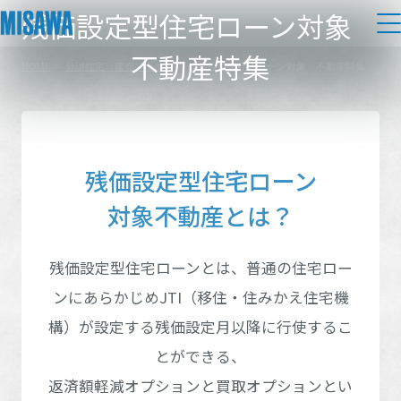
残価設定型住宅ローン対象
不動産特集
HOME
>
分譲住宅（建売・土地）
>
残価設定型住宅ローン対象 不動産特集
住まい
都道府県を選択
建てる
土地活用
[注文住宅]
残価設定型住宅ローン
個人のお客さま
商品ラインアップ
リフォーム
対象不動産とは？
北海道エリア
デザイン
戸建て・マンション
賃貸住宅
北海道エリア
まちづくり
残価設定型住宅ローンとは、普通の住宅ロー
テクノロジー（住まいの性能）
東北エリア
賃貸併用住宅
ンにあらかじめJTI（移住・住みかえ住宅機
北海道
複合開発・投資開発
ミサワリフォームとは
建築事例・建築実例
オーナーサポート
東北エリア
構）が
設定する残価設定月以降に行使するこ
店舗・各種施設
関東エリア
リフォームの流れ
デザイナーズギャラリー
とができる、
サポートメニュー
複合開発事業（ASMACI-アスマチ-）
青森県
岩手県
土地活用モデルルーム見学
企
業・
IR情報
返済額軽減オプションと買取オプションとい
関東エリア
リフォームメニュー
インテリア