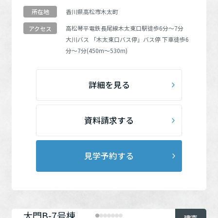
タテの圧倒的な開放感を創出。 ●キッチンか
香川県高松市木太町
所在地
ら洗面室・浴室へドア1枚で直結。廊下を経由
高松琴平電鉄長尾線
木太東口駅
徒歩6分～7分
アクセス
しない「家事ラク動線」で毎日の負担を大幅
大川バス
「木太東口バス停」
バス停 下車徒歩6
に軽減。 ●2階には独立した3.6 帖の大型納戸
分～7分(450m～530m)
と2帖のWIC を完備。各部屋の収納とは別に大
型の荷物も余裕で収まります。 ●LDKに下が
り天井と間接照明を採用。ウォールナット調
詳細を見る
の内装が高級ホテルを思わせる空間を演出。
●高さ2.5mの大開口ハイサッシを採用。自然
光を部屋の奥までたっぷり採光。
資料請求する
見学予約する
大門B-7号棟
建売