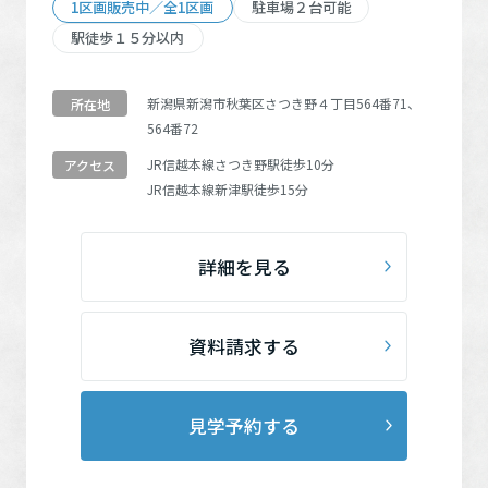
ト！ ご予約受付期間は2026年7月30日(木)～9
1区画販売中／全1区画
駐車場２台可能
す。 ◆将来的に返済額を軽減できるオプショ
月26日(土)まで、 ご来場対象期間は2026年8月
駅徒歩１５分以内
ン【残価設定ローン】利用可能。 ◆多様化＆
1日(土)～9月28日(月)までとなります。 建物が
変化する暮らしに対応する住まい ・PV ・エコ
完成前の場合、現地や展示場等で概要をご説
ワン ・宅配BOX ◇折り上げ天井と間接照明を
新潟県新潟市秋葉区さつき野４丁目564番71、
所在地
明させていただいた方が対象となります。 1家
564番72
あしらい、天井高約3.0mの解放感があるリビ
族1回まで。 マイホームのご購入やご建築をお
ング ◇ガスと電気のハイブリッド給湯器「エ
JR信越本線
さつき野駅
徒歩10分
アクセス
考えの方で、本ページから建売住宅(土地・中
コワン」 ◇日々の備え、災害時の備えになる
JR信越本線
新津駅
徒歩15分
古住宅の見学は対象外)を来場予約の上、ご来
太陽光発電
場いただいた方が対象です。 次に該当する方
は対象外です。来場予約されていない方、当
詳細を見る
日予約の方、本ページの来場予約フォーム以
外から来場予約された方、リフォームをご相
談の方、未成年者や学生の方、既に当社ある
資料請求する
いは他社とご契約済の方、その他来場予約キ
ャンペーンとの併用は不可。 ※予約状況によ
って日時等をご調整いただく場合がございま
見学予約する
す。賞品は内容を変更させていただく場合が
ございます。予めご了承ください。 ■さら