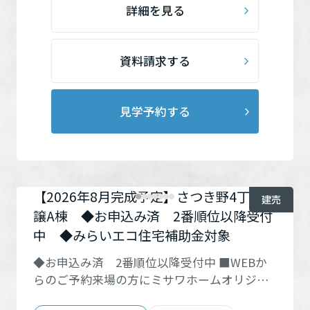
詳細を見る
に該当する方は対象外です。来場予約されて
いない方、当日予約の方、本ページの来場予
約フォーム以外から来場予約された方、リフ
資料請求する
ォームをご相談の方、未成年者や学生の方、
既に当社あるいは他社とご契約済の方、その
他来場予約キャンペーンとの併用は不可。 ※
見学予約する
予約状況によって日時等をご調整いただく場
合がございます。賞品は内容を変更させてい
ただく場合がございます。予めご了承くださ
い。 ■さらに、ご予約の上、来場された方の
中から抽選で、 『JTBえらべるギフト(5万円
【2026年8月完成予定】さつき野4丁目分
建売
相当)たびもの撰華 橘』を10名様にプレゼン
譲A棟 ◆お申込み済 2番順位以降受付
ト！！ 【応募要項】本キャンペーンは2026年
中 ◆みらいエコ住宅補助金対象
8月31日まで実施しています。WEBのフォーム
でご来場予約の上、8月31日までにご来場され
◆お申込み済 2番順位以降受付中 ■WEBか
た方が対象です。賞品の仕様等は予告なく変
らのご予約来場の方にミサワホームオリジナ
更になる場合がございます。当選者の発表は
ル『ミッフィージャンボタオル』をプレゼン
賞品の発送をもってかえさせていただきま