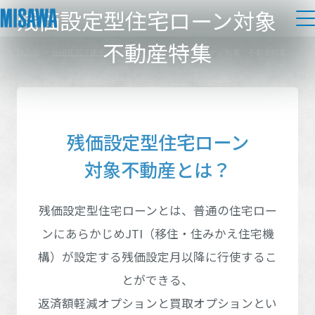
残価設定型住宅ローン対象
不動産特集
HOME
>
分譲住宅（建売・土地）
>
残価設定型住宅ローン対象 不動産特集
住まい
都道府県を選択
建てる
土地活用
[注文住宅]
残価設定型住宅ローン
個人のお客さま
商品ラインアップ
リフォーム
対象不動産とは？
北海道エリア
デザイン
戸建て・マンション
賃貸住宅
北海道エリア
まちづくり
残価設定型住宅ローンとは、普通の住宅ロー
テクノロジー（住まいの性能）
東北エリア
賃貸併用住宅
ンにあらかじめJTI（移住・住みかえ住宅機
北海道
複合開発・投資開発
ミサワリフォームとは
建築事例・建築実例
オーナーサポート
東北エリア
構）が
設定する残価設定月以降に行使するこ
店舗・各種施設
関東エリア
リフォームの流れ
デザイナーズギャラリー
とができる、
サポートメニュー
複合開発事業（ASMACI-アスマチ-）
青森県
岩手県
土地活用モデルルーム見学
企
業・
IR情報
返済額軽減オプションと買取オプションとい
関東エリア
リフォームメニュー
インテリア