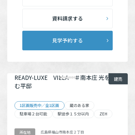
資料請求する
見学予約する
READY-LUXE VILLA ＃南本庄 光を編
建売
む平邸
1区画販売中／全1区画
蔵のある家
駐車場２台可能
駅徒歩１５分以内
ZEH
広島県福山市南本庄２丁目
所在地