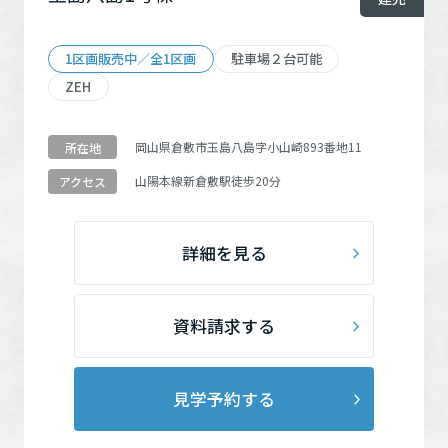
1区画販売中／全1区画
駐車場２台可能
ZEH
岡山県倉敷市玉島八島字小山崎893番地11
所在地
山陽本線
新倉敷駅
徒歩20分
アクセス
詳細を見る
資料請求する
見学予約する