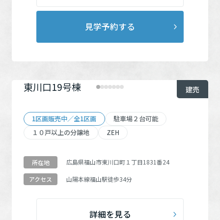
見学予約する
東川口19号棟
建売
1区画販売中／全1区画
駐車場２台可能
１０戸以上の分譲地
ZEH
広島県福山市東川口町１丁目1831番24
所在地
山陽本線
福山駅
徒歩34分
アクセス
詳細を見る