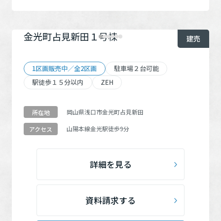
金光町占見新田１号棟
建売
1区画販売中／全2区画
駐車場２台可能
駅徒歩１５分以内
ZEH
岡山県浅口市金光町占見新田
所在地
山陽本線
金光駅
徒歩9分
アクセス
詳細を見る
資料請求する