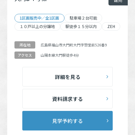
1区画販売中／全1区画
駐車場２台可能
１０戸以上の分譲地
駅徒歩１５分以内
ZEH
広島県福山市大門町大門字惣堂前526番9
所在地
山陽本線
大門駅
徒歩4分
アクセス
詳細を見る
資料請求する
見学予約する