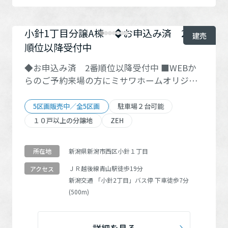
に、ご予約の上、来場された方の中から抽選
で、 『JTBえらべるギフト(5万円相当)たびも
の撰華 橘』を10名様にプレゼント！！ 【応募
小針1丁目分譲A棟 ◆お申込み済 2番
建売
要項】本キャンペーンは2026年8月31日まで実
順位以降受付中
施しています。WEBのフォームでご来場予約
◆お申込み済 2番順位以降受付中 ■WEBか
の上、8月31日までにご来場された方が対象で
らのご予約来場の方にミサワホームオリジナ
す。賞品の仕様等は予告なく変更になる場合
ル『ミッフィージャンボタオル』をプレゼン
がございます。当選者の発表は賞品の発送を
ト！ ご予約受付期間は2026年7月30日(木)～9
もってかえさせていただきます。 ■秋葉区さ
5区画販売中／全5区画
駐車場２台可能
月26日(土)まで、 ご来場対象期間は2026年8月
つき野、スーパーリオンドール裏手の住宅地
１０戸以上の分譲地
ZEH
1日(土)～9月28日(月)までとなります。 建物が
内 ■南側道路角地で日当たり良好 ■JR信越本
完成前の場合、現地や展示場等で概要をご説
線・さつき野駅、新津駅が徒歩圏内、通勤通
新潟県新潟市西区小針１丁目
所在地
明させていただいた方が対象となります。 1家
学に便利 ■SECOMホームセキュリティー：お
族1回まで。 マイホームのご購入やご建築をお
住まい後、２年間の警備付き！ ■将来的に返
ＪＲ越後線
青山駅
徒歩19分
アクセス
新潟交通
「小針2丁目」
バス停 下車徒歩7分
考えの方で、本ページから建売住宅(土地・中
済額を軽減できるオプション【残価設定ロー
(500m)
古住宅の見学は対象外)を来場予約の上、ご来
ン】利用可能 【みらいエコ住宅補助金75万円
場いただいた方が対象です。 次に該当する方
対象】 ・事業予算上限に達した場合は適応不
は対象外です。来場予約されていない方、当
可となります ・その他条件はお問い合わせく
詳細を見る