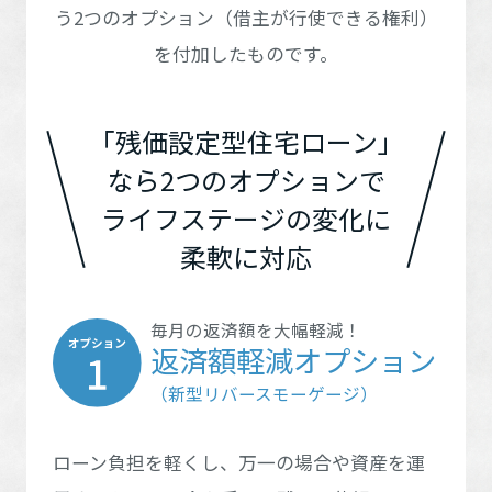
再開発・官民連携事業
土地活用実例
う2つのオプション（借主が行使できる権利）
甲信越・北陸エリア
展示
場・
イベント情報
宮城県
秋田県
企業・IR
住まいるりんぐ（ロングサポート）
リフォーム事例
住まいづくりガイド
茨城県
栃木県
を付加したものです。
分譲マンション開発事業
甲信越・北陸エリア
カタログ請求
法人のお客さま
保証制度
山形県
福島県
東海エリア
事業用
買う
群馬県
埼玉県
ニュース
収益不動産・投資開発事業
住まいのご相談
富山県
新潟県
「残価設定型住宅ローン」
アフターメンテナンス
東海エリア
企業不動産活用（CRE）戦略
MISAWAについて
建築再生事業
千葉県
東京都
なら2つのオプションで
事業用リノベーション
分譲住宅（建売・土地）検索
近畿エリア
ミサワリフォーム
石川県
長野県
社宅建築
岐阜県
愛知県
ミサワホームグループ
ライフステージの変化に
事業用売買
ホテル・旅館リフォーム
近畿エリア
中古住宅検索
神奈川県
柔軟に対応
ご相談窓口
福井県
山梨県
医療・介護・子育て・障がい福祉施設
IR情報
中国エリア
三重県
静岡県
スムストック検索
京都府
大阪府
リフォーム営業所
事業用地・事業用建物
SDGs
中国エリア
お客様センター
毎月の返済額を大幅軽減！
分譲マンション検索
これから土地活用・賃貸経営をご検討の方
四国エリア
返済額軽減オプション
分譲用地
兵庫県
滋賀県
環境活動
鳥取県
島根県
土地活用の基礎から長期安定経営を目指すオーナー様まで、賃貸経
（新型リバースモーゲージ）
四国エリア
売る
[MISAWA RELAY]
営に役立つ多彩な情報を幅広くお届けします。
これからリフォームをご検討の方
奈良県
和歌山県
採用情報
九州エリア
岡山県
広島県
実例動画や基礎知識、収納の工夫など、理想の住まいを叶えるリフ
ホームラウンジ 土地活用・賃貸経営
徳島県
香川県
ローン負担を軽くし、万一の場合や資産を運
ォームの具体策とアイデアを豊富にご用意しています。
住まいの売却
九州エリア
ミサワホームオーナーさま・リフォーム工事ご契約者さまとミサワ
すべてのフィールドに新しい価値をデザインし、持続可能な未来志