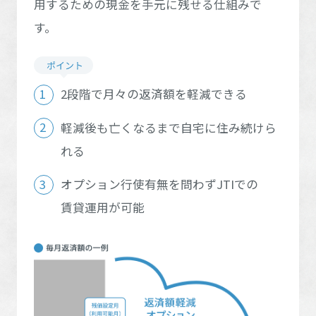
用するための現金を手元に残せる仕組みで
全国エリアに戻る
ホームを結ぶコミュニケーションサイト。お得・便利・安心なコン
新卒者採用
山口県
向のまちづくりを実現していきます。
ホームラウンジ リフォーム
愛媛県
高知県
テンツや、ミサワホームからの大切なお知らせなど配信していま
す。
福岡県
佐賀県
す。
ミサワゼネラルソリューション
中途採用
これから住まいをご検討の方
ミサワオーナーズクラブ
多彩な動画やこだわりが詰まった建築実例、注目の最新情報など、
障がい者採用
長崎県
熊本県
住まいづくりを楽しく学べるデジタルラウンジです。
2段階で月々の返済額を軽減できる
ホームラウンジ 新築・戸建て
大分県
宮崎県
ウエルネス事業
軽減後も亡くなるまで自宅に住み続けら
れる
鹿児島県
海外事業
オプション行使有無を問わずJTIでの
賃貸運用が可能