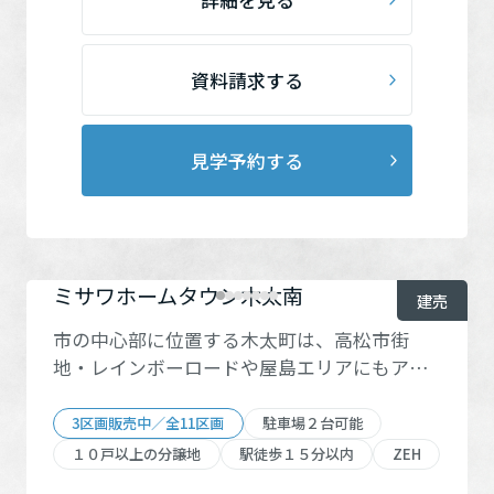
日予約の方、本ページの来場予約フォーム以
ださい
外から来場予約された方、リフォームをご相
談の方、未成年者や学生の方、既に当社ある
資料請求する
いは他社とご契約済の方、その他来場予約キ
ャンペーンとの併用は不可。 ※予約状況によ
って日時等をご調整いただく場合がございま
見学予約する
す。賞品は内容を変更させていただく場合が
ございます。予めご了承ください。 ■さら
に、ご予約の上、来場された方の中から抽選
で、 『JTBえらべるギフト(5万円相当)たびも
の撰華 橘』を10名様にプレゼント！！ 【応募
ミサワホームタウン木太南
建売
要項】本キャンペーンは2026年8月31日まで実
市の中心部に位置する木太町は、高松市街
施しています。WEBのフォームでご来場予約
地・レインボーロードや屋島エリアにもアク
の上、8月31日までにご来場された方が対象で
セスしやすいベッドタウン。落ち着いた雰囲
す。賞品の仕様等は予告なく変更になる場合
気の住宅街で、徒歩圏内に交通・教育・商業
がございます。当選者の発表は賞品の発送を
3区画販売中／全11区画
駐車場２台可能
施設も充実。住みやすいこの街で新しい暮ら
もってかえさせていただきます。 ●天井高3m
１０戸以上の分譲地
駅徒歩１５分以内
ZEH
しを始めませんか
超×18.3帖のLDK。一般的な建売住宅にはない