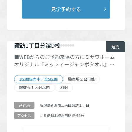
見学予約する
諏訪1丁目分譲D棟
建売
■WEBからのご予約来場の方にミサワホーム
オリジナル『ミッフィージャンボタオル』を
プレゼント！ ご予約受付期間は2026年7月30
日(木)～9月26日(土)まで、 ご来場対象期間は2
1区画販売中／全5区画
駐車場２台可能
026年8月1日(土)～9月28日(月)までとなりま
駅徒歩１５分以内
ZEH
す。 建物が完成前の場合、現地や展示場等で
概要をご説明させていただいた方が対象とな
新潟県新潟市江南区諏訪１丁目
所在地
ります。 1家族1回まで。 マイホームのご購入
やご建築をお考えの方で、本ページから建売
ＪＲ信越本線
亀田駅
徒歩6分
アクセス
住宅(土地・中古住宅の見学は対象外)を来場予
約の上、ご来場いただいた方が対象です。 次