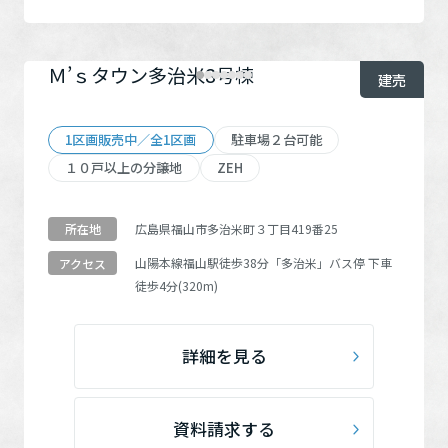
Ｍ’ｓタウン多治米8号棟
建売
1区画販売中／全1区画
駐車場２台可能
１０戸以上の分譲地
ZEH
広島県福山市多治米町３丁目419番25
所在地
山陽本線
福山駅
徒歩38分
「多治米」
バス停 下車
アクセス
徒歩4分(320m)
詳細を見る
資料請求する