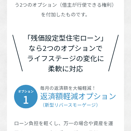
再開発・官民連携事業
土地活用実例
う2つのオプション（借主が行使できる権利）
甲信越・北陸エリア
展示
場・
イベント情報
宮城県
秋田県
企業・IR
住まいるりんぐ（ロングサポート）
リフォーム事例
住まいづくりガイド
茨城県
栃木県
を付加したものです。
分譲マンション開発事業
甲信越・北陸エリア
カタログ請求
法人のお客さま
保証制度
山形県
福島県
東海エリア
事業用
買う
群馬県
埼玉県
ニュース
収益不動産・投資開発事業
住まいのご相談
富山県
新潟県
「残価設定型住宅ローン」
アフターメンテナンス
東海エリア
企業不動産活用（CRE）戦略
MISAWAについて
建築再生事業
千葉県
東京都
なら2つのオプションで
事業用リノベーション
分譲住宅（建売・土地）検索
近畿エリア
ミサワリフォーム
石川県
長野県
社宅建築
岐阜県
愛知県
ミサワホームグループ
ライフステージの変化に
事業用売買
ホテル・旅館リフォーム
近畿エリア
中古住宅検索
神奈川県
柔軟に対応
ご相談窓口
福井県
山梨県
医療・介護・子育て・障がい福祉施設
IR情報
中国エリア
三重県
静岡県
スムストック検索
京都府
大阪府
リフォーム営業所
事業用地・事業用建物
SDGs
中国エリア
お客様センター
毎月の返済額を大幅軽減！
分譲マンション検索
これから土地活用・賃貸経営をご検討の方
四国エリア
返済額軽減オプション
分譲用地
兵庫県
滋賀県
環境活動
鳥取県
島根県
土地活用の基礎から長期安定経営を目指すオーナー様まで、賃貸経
（新型リバースモーゲージ）
四国エリア
売る
[MISAWA RELAY]
営に役立つ多彩な情報を幅広くお届けします。
これからリフォームをご検討の方
奈良県
和歌山県
採用情報
九州エリア
岡山県
広島県
実例動画や基礎知識、収納の工夫など、理想の住まいを叶えるリフ
ホームラウンジ 土地活用・賃貸経営
徳島県
香川県
ローン負担を軽くし、万一の場合や資産を運
ォームの具体策とアイデアを豊富にご用意しています。
住まいの売却
九州エリア
ミサワホームオーナーさま・リフォーム工事ご契約者さまとミサワ
すべてのフィールドに新しい価値をデザインし、持続可能な未来志