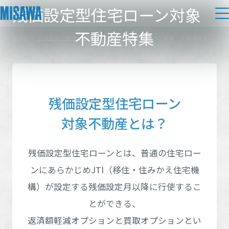
残価設定型住宅ローン対象
不動産特集
HOME
>
分譲住宅（建売・土地）
>
残価設定型住宅ローン対象 不動産特集
住まい
都道府県を選択
建てる
土地活用
[注文住宅]
残価設定型住宅ローン
個人のお客さま
商品ラインアップ
リフォーム
対象不動産とは？
北海道エリア
デザイン
戸建て・マンション
賃貸住宅
北海道エリア
まちづくり
残価設定型住宅ローンとは、普通の住宅ロー
テクノロジー（住まいの性能）
東北エリア
賃貸併用住宅
ンにあらかじめJTI（移住・住みかえ住宅機
北海道
複合開発・投資開発
ミサワリフォームとは
建築事例・建築実例
オーナーサポート
東北エリア
構）が
設定する残価設定月以降に行使するこ
店舗・各種施設
関東エリア
リフォームの流れ
デザイナーズギャラリー
とができる、
サポートメニュー
複合開発事業（ASMACI-アスマチ-）
青森県
岩手県
土地活用モデルルーム見学
企
業・
IR情報
返済額軽減オプションと買取オプションとい
関東エリア
リフォームメニュー
インテリア