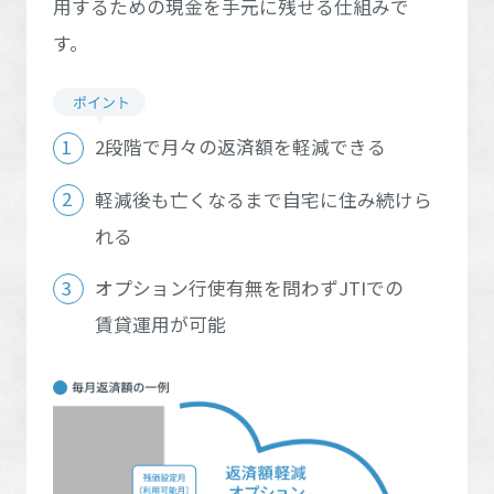
用するための現金を手元に残せる仕組みで
全国エリアに戻る
ホームを結ぶコミュニケーションサイト。お得・便利・安心なコン
新卒者採用
山口県
向のまちづくりを実現していきます。
ホームラウンジ リフォーム
愛媛県
高知県
テンツや、ミサワホームからの大切なお知らせなど配信していま
す。
福岡県
佐賀県
す。
ミサワゼネラルソリューション
中途採用
これから住まいをご検討の方
ミサワオーナーズクラブ
多彩な動画やこだわりが詰まった建築実例、注目の最新情報など、
障がい者採用
長崎県
熊本県
住まいづくりを楽しく学べるデジタルラウンジです。
2段階で月々の返済額を軽減できる
ホームラウンジ 新築・戸建て
大分県
宮崎県
ウエルネス事業
軽減後も亡くなるまで自宅に住み続けら
れる
鹿児島県
海外事業
オプション行使有無を問わずJTIでの
賃貸運用が可能