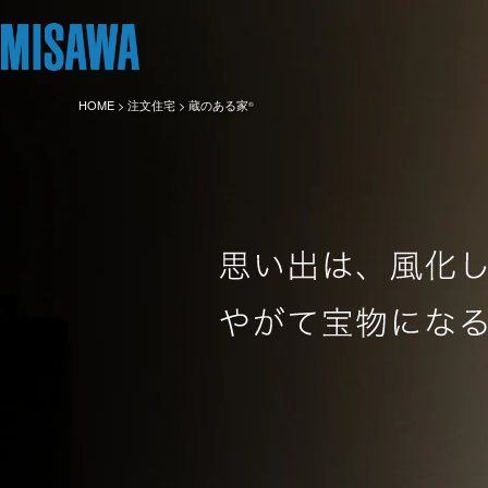
HOME
>
注文住宅
> 蔵のある家
®
リフォーム
住まい
土地活用
まちづくり
オーナーサポート
企業・IR情報
建てる
個人のお客さま
戸建て・マンション
複合開発・投資開発
サポートメニュー
企業・IR
[注文住宅]
商品ラインアップ
賃貸住宅
ミサワリフォームとは
複合開発事業（ASMACI-アスマチ-）
住まいるりんぐ（ロングサポート）
ニュース
デザイン
賃貸併用住宅
リフォームの流れ
再開発・官民連携事業
保証制度
MISAWAについて
テクノロジー（住まいの性能）
店舗・各種施設
リフォームメニュー
分譲マンション開発事業
アフターメンテナンス
ミサワホームグループ
建築事例・建築実例
土地活用モデルルーム見学
リフォーム事例
収益不動産・投資開発事業
ミサワリフォーム
IR情報
デザイナーズギャラリー
土地活用実例
建築再生事業
SDGs