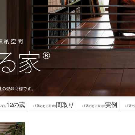
[MISAWA RELAY]
海外事業
住まいの売却
社の登録商標です。
12の蔵
間取り
実例
選べる
｢蔵のある家｣の
｢蔵のある家｣の
｢蔵