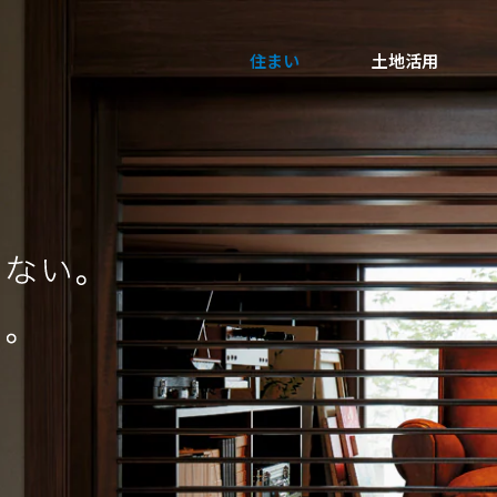
住まい
土地活用
買う
法人のお客さま
事業用
事業用売買
ご相談窓口
採用情報
分譲住宅（建売・土地）検索
企業不動産活用（CRE）戦略
事業用リノベーション
事業用地・事業用建物
お客様センター
新卒者採用
中古住宅検索
社宅建築
ホテル・旅館リフォーム
分譲用地
中途採用
スムストック検索
医療・介護・子育て・障がい福祉施設
障がい者採用
リフォーム営業所
分譲マンション検索
ウエルネス事業
売る