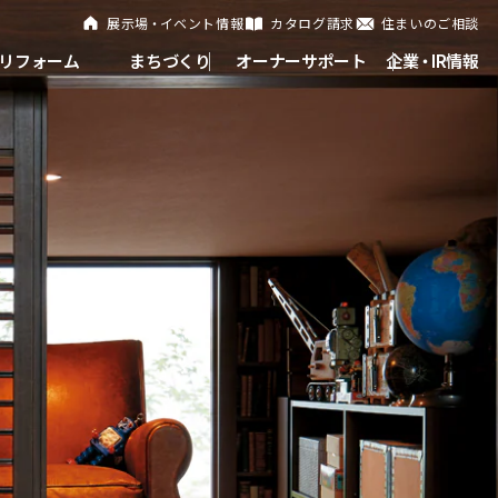
展示
場・
イベント情報
カタログ請求
住まいのご相談
リフォーム
まちづくり
オーナーサポート
企
業・
IR情報
閉じる
閉じる
閉じる
閉じる
閉じる
閉じる
これから土地活用・賃貸経営をご検討の方
これからリフォームをご検討の方
これから住まいをご検討の方
すべてのフィールドに新しい価値をデザインし、持続可能
多彩な動画やこだわりが詰まった建築実例、注目の最新情
土地活用の基礎から長期安定経営を目指すオーナー様ま
実例動画や基礎知識、収納の工夫など、理想の住まいを叶
ミサワホームオーナーさま・リフォーム工事ご契約者さま
な未来志向のまちづくりを実現していきます。
報など、住まいづくりを楽しく学べるデジタルラウンジで
で、賃貸経営に役立つ多彩な情報を幅広くお届けします。
えるリフォームの具体策とアイデアを豊富にご用意してい
とミサワホームを結ぶコミュニケーションサイト。お得・
す。
ます。
便利・安心なコンテンツや、ミサワホームからの大切なお
ミサワゼネラルソリューション
ホームラウンジ 土地活用・賃貸経営
知らせなど配信しています。
ホームラウンジ 新築・戸建て
ホームラウンジ リフォーム
ミサワアイデンティティ
ミサワオーナーズクラブ