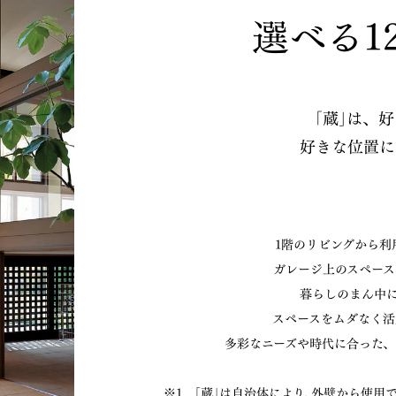
選べる1
｢蔵｣は、
好きな位置に
1階のリビングから利用
ガレージ上のスペース
暮らしのまん中に
スペースをムダなく活用
多彩なニーズや時代に合った、
※1 ｢蔵｣は自治体により､外壁から使用