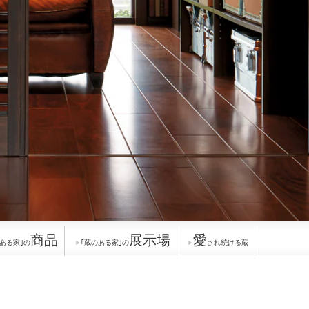
商品
展示場
愛
のある家｣の
｢蔵のある家｣の
され続ける蔵