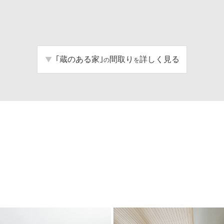
｢蔵のある家｣
間取り
詳しく見る
の
を