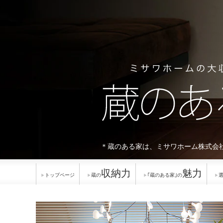
インテリア
環境活動
住まいづくりガイド
＊蔵のある家は、ミサワホーム株式会
収納力
魅力
トップページ
蔵の
｢蔵のある家｣の