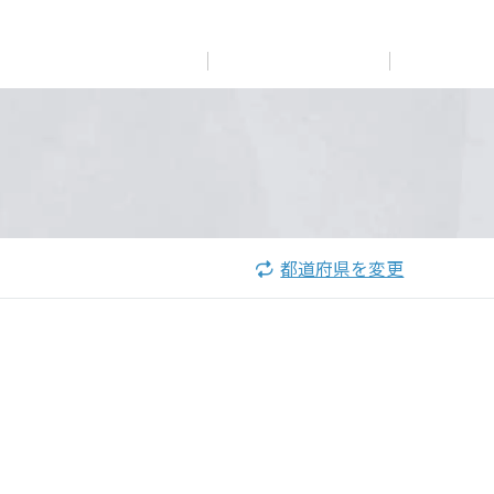
展示
場・
イベント情報
カタログ請求
住まいのご相談
リフォーム
まちづくり
オーナーサポート
企
業・
IR情報
閉じる
閉じる
閉じる
閉じる
閉じる
閉じる
これから土地活用・賃貸経営をご検討の方
これからリフォームをご検討の方
これから住まいをご検討の方
都道府県を変更
すべてのフィールドに新しい価値をデザインし、持続可能
多彩な動画やこだわりが詰まった建築実例、注目の最新情
土地活用の基礎から長期安定経営を目指すオーナー様ま
実例動画や基礎知識、収納の工夫など、理想の住まいを叶
ミサワホームオーナーさま・リフォーム工事ご契約者さま
な未来志向のまちづくりを実現していきます。
報など、住まいづくりを楽しく学べるデジタルラウンジで
で、賃貸経営に役立つ多彩な情報を幅広くお届けします。
えるリフォームの具体策とアイデアを豊富にご用意してい
とミサワホームを結ぶコミュニケーションサイト。お得・
す。
ます。
便利・安心なコンテンツや、ミサワホームからの大切なお
ミサワゼネラルソリューション
ホームラウンジ 土地活用・賃貸経営
知らせなど配信しています。
ホームラウンジ 新築・戸建て
ホームラウンジ リフォーム
ミサワアイデンティティ
ミサワオーナーズクラブ