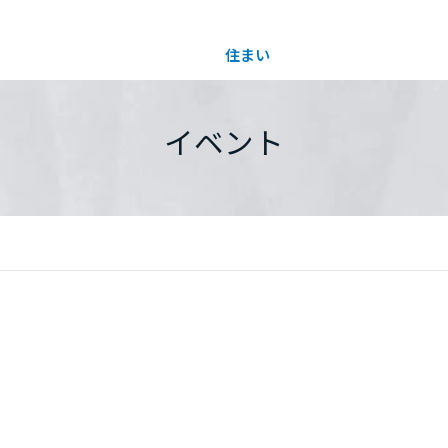
住まい
土地活用
都道府県を選択
イベント
買う
法人のお客さま
事業用
事業用売買
ご相談窓口
採用情報
分譲住宅（建売・土地）検索
企業不動産活用（CRE）戦略
事業用リノベーション
事業用地・事業用建物
お客様センター
新卒者採用
中古住宅検索
社宅建築
ホテル・旅館リフォーム
分譲用地
中途採用
スムストック検索
医療・介護・子育て・障がい福祉施設
障がい者採用
リフォーム営業所
分譲マンション検索
ウエルネス事業
売る