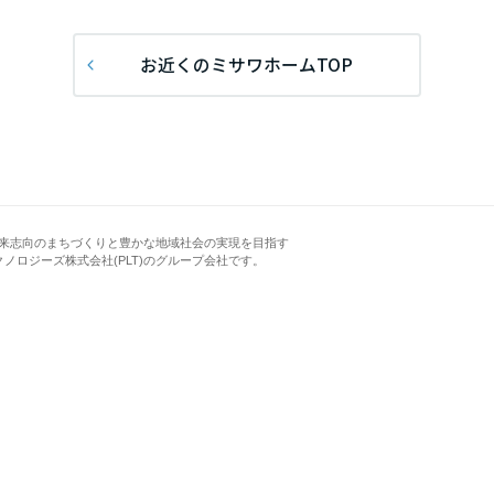
[MISAWA RELAY]
海外事業
お近くのミサワホームTOP
住まいの売却
来志向のまちづくりと豊かな地域社会の実現を目指す
クノロジーズ株式会社(PLT)のグループ会社です。