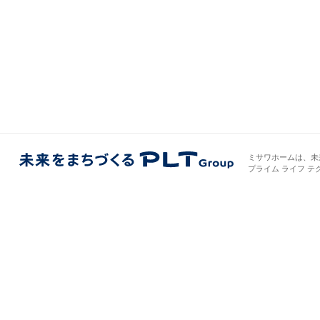
インテリア
環境活動
住まいづくりガイド
千葉県
東京都
神奈川県
ミサワホームは、未
プライム ライフ テ
甲信越・北陸
東海エリア
岐阜県
静岡県