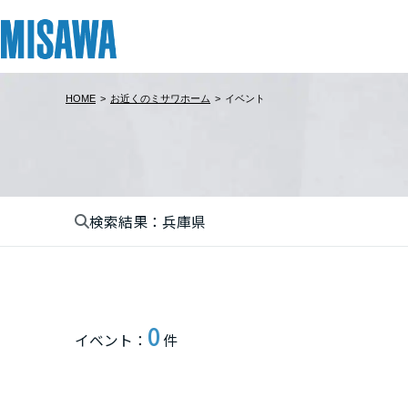
HOME
>
お近くのミサワホーム
>
イベント
リフォーム
住まい
土地活用
まちづくり
オーナーサポート
企業・IR情報
建てる
個人のお客さま
戸建て・マンション
複合開発・投資開発
サポートメニュー
企業・IR
北海道
[注文住宅]
検索結果：兵庫県
北海道
商品ラインアップ
賃貸住宅
ミサワリフォームとは
複合開発事業（ASMACI-アスマチ-）
住まいるりんぐ（ロングサポート）
ニュース
東北
デザイン
賃貸併用住宅
リフォームの流れ
再開発・官民連携事業
保証制度
MISAWAについて
関東
テクノロジー（住まいの性能）
店舗・各種施設
リフォームメニュー
分譲マンション開発事業
アフターメンテナンス
ミサワホームグループ
0
イベント：
件
栃木県
建築事例・建築実例
土地活用モデルルーム見学
リフォーム事例
収益不動産・投資開発事業
ミサワリフォーム
IR情報
デザイナーズギャラリー
土地活用実例
建築再生事業
SDGs
埼玉県