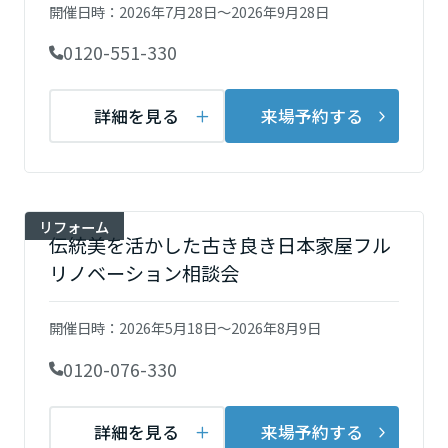
再開発・官民連携事業
開催日時：
2026年7月28日～2026年9月28日
土地活用実例
展示
場・
イベント情報
埼玉県
企業・IR
住まいるりんぐ（ロングサポート）
リフォーム事例
住まいづくりガイド
0120-551-330
分譲マンション開発事業
カタログ請求
法人のお客さま
保証制度
事業用
買う
千葉県
ニュース
収益不動産・投資開発事業
住まいのご相談
詳細を見る
来場予約する
アフターメンテナンス
企業不動産活用（CRE）戦略
MISAWAについて
建築再生事業
事業用リノベーション
分譲住宅（建売・土地）検索
ミサワリフォーム
東京都
社宅建築
ミサワホームグループ
事業用売買
ホテル・旅館リフォーム
中古住宅検索
リフォーム
ご相談窓口
医療・介護・子育て・障がい福祉施設
IR情報
伝統美を活かした古き良き日本家屋フル
神奈川県
スムストック検索
リフォーム営業所
リノベーション相談会
事業用地・事業用建物
SDGs
お客様センター
分譲マンション検索
甲信越・北陸
これから土地活用・賃貸経営をご検討の方
分譲用地
開催日時：
2026年5月18日～2026年8月9日
環境活動
土地活用の基礎から長期安定経営を目指すオーナー様まで、賃貸経営
東海エリア
売る
0120-076-330
[MISAWA RELAY]
に役立つ多彩な情報を幅広くお届けします。
これからリフォームをご検討の方
採用情報
岐阜県
実例動画や基礎知識、収納の工夫など、理想の住まいを叶えるリフォ
ホームラウンジ 土地活用・賃貸経営
ームの具体策とアイデアを豊富にご用意しています。
住まいの売却
詳細を見る
来場予約する
ミサワホームオーナーさま・リフォーム工事ご契約者さまとミサワホ
すべてのフィールドに新しい価値をデザインし、持続可能な未来志向