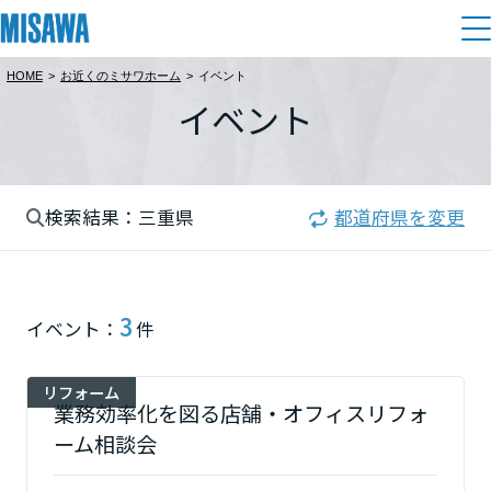
HOME
>
お近くのミサワホーム
>
イベント
住まい
イベント
都道府県を選択
建てる
土地活用
[注文住宅]
北海道
検索結果：三重県
都道府県を変更
個人のお客さま
商品ラインアップ
リフォーム
北海道
デザイン
戸建て・マンション
賃貸住宅
まちづくり
3
東北
イベント：
件
テクノロジー（住まいの性能）
賃貸併用住宅
関東
複合開発・投資開発
ミサワリフォームとは
建築事例・建築実例
オーナーサポート
リフォーム
店舗・各種施設
業務効率化を図る店舗・オフィスリフォ
栃木県
リフォームの流れ
デザイナーズギャラリー
ーム相談会
サポートメニュー
複合開発事業（ASMACI-アスマチ-）
土地活用モデルルーム見学
企
業・
IR情報
リフォームメニュー
インテリア