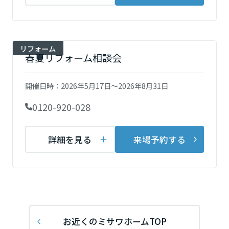
ームを結ぶコミュニケーションサイト。お得・便利・安心なコンテン
新卒者採用
のまちづくりを実現していきます。
ホームラウンジ リフォーム
ツや、ミサワホームからの大切なお知らせなど配信しています。
静岡県
ミサワゼネラルソリューション
中途採用
これから住まいをご検討の方
ミサワオーナーズクラブ
リフォーム
多彩な動画やこだわりが詰まった建築実例、注目の最新情報など、住
障がい者採用
春夏リフォーム相談会
愛知県
まいづくりを楽しく学べるデジタルラウンジです。
ホームラウンジ 新築・戸建て
ウエルネス事業
開催日時：
2026年5月17日～2026年8月31日
三重県
0120-920-028
海外事業
近畿エリア
詳細を見る
来場予約する
中国・四国エリア
広島県
九州エリア
お近くのミサワホームTOP