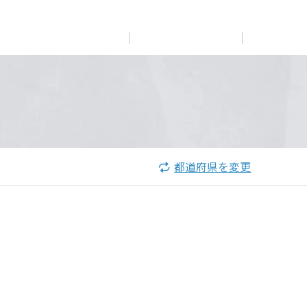
展示
場・
イベント情報
カタログ請求
住まいのご相談
リフォーム
まちづくり
オーナーサポート
企
業・
IR情報
閉じる
閉じる
閉じる
閉じる
閉じる
閉じる
これから土地活用・賃貸経営をご検討の方
これからリフォームをご検討の方
これから住まいをご検討の方
都道府県を変更
すべてのフィールドに新しい価値をデザインし、持続可能
多彩な動画やこだわりが詰まった建築実例、注目の最新情
土地活用の基礎から長期安定経営を目指すオーナー様ま
実例動画や基礎知識、収納の工夫など、理想の住まいを叶
ミサワホームオーナーさま・リフォーム工事ご契約者さま
な未来志向のまちづくりを実現していきます。
報など、住まいづくりを楽しく学べるデジタルラウンジで
で、賃貸経営に役立つ多彩な情報を幅広くお届けします。
えるリフォームの具体策とアイデアを豊富にご用意してい
とミサワホームを結ぶコミュニケーションサイト。お得・
す。
ます。
便利・安心なコンテンツや、ミサワホームからの大切なお
ミサワゼネラルソリューション
ホームラウンジ 土地活用・賃貸経営
知らせなど配信しています。
ホームラウンジ 新築・戸建て
ホームラウンジ リフォーム
ミサワアイデンティティ
ミサワオーナーズクラブ