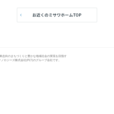
[MISAWA RELAY]
海外事業
お近くのミサワホームTOP
住まいの売却
来志向のまちづくりと豊かな地域社会の実現を目指す
クノロジーズ株式会社(PLT)のグループ会社です。