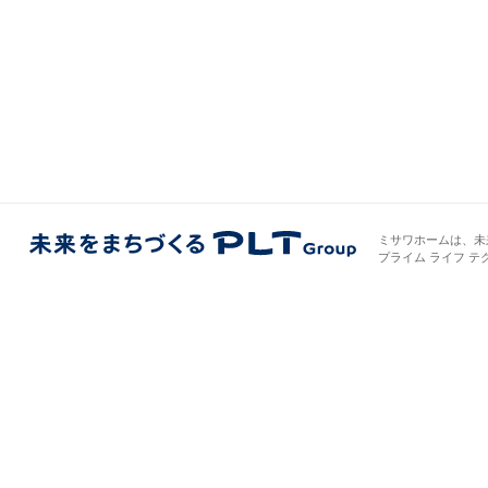
インテリア
環境活動
住まいづくりガイド
千葉県
東京都
神奈川県
ミサワホームは、未
プライム ライフ テ
甲信越・北陸
東海エリア
岐阜県
静岡県