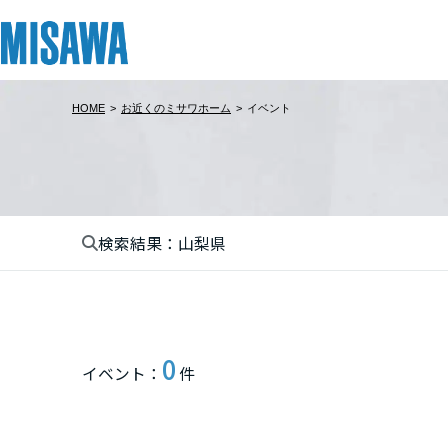
HOME
>
お近くのミサワホーム
>
イベント
リフォーム
住まい
土地活用
まちづくり
オーナーサポート
企業・IR情報
建てる
個人のお客さま
戸建て・マンション
複合開発・投資開発
サポートメニュー
企業・IR
北海道
[注文住宅]
検索結果：山梨県
北海道
商品ラインアップ
賃貸住宅
ミサワリフォームとは
複合開発事業（ASMACI-アスマチ-）
住まいるりんぐ（ロングサポート）
ニュース
東北
デザイン
賃貸併用住宅
リフォームの流れ
再開発・官民連携事業
保証制度
MISAWAについて
関東
テクノロジー（住まいの性能）
店舗・各種施設
リフォームメニュー
分譲マンション開発事業
アフターメンテナンス
ミサワホームグループ
0
イベント：
件
栃木県
建築事例・建築実例
土地活用モデルルーム見学
リフォーム事例
収益不動産・投資開発事業
ミサワリフォーム
IR情報
デザイナーズギャラリー
土地活用実例
建築再生事業
SDGs
埼玉県