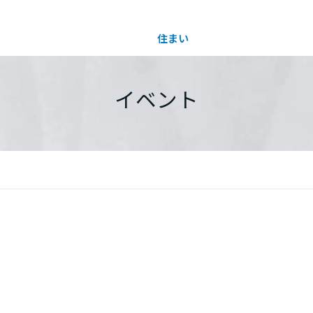
住まい
土地活用
都道府県を選択
イベント
買う
法人のお客さま
事業用
事業用売買
ご相談窓口
採用情報
分譲住宅（建売・土地）検索
企業不動産活用（CRE）戦略
事業用リノベーション
事業用地・事業用建物
お客様センター
新卒者採用
中古住宅検索
社宅建築
ホテル・旅館リフォーム
分譲用地
中途採用
スムストック検索
医療・介護・子育て・障がい福祉施設
障がい者採用
リフォーム営業所
分譲マンション検索
ウエルネス事業
売る