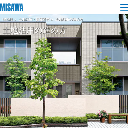
HOME
土地活用・賃貸経営
土地活用の進め方
住まい
土地活用の進め方
建てる
土地活用
[注文住宅]
個人のお客さま
商品ラインアップ
リフォーム
デザイン
戸建て・マンション
賃貸住宅
まちづくり
テクノロジー（住まいの性能）
賃貸併用住宅
複合開発・投資開発
ミサワリフォームとは
建築事例・建築実例
オーナーサポート
店舗・各種施設
リフォームの流れ
デザイナーズギャラリー
サポートメニュー
複合開発事業（ASMACI-アスマチ-）
土地活用モデルルーム見学
企
業・
IR情報
リフォームメニュー
インテリア