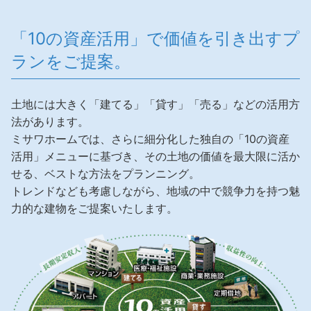
ホームを結ぶコミュニケーションサイト。お得・便利・安心なコン
新卒者採用
のまちづくりを実現していきます。
ホームラウンジ リフォーム
テンツや、ミサワホームからの大切なお知らせなど配信しています。
「10の資産活用」で価値を引き出すプ
ミサワゼネラルソリューション
中途採用
これから住まいをご検討の方
ミサワオーナーズクラブ
ランをご提案。
多彩な動画やこだわりが詰まった建築実例、注目の最新情報など、住
障がい者採用
まいづくりを楽しく学べるデジタルラウンジです。
土地には大きく「建てる」「貸す」「売る」などの活用方
ホームラウンジ 新築・戸建て
ウエルネス事業
法があります。
ミサワホームでは、さらに細分化した独自の「10の資産
活用」メニューに基づき、その土地の価値を最大限に活か
海外事業
せる、ベストな方法をプランニング。
トレンドなども考慮しながら、地域の中で競争力を持つ魅
力的な建物をご提案いたします。