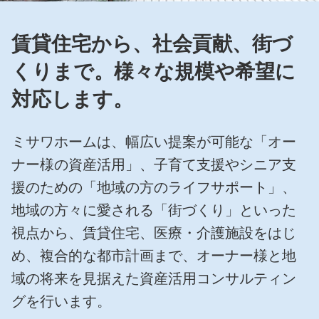
再開発・官民連携事業
土地活用実例
展示
場・
イベント情報
企業・IR
住まいるりんぐ（ロングサポート）
リフォーム事例
住まいづくりガイド
賃貸住宅から、社会貢献、街づ
分譲マンション開発事業
カタログ請求
法人のお客さま
保証制度
くりまで。
様々な規模や希望に
事業用
買う
ニュース
収益不動産・投資開発事業
住まいのご相談
アフターメンテナンス
対応します。
企業不動産活用（CRE）戦略
MISAWAについて
建築再生事業
事業用リノベーション
分譲住宅（建売・土地）検索
ミサワリフォーム
社宅建築
ミサワホームグループ
ミサワホームは、幅広い提案が可能な「オー
事業用売買
ホテル・旅館リフォーム
中古住宅検索
ご相談窓口
ナー様の資産活用」、
子育て支援やシニア支
医療・介護・子育て・障がい福祉施設
IR情報
スムストック検索
援のための「地域の方のライフサポート」、
リフォーム営業所
事業用地・事業用建物
SDGs
地域の方々に愛される「街づくり」といった
お客様センター
分譲マンション検索
これから土地活用・賃貸経営をご検討の方
分譲用地
視点から、賃貸住宅、医療・介護施設をはじ
環境活動
土地活用の基礎から長期安定経営を目指すオーナー様まで、賃貸経営
め、
複合的な都市計画まで、オーナー様と地
売る
[MISAWA RELAY]
に役立つ多彩な情報を幅広くお届けします。
これからリフォームをご検討の方
採用情報
域の将来を見据えた資産活用コンサルティン
実例動画や基礎知識、収納の工夫など、理想の住まいを叶えるリフォ
ホームラウンジ 土地活用・賃貸経営
グを行います。
ームの具体策とアイデアを豊富にご用意しています。
住まいの売却
ミサワホームオーナーさま・リフォーム工事ご契約者さまとミサワ
すべてのフィールドに新しい価値をデザインし、持続可能な未来志向