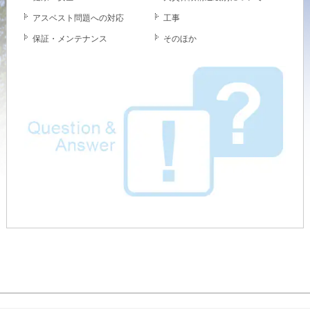
再開発・官民連携事業
土地活用実例
展示
場・
イベント情報
アスベスト問題への対応
工事
企業・IR
住まいるりんぐ（ロングサポート）
リフォーム事例
住まいづくりガイド
分譲マンション開発事業
保証・メンテナンス
そのほか
カタログ請求
法人のお客さま
保証制度
事業用
買う
ニュース
収益不動産・投資開発事業
住まいのご相談
アフターメンテナンス
企業不動産活用（CRE）戦略
MISAWAについて
建築再生事業
事業用リノベーション
分譲住宅（建売・土地）検索
ミサワリフォーム
社宅建築
ミサワホームグループ
事業用売買
ホテル・旅館リフォーム
中古住宅検索
ご相談窓口
医療・介護・子育て・障がい福祉施設
IR情報
スムストック検索
リフォーム営業所
事業用地・事業用建物
SDGs
お客様センター
分譲マンション検索
これから土地活用・賃貸経営をご検討の方
分譲用地
環境活動
土地活用の基礎から長期安定経営を目指すオーナー様まで、賃貸経営
売る
[MISAWA RELAY]
に役立つ多彩な情報を幅広くお届けします。
これからリフォームをご検討の方
採用情報
実例動画や基礎知識、収納の工夫など、理想の住まいを叶えるリフォ
ホームラウンジ 土地活用・賃貸経営
ームの具体策とアイデアを豊富にご用意しています。
住まいの売却
ミサワホームオーナーさま・リフォーム工事ご契約者さまとミサワホ
すべてのフィールドに新しい価値をデザインし、持続可能な未来志向