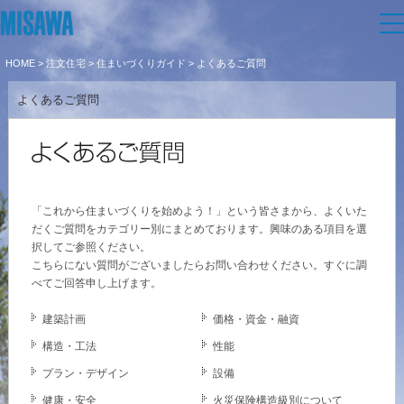
HOME
>
注文住宅
>
住まいづくりガイド
> よくあるご質問
住まい
よくあるご質問
建てる
土地活用
[注文住宅]
個人のお客さま
商品ラインアップ
リフォーム
「これから住まいづくりを始めよう！」という皆さまから、よくいた
だくご質問をカテゴリー別にまとめております。興味のある項目を選
デザイン
択してご参照ください。
戸建て・マンション
賃貸住宅
まちづくり
こちらにない質問がございましたら
お問い合わせ
ください。すぐに調
テクノロジー（住まいの性能）
べてご回答申し上げます。
賃貸併用住宅
複合開発・投資開発
ミサワリフォームとは
オーナーサポート
建築事例・建築実例
建築計画
価格・資金・融資
店舗・各種施設
構造・工法
性能
リフォームの流れ
デザイナーズギャラリー
サポートメニュー
複合開発事業（ASMACI-アスマチ-）
企
業・
IR情報
プラン・デザイン
設備
土地活用モデルルーム見学
リフォームメニュー
インテリア
健康・安全
火災保険構造級別について