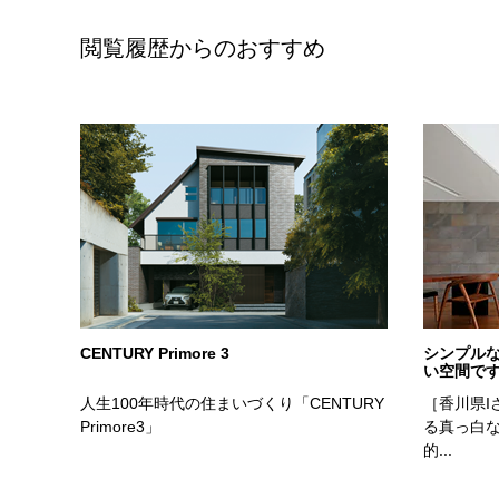
閲覧履歴からのおすすめ
商品
実例
CENTURY Primore 3
シンプル
い空間で
人生100年時代の住まいづくり「CENTURY
［香川県I
Primore3」
る真っ白
的...