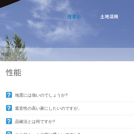
住まい
土地活用
ト
性能
買う
法人のお客さま
事業用
事業用売買
ご相談窓口
採用情報
分譲住宅（建売・土地）検索
企業不動産活用（CRE）戦略
事業用リノベーション
事業用地・事業用建物
お客様センター
新卒者採用
中古住宅検索
社宅建築
ホテル・旅館リフォーム
分譲用地
中途採用
地震には強いのでしょうか?
スムストック検索
医療・介護・子育て・障がい福祉施設
障がい者採用
リフォーム営業所
遮音性の高い家にしたいのですが。
分譲マンション検索
ウエルネス事業
品確法とは何ですか?
売る
[MISAWA RELAY]