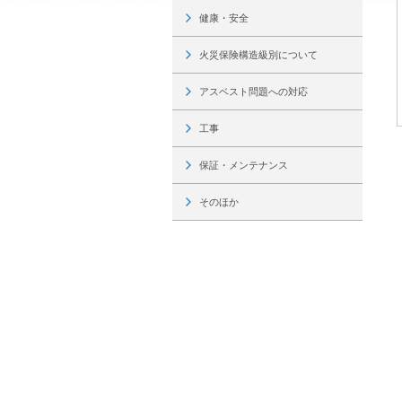
インテリア
環境活動
健康・安全
住まいづくりガイド
火災保険構造級別について
アスベスト問題への対応
工事
保証・メンテナンス
そのほか