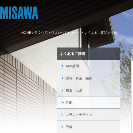
HOME
>
注文住宅
>
住まいづくりガイド
>
よくあるご質問
> 性能
リフォーム
住まい
土地活用
まちづくり
オーナーサポー
企業・IR情報
よくあるご質問
建てる
個人のお客さま
戸建て・マンション
複合開発・投資開発
サポートメニュー
企業・IR
[注文住宅]
建築計画
商品ラインアップ
賃貸住宅
ミサワリフォームとは
複合開発事業（ASMACI-アスマチ-）
住まいるりんぐ（ロングサポート）
ニュース
価格・資金・融資
デザイン
賃貸併用住宅
リフォームの流れ
再開発・官民連携事業
保証制度
MISAWAについて
構造・工法
テクノロジー（住まいの性能）
店舗・各種施設
リフォームメニュー
分譲マンション開発事業
アフターメンテナンス
ミサワホームグループ
性能
建築事例・建築実例
土地活用モデルルーム見学
リフォーム事例
収益不動産・投資開発事業
ミサワリフォーム
IR情報
プラン・デザイン
デザイナーズギャラリー
土地活用実例
建築再生事業
SDGs
設備