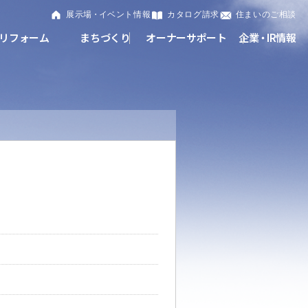
展示
場・
イベント情報
カタログ請求
住まいのご相談
リフォーム
まちづくり
オーナーサポート
企
業・
IR情報
閉じる
閉じる
閉じる
閉じる
閉じる
閉じる
これから土地活用・賃貸経営をご検討の方
これからリフォームをご検討の方
これから住まいをご検討の方
すべてのフィールドに新しい価値をデザインし、持続可能
多彩な動画やこだわりが詰まった建築実例、注目の最新情
土地活用の基礎から長期安定経営を目指すオーナー様ま
実例動画や基礎知識、収納の工夫など、理想の住まいを叶
ミサワホームオーナーさま・リフォーム工事ご契約者さま
な未来志向のまちづくりを実現していきます。
報など、住まいづくりを楽しく学べるデジタルラウンジで
で、賃貸経営に役立つ多彩な情報を幅広くお届けします。
えるリフォームの具体策とアイデアを豊富にご用意してい
とミサワホームを結ぶコミュニケーションサイト。お得・
す。
ます。
便利・安心なコンテンツや、ミサワホームからの大切なお
ミサワゼネラルソリューション
ホームラウンジ 土地活用・賃貸経営
知らせなど配信しています。
ホームラウンジ 新築・戸建て
ホームラウンジ リフォーム
ミサワアイデンティティ
ミサワオーナーズクラブ