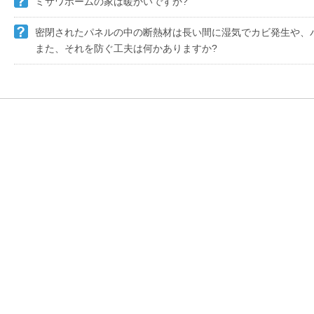
ミサワホームの家は暖かいですか?
海外事業
密閉されたパネルの中の断熱材は長い間に湿気でカビ発生や、
住まいの売却
また、それを防ぐ工夫は何かありますか?