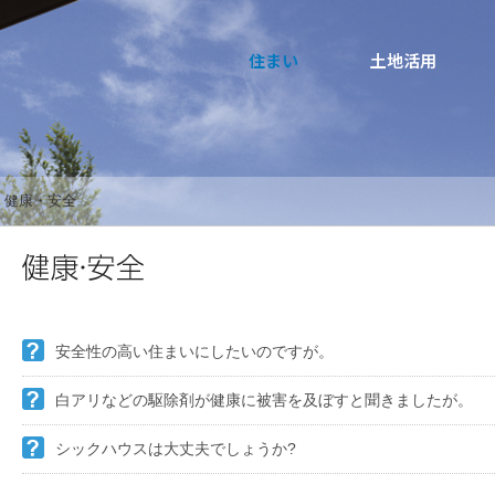
住まい
土地活用
ト
健康・安全
買う
法人のお客さま
事業用
事業用売買
ご相談窓口
採用情報
分譲住宅（建売・土地）検索
企業不動産活用（CRE）戦略
事業用リノベーション
事業用地・事業用建物
お客様センター
新卒者採用
中古住宅検索
社宅建築
ホテル・旅館リフォーム
分譲用地
中途採用
安全性の高い住まいにしたいのですが。
スムストック検索
医療・介護・子育て・障がい福祉施設
障がい者採用
リフォーム営業所
白アリなどの駆除剤が健康に被害を及ぼすと聞きましたが。
分譲マンション検索
ウエルネス事業
シックハウスは大丈夫でしょうか?
売る
[MISAWA RELAY]