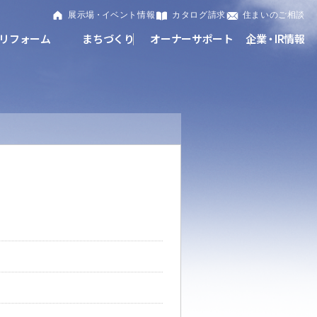
展示
場・
イベント情報
カタログ請求
住まいのご相談
リフォーム
まちづくり
オーナーサポート
企
業・
IR情報
閉じる
閉じる
閉じる
閉じる
閉じる
閉じる
これから土地活用・賃貸経営をご検討の方
これからリフォームをご検討の方
これから住まいをご検討の方
すべてのフィールドに新しい価値をデザインし、持続可能
多彩な動画やこだわりが詰まった建築実例、注目の最新情
土地活用の基礎から長期安定経営を目指すオーナー様ま
実例動画や基礎知識、収納の工夫など、理想の住まいを叶
ミサワホームオーナーさま・リフォーム工事ご契約者さま
な未来志向のまちづくりを実現していきます。
報など、住まいづくりを楽しく学べるデジタルラウンジで
で、賃貸経営に役立つ多彩な情報を幅広くお届けします。
えるリフォームの具体策とアイデアを豊富にご用意してい
とミサワホームを結ぶコミュニケーションサイト。お得・
す。
ます。
便利・安心なコンテンツや、ミサワホームからの大切なお
ミサワゼネラルソリューション
ホームラウンジ 土地活用・賃貸経営
知らせなど配信しています。
ホームラウンジ 新築・戸建て
ホームラウンジ リフォーム
ミサワアイデンティティ
ミサワオーナーズクラブ