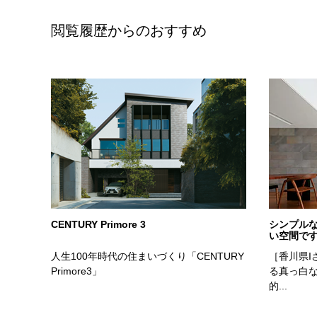
閲覧履歴からのおすすめ
商品
実例
CENTURY Primore 3
シンプル
い空間で
人生100年時代の住まいづくり「CENTURY
［香川県I
Primore3」
る真っ白
的...