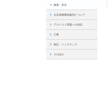
インテリア
環境活動
健康・安全
住まいづくりガイド
火災保険構造級別について
アスベスト問題への対応
工事
保証・メンテナンス
そのほか