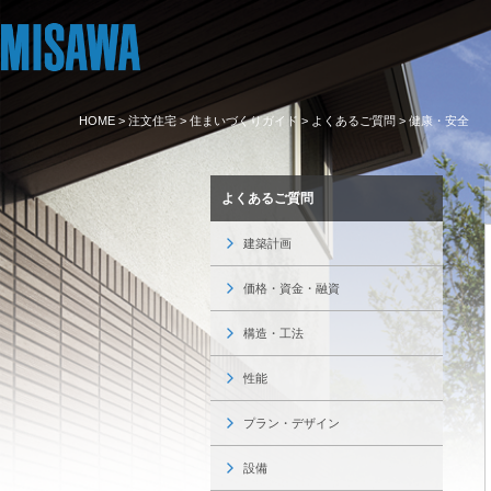
HOME
>
注文住宅
>
住まいづくりガイド
>
よくあるご質問
> 健康・安全
リフォーム
住まい
土地活用
まちづくり
オーナーサポー
企業・IR情報
よくあるご質問
建てる
個人のお客さま
戸建て・マンション
複合開発・投資開発
サポートメニュー
企業・IR
[注文住宅]
建築計画
商品ラインアップ
賃貸住宅
ミサワリフォームとは
複合開発事業（ASMACI-アスマチ-）
住まいるりんぐ（ロングサポート）
ニュース
価格・資金・融資
デザイン
賃貸併用住宅
リフォームの流れ
再開発・官民連携事業
保証制度
MISAWAについて
構造・工法
テクノロジー（住まいの性能）
店舗・各種施設
リフォームメニュー
分譲マンション開発事業
アフターメンテナンス
ミサワホームグループ
性能
建築事例・建築実例
土地活用モデルルーム見学
リフォーム事例
収益不動産・投資開発事業
ミサワリフォーム
IR情報
プラン・デザイン
デザイナーズギャラリー
土地活用実例
建築再生事業
SDGs
設備