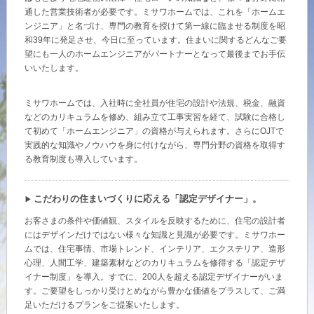
再開発・官民連携事業
土地活用実例
通した営業技術者が必要です。ミサワホームでは、これを「ホームエ
展示
場・
イベント情報
企業・IR
住まいるりんぐ（ロングサポート）
リフォーム事例
住まいづくりガイド
ンジニア」と名づけ、専門の教育を授けて第一線に臨ませる制度を昭
分譲マンション開発事業
和39年に発足させ、今日に至っています。住まいに関するどんなご要
カタログ請求
法人のお客さま
望にも一人のホームエンジニアがパートナーとなって最後までお手伝
保証制度
事業用
買う
いいたします。
ニュース
収益不動産・投資開発事業
住まいのご相談
アフターメンテナンス
企業不動産活用（CRE）戦略
MISAWAについて
建築再生事業
ミサワホームでは、入社時に全社員が住宅の設計や法規、税金、融資
事業用リノベーション
分譲住宅（建売・土地）検索
などのカリキュラムを修め、組み立て工事実習を経て、試験に合格し
ミサワリフォーム
社宅建築
て初めて「ホームエンジニア」の資格が与えられます。さらにOJTで
ミサワホームグループ
事業用売買
ホテル・旅館リフォーム
実践的な知識やノウハウを身に付けながら、専門分野の資格を取得す
中古住宅検索
る教育制度も導入しています。
ご相談窓口
医療・介護・子育て・障がい福祉施設
IR情報
スムストック検索
リフォーム営業所
事業用地・事業用建物
SDGs
こだわりの住まいづくりに応える「認定デザイナー」。
お客様センター
分譲マンション検索
これから土地活用・賃貸経営をご検討の方
お客さまの条件や価値観、スタイルを反映するために、住宅の設計者
分譲用地
環境活動
にはデザインだけではない様々な知識と見識が必要です。ミサワホー
土地活用の基礎から長期安定経営を目指すオーナー様まで、賃貸経営
ムでは、住宅事情、市場トレンド、インテリア、エクステリア、造形
売る
[MISAWA RELAY]
に役立つ多彩な情報を幅広くお届けします。
これからリフォームをご検討の方
心理、人間工学、建築素材などのカリキュラムを修得する「認定デザ
採用情報
イナー制度」を導入。すでに、200人を超える認定デザイナーがいま
実例動画や基礎知識、収納の工夫など、理想の住まいを叶えるリフォ
ホームラウンジ 土地活用・賃貸経営
す。ご要望をしっかり受けとめながら豊かな価値をプラスして、ご満
ームの具体策とアイデアを豊富にご用意しています。
住まいの売却
ミサワホームオーナーさま・リフォーム工事ご契約者さまとミサワホ
足いただけるプランをご提案いたします。
すべてのフィールドに新しい価値をデザインし、持続可能な未来志向