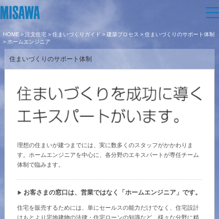
HOME
>
注文住宅
>
住まいづくりガイド
>
建築プロセス
>
住まいづくりのサポート体制
住まい
> ホームエンジニア
住まいづくりのサポート体制
建てる
土地活用
[注文住宅]
個人のお客さま
商品ラインアップ
リフォーム
デザイン
戸建て・マンション
賃貸住宅
まちづくり
理想の住まいが建つまでには、実に数多くのスタッフがかかわりま
テクノロジー（住まいの性能）
す。ホームエンジニアを中心に、各分野のエキスパートが専任チーム
賃貸併用住宅
体制で臨みます。
複合開発・投資開発
ミサワリフォームとは
オーナーサポート
建築事例・建築実例
店舗・各種施設
リフォームの流れ
デザイナーズギャラリー
お客さまの窓口は、営業ではなく「ホームエンジニア」です。
サポートメニュー
複合開発事業（ASMACI-アスマチ-）
企
業・
IR情報
土地活用モデルルーム見学
住宅を販売するためには、単にセールスの能力だけでなく、住宅設計
リフォームメニュー
インテリア
はもとより宅地建物の法律・住宅ローンの知識など、様々な分野に精