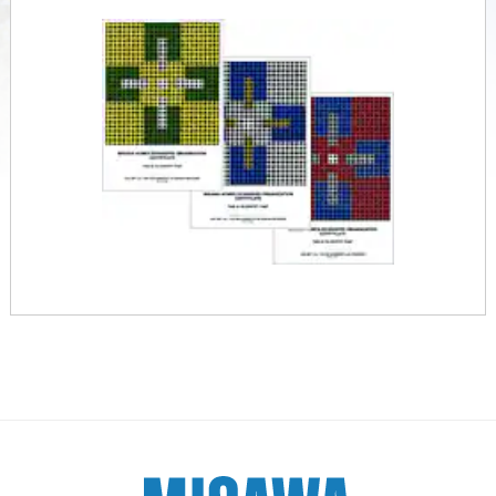
ームを結ぶコミュニケーションサイト。お得・便利・安心なコンテン
新卒者採用
のまちづくりを実現していきます。
ホームラウンジ リフォーム
ツや、ミサワホームからの大切なお知らせなど配信しています。
ミサワゼネラルソリューション
中途採用
これから住まいをご検討の方
ミサワオーナーズクラブ
多彩な動画やこだわりが詰まった建築実例、注目の最新情報など、住
障がい者採用
まいづくりを楽しく学べるデジタルラウンジです。
ホームラウンジ 新築・戸建て
ウエルネス事業
海外事業