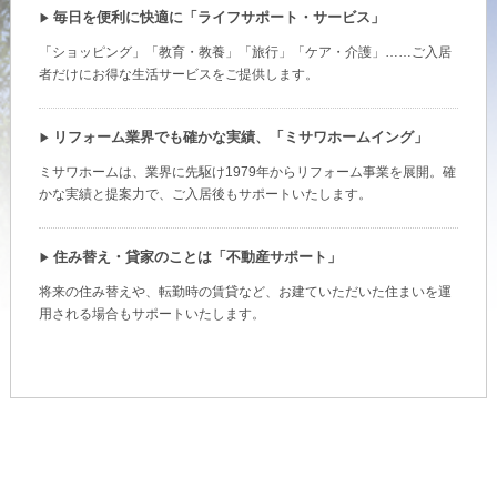
再開発・官民連携事業
土地活用実例
毎日を便利に快適に「ライフサポート・サービス」
展示
場・
イベント情報
企業・IR
住まいるりんぐ（ロングサポート）
リフォーム事例
住まいづくりガイド
「ショッピング」「教育・教養」「旅行」「ケア・介護」……ご入居
分譲マンション開発事業
カタログ請求
者だけにお得な生活サービスをご提供します。
法人のお客さま
保証制度
事業用
買う
ニュース
収益不動産・投資開発事業
住まいのご相談
リフォーム業界でも確かな実績、「ミサワホームイング」
アフターメンテナンス
企業不動産活用（CRE）戦略
MISAWAについて
建築再生事業
ミサワホームは、業界に先駆け1979年からリフォーム事業を展開。確
事業用リノベーション
分譲住宅（建売・土地）検索
ミサワリフォーム
かな実績と提案力で、ご入居後もサポートいたします。
社宅建築
ミサワホームグループ
事業用売買
ホテル・旅館リフォーム
中古住宅検索
ご相談窓口
住み替え・貸家のことは「不動産サポート」
医療・介護・子育て・障がい福祉施設
IR情報
スムストック検索
将来の住み替えや、転勤時の賃貸など、お建ていただいた住まいを運
リフォーム営業所
事業用地・事業用建物
SDGs
用される場合もサポートいたします。
お客様センター
分譲マンション検索
これから土地活用・賃貸経営をご検討の方
分譲用地
環境活動
土地活用の基礎から長期安定経営を目指すオーナー様まで、賃貸経営
売る
[MISAWA RELAY]
に役立つ多彩な情報を幅広くお届けします。
これからリフォームをご検討の方
採用情報
実例動画や基礎知識、収納の工夫など、理想の住まいを叶えるリフォ
ホームラウンジ 土地活用・賃貸経営
ームの具体策とアイデアを豊富にご用意しています。
住まいの売却
ミサワホームオーナーさま・リフォーム工事ご契約者さまとミサワホ
すべてのフィールドに新しい価値をデザインし、持続可能な未来志向