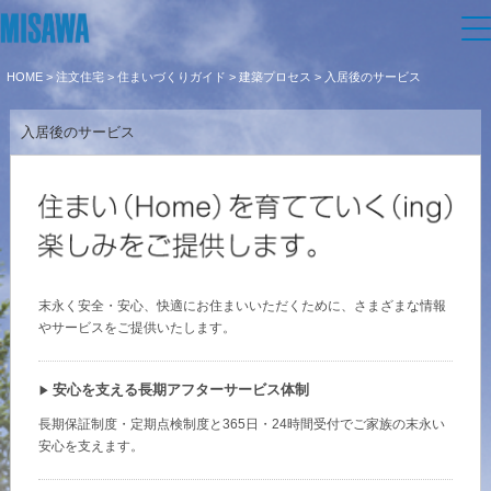
HOME
>
注文住宅
>
住まいづくりガイド
>
建築プロセス
> 入居後のサービス
住まい
入居後のサービス
建てる
土地活用
[注文住宅]
個人のお客さま
商品ラインアップ
リフォーム
デザイン
戸建て・マンション
賃貸住宅
まちづくり
末永く安全・安心、快適にお住まいいただくために、さまざまな情報
やサービスをご提供いたします。
テクノロジー（住まいの性能）
賃貸併用住宅
複合開発・投資開発
ミサワリフォームとは
オーナーサポート
建築事例・建築実例
安心を支える長期アフターサービス体制
店舗・各種施設
長期保証制度・定期点検制度と365日・24時間受付でご家族の末永い
リフォームの流れ
デザイナーズギャラリー
安心を支えます。
サポートメニュー
複合開発事業（ASMACI-アスマチ-）
企
業・
IR情報
土地活用モデルルーム見学
リフォームメニュー
インテリア