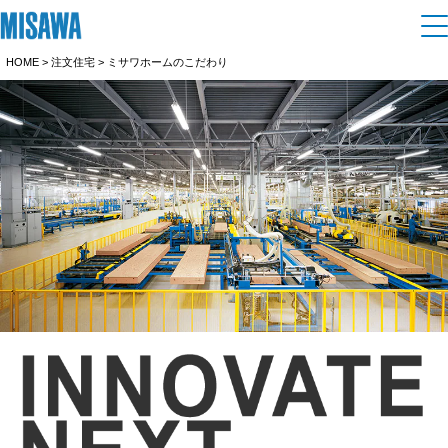
HOME
>
注文住宅
> ミサワホームのこだわり
住まい
建てる
土地活用
[注文住宅]
個人のお客さま
商品ラインアップ
リフォーム
デザイン
戸建て・マンション
賃貸住宅
まちづくり
テクノロジー（住まいの性能）
賃貸併用住宅
複合開発・投資開発
ミサワリフォームとは
オーナーサポート
建築事例・建築実例
店舗・各種施設
リフォームの流れ
デザイナーズギャラリー
サポートメニュー
複合開発事業（ASMACI-アスマチ-）
企
業・
IR情報
土地活用モデルルーム見学
リフォームメニュー
インテリア