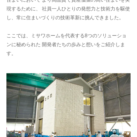
ームを結ぶコミュニケーションサイト。お得・便利・安心なコンテン
新卒者採用
のまちづくりを実現していきます。
ホームラウンジ リフォーム
ツや、ミサワホームからの大切なお知らせなど配信しています。
現するために、
社員一人ひとりの発想力と技術力を駆使
ミサワゼネラルソリューション
中途採用
し、常に住まいづくりの技術革新に挑んできました。
これから住まいをご検討の方
ミサワオーナーズクラブ
多彩な動画やこだわりが詰まった建築実例、注目の最新情報など、住
障がい者採用
ここでは、ミサワホームを代表する8つのソリューショ
まいづくりを楽しく学べるデジタルラウンジです。
ンに秘められた
開発者たちの歩みと想いをご紹介しま
ホームラウンジ 新築・戸建て
ウエルネス事業
す。
海外事業