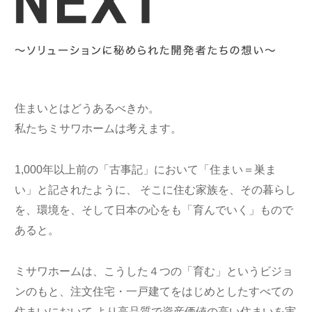
再開発・官民連携事業
土地活用実例
展示
場・
イベント情報
企業・IR
住まいるりんぐ（ロングサポート）
リフォーム事例
住まいづくりガイド
分譲マンション開発事業
カタログ請求
法人のお客さま
保証制度
事業用
買う
ニュース
収益不動産・投資開発事業
住まいのご相談
アフターメンテナンス
企業不動産活用（CRE）戦略
MISAWAについて
建築再生事業
住まいとはどうあるべきか。
事業用リノベーション
分譲住宅（建売・土地）検索
ミサワリフォーム
私たちミサワホームは考えます。
社宅建築
ミサワホームグループ
事業用売買
ホテル・旅館リフォーム
中古住宅検索
ご相談窓口
医療・介護・子育て・障がい福祉施設
IR情報
1,000年以上前の「古事記」において「住まい＝巣ま
スムストック検索
リフォーム営業所
い」と記されたように、
そこに住む家族を、その暮らし
事業用地・事業用建物
SDGs
お客様センター
を、環境を、そして日本の心をも「育んでいく」もので
分譲マンション検索
これから土地活用・賃貸経営をご検討の方
分譲用地
環境活動
あると。
土地活用の基礎から長期安定経営を目指すオーナー様まで、賃貸経営
売る
[MISAWA RELAY]
に役立つ多彩な情報を幅広くお届けします。
これからリフォームをご検討の方
採用情報
ミサワホームは、こうした４つの「育む」というビジョ
実例動画や基礎知識、収納の工夫など、理想の住まいを叶えるリフォ
ホームラウンジ 土地活用・賃貸経営
ンのもと、注文住宅・一戸建てをはじめとしたすべての
ームの具体策とアイデアを豊富にご用意しています。
住まいの売却
ミサワホームオーナーさま・リフォーム工事ご契約者さまとミサワホ
すべてのフィールドに新しい価値をデザインし、持続可能な未来志向
住まいにおいて
より高品質で資産価値の高い住まいを実