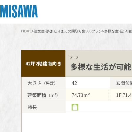
HOME
>
注文住宅
>
あたりまえの間取り集500プラン
>
多様な生活が可能
リフォーム
住まい
土地活用
まちづくり
オーナーサポート
企業・IR情報
建てる
個人のお客さま
戸建て・マンション
複合開発・投資開発
サポートメニュー
企業・IR
3- 2
[注文住宅]
42坪
2階建
南向き
多様な生活が可能
商品ラインアップ
賃貸住宅
ミサワリフォームとは
複合開発事業（ASMACI-アスマチ-）
住まいるりんぐ（ロングサポート）
ニュース
大きさ
42
玄関位
（坪数）
デザイン
賃貸併用住宅
リフォームの流れ
再開発・官民連携事業
保証制度
MISAWAについて
建築面積
74.73m²
1F:71.
（m²）
テクノロジー（住まいの性能）
店舗・各種施設
リフォームメニュー
分譲マンション開発事業
アフターメンテナンス
ミサワホームグループ
特長
建築事例・建築実例
土地活用モデルルーム見学
リフォーム事例
収益不動産・投資開発事業
ミサワリフォーム
IR情報
デザイナーズギャラリー
土地活用実例
建築再生事業
SDGs