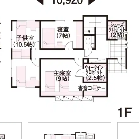
[MISAWA RELAY]
海外事業
住まいの売却