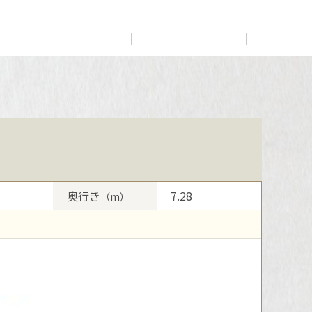
展示
場・
イベント情報
カタログ請求
住まいのご相談
リフォーム
まちづくり
オーナーサポート
企
業・
IR情報
閉じる
閉じる
閉じる
閉じる
閉じる
閉じる
これから土地活用・賃貸経営をご検討の方
これからリフォームをご検討の方
これから住まいをご検討の方
多彩な動画やこだわりが詰まった建築実例、注目の最新情
土地活用の基礎から長期安定経営を目指すオーナー様ま
実例動画や基礎知識、収納の工夫など、理想の住まいを叶
すべてのフィールドに新しい価値をデザインし、持続可能
報など、住まいづくりを楽しく学べるデジタルラウンジで
で、賃貸経営に役立つ多彩な情報を幅広くお届けします。
えるリフォームの具体策とアイデアを豊富にご用意してい
ミサワホームオーナーさま・リフォーム工事ご契約者さま
な未来志向のまちづくりを実現していきます。
奥行き
7.28
（m）
す。
ます。
とミサワホームを結ぶコミュニケーションサイト。お得・
ホームラウンジ 土地活用・賃貸経営
便利・安心なコンテンツや、ミサワホームからの大切なお
ミサワゼネラルソリューション
ホームラウンジ 新築・戸建て
ホームラウンジ リフォーム
知らせなど配信しています。
ミサワアイデンティティ
ミサワオーナーズクラブ