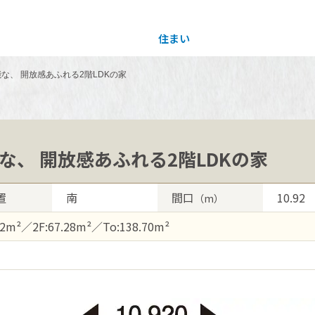
住まい
土地活用
な、 開放感あふれる2階LDKの家
買う
法人のお客さま
事業用
事業用売買
ご相談窓口
採用情報
な、 開放感あふれる2階LDKの家
分譲住宅（建売・土地）検索
企業不動産活用（CRE）戦略
事業用リノベーション
事業用地・事業用建物
お客様センター
新卒者採用
置
南
間口
10.92
（m）
中古住宅検索
社宅建築
ホテル・旅館リフォーム
分譲用地
中途採用
42m²／2F:67.28m²／To:138.70m²
スムストック検索
医療・介護・子育て・障がい福祉施設
障がい者採用
リフォーム営業所
分譲マンション検索
ウエルネス事業
売る