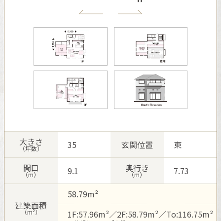
再開発・官民連携事業
土地活用実例
展示
場・
イベント情報
企業・IR
住まいるりんぐ（ロングサポート）
リフォーム事例
住まいづくりガイド
分譲マンション開発事業
カタログ請求
法人のお客さま
保証制度
事業用
買う
ニュース
収益不動産・投資開発事業
住まいのご相談
アフターメンテナンス
企業不動産活用（CRE）戦略
MISAWAについて
建築再生事業
事業用リノベーション
分譲住宅（建売・土地）検索
ミサワリフォーム
社宅建築
ミサワホームグループ
事業用売買
ホテル・旅館リフォーム
中古住宅検索
ご相談窓口
医療・介護・子育て・障がい福祉施設
IR情報
スムストック検索
リフォーム営業所
事業用地・事業用建物
SDGs
大きさ
35
玄関位置
東
お客様センター
分譲マンション検索
（坪数）
これから土地活用・賃貸経営をご検討の方
分譲用地
環境活動
間口
奥行き
9.1
7.73
土地活用の基礎から長期安定経営を目指すオーナー様まで、賃貸経
（m）
（m）
売る
[MISAWA RELAY]
営に役立つ多彩な情報を幅広くお届けします。
これからリフォームをご検討の方
採用情報
58.79m²
実例動画や基礎知識、収納の工夫など、理想の住まいを叶えるリフ
ホームラウンジ 土地活用・賃貸経営
建築面積
ォームの具体策とアイデアを豊富にご用意しています。
住まいの売却
（m²）
1F:57.96m²／2F:58.79m²／To:116.75m²
ミサワホームオーナーさま・リフォーム工事ご契約者さまとミサワ
すべてのフィールドに新しい価値をデザインし、持続可能な未来志