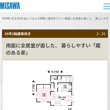
HOME
>
注文住宅
>
あたりまえの間取り集500プラン
>
南面に全居室が面した、 暮らしやす
住まい
35坪
2階建
東向き
2- 26
建てる
土地活用
[注文住宅]
南面に全居室が面した、 暮らしやすい「蔵
のある家」
個人のお客さま
商品ラインアップ
リフォーム
デザイン
戸建て・マンション
賃貸住宅
まちづくり
テクノロジー（住まいの性能）
賃貸併用住宅
複合開発・投資開発
ミサワリフォームとは
建築事例・建築実例
オーナーサポート
店舗・各種施設
リフォームの流れ
デザイナーズギャラリー
サポートメニュー
複合開発事業（ASMACI-アスマチ-）
土地活用モデルルーム見学
企
業・
IR情報
リフォームメニュー
インテリア