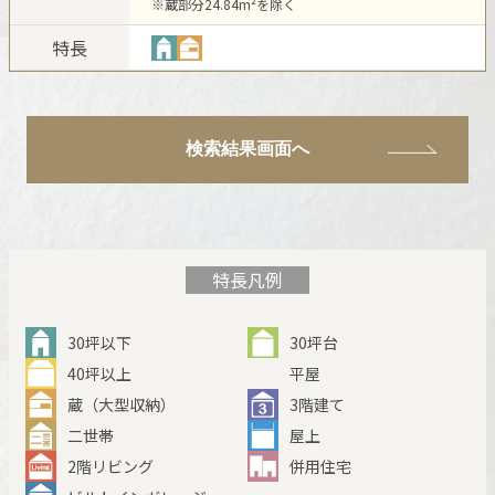
※蔵部分24.84m²を除く
新卒者採用
ホームを結ぶコミュニケーションサイト。お得・便利・安心なコン
ホームラウンジ リフォーム
向のまちづくりを実現していきます。
テンツや、ミサワホームからの大切なお知らせなど配信していま
特長
中途採用
す。
ミサワゼネラルソリューション
これから住まいをご検討の方
ミサワオーナーズクラブ
多彩な動画やこだわりが詰まった建築実例、注目の最新情報など、
障がい者採用
住まいづくりを楽しく学べるデジタルラウンジです。
検索結果画面へ
ホームラウンジ 新築・戸建て
ウエルネス事業
海外事業
特長凡例
30坪以下
30坪台
40坪以上
平屋
蔵（大型収納）
3階建て
二世帯
屋上
2階リビング
併用住宅