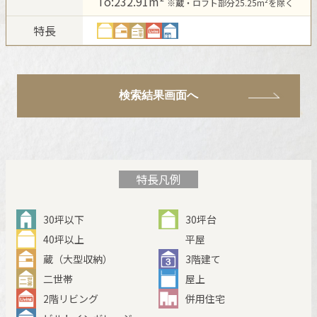
To:232.91m²
※蔵・ロフト部分25.25m²を除く
新卒者採用
ホームを結ぶコミュニケーションサイト。お得・便利・安心なコン
ホームラウンジ リフォーム
向のまちづくりを実現していきます。
テンツや、ミサワホームからの大切なお知らせなど配信していま
特長
中途採用
す。
ミサワゼネラルソリューション
これから住まいをご検討の方
ミサワオーナーズクラブ
多彩な動画やこだわりが詰まった建築実例、注目の最新情報など、
障がい者採用
住まいづくりを楽しく学べるデジタルラウンジです。
検索結果画面へ
ホームラウンジ 新築・戸建て
ウエルネス事業
海外事業
特長凡例
30坪以下
30坪台
40坪以上
平屋
蔵（大型収納）
3階建て
二世帯
屋上
2階リビング
併用住宅