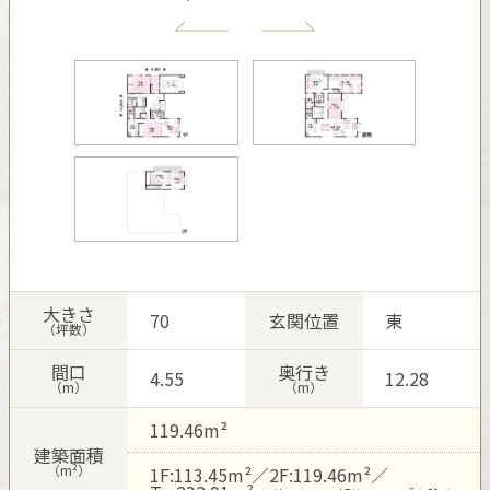
再開発・官民連携事業
土地活用実例
展示
場・
イベント情報
企業・IR
住まいるりんぐ（ロングサポート）
リフォーム事例
住まいづくりガイド
分譲マンション開発事業
カタログ請求
法人のお客さま
保証制度
事業用
買う
ニュース
収益不動産・投資開発事業
住まいのご相談
アフターメンテナンス
企業不動産活用（CRE）戦略
MISAWAについて
建築再生事業
事業用リノベーション
分譲住宅（建売・土地）検索
ミサワリフォーム
社宅建築
ミサワホームグループ
事業用売買
ホテル・旅館リフォーム
中古住宅検索
ご相談窓口
医療・介護・子育て・障がい福祉施設
IR情報
スムストック検索
リフォーム営業所
事業用地・事業用建物
SDGs
大きさ
70
玄関位置
東
お客様センター
分譲マンション検索
（坪数）
これから土地活用・賃貸経営をご検討の方
分譲用地
環境活動
間口
奥行き
4.55
12.28
土地活用の基礎から長期安定経営を目指すオーナー様まで、賃貸経
（m）
（m）
売る
[MISAWA RELAY]
営に役立つ多彩な情報を幅広くお届けします。
これからリフォームをご検討の方
採用情報
119.46m²
実例動画や基礎知識、収納の工夫など、理想の住まいを叶えるリフ
ホームラウンジ 土地活用・賃貸経営
建築面積
ォームの具体策とアイデアを豊富にご用意しています。
住まいの売却
（m²）
1F:113.45m²／2F:119.46m²／
ミサワホームオーナーさま・リフォーム工事ご契約者さまとミサワ
すべてのフィールドに新しい価値をデザインし、持続可能な未来志