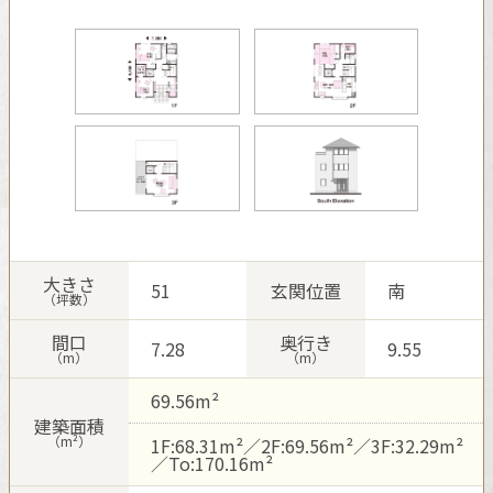
再開発・官民連携事業
土地活用実例
展示
場・
イベント情報
企業・IR
住まいるりんぐ（ロングサポート）
リフォーム事例
住まいづくりガイド
分譲マンション開発事業
カタログ請求
法人のお客さま
保証制度
事業用
買う
ニュース
収益不動産・投資開発事業
住まいのご相談
アフターメンテナンス
企業不動産活用（CRE）戦略
MISAWAについて
建築再生事業
事業用リノベーション
分譲住宅（建売・土地）検索
ミサワリフォーム
社宅建築
ミサワホームグループ
事業用売買
ホテル・旅館リフォーム
中古住宅検索
ご相談窓口
医療・介護・子育て・障がい福祉施設
IR情報
スムストック検索
大きさ
51
玄関位置
南
リフォーム営業所
（坪数）
事業用地・事業用建物
SDGs
お客様センター
分譲マンション検索
間口
奥行き
これから土地活用・賃貸経営をご検討の方
7.28
9.55
分譲用地
（m）
（m）
環境活動
土地活用の基礎から長期安定経営を目指すオーナー様まで、賃貸経
売る
69.56m²
[MISAWA RELAY]
営に役立つ多彩な情報を幅広くお届けします。
これからリフォームをご検討の方
建築面積
採用情報
（m²）
1F:68.31m²／2F:69.56m²／3F:32.29m²
実例動画や基礎知識、収納の工夫など、理想の住まいを叶えるリフ
ホームラウンジ 土地活用・賃貸経営
／To:170.16m²
ォームの具体策とアイデアを豊富にご用意しています。
住まいの売却
ミサワホームオーナーさま・リフォーム工事ご契約者さまとミサワ
すべてのフィールドに新しい価値をデザインし、持続可能な未来志