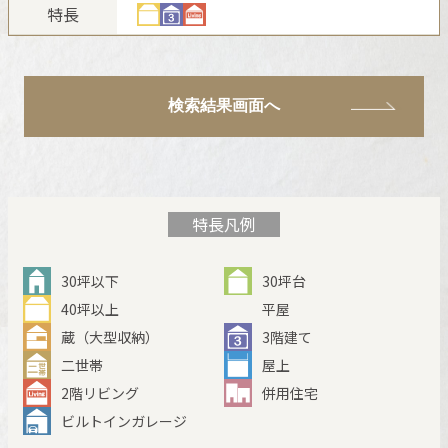
新卒者採用
ホームを結ぶコミュニケーションサイト。お得・便利・安心なコン
特長
ホームラウンジ リフォーム
向のまちづくりを実現していきます。
テンツや、ミサワホームからの大切なお知らせなど配信していま
中途採用
す。
ミサワゼネラルソリューション
これから住まいをご検討の方
ミサワオーナーズクラブ
多彩な動画やこだわりが詰まった建築実例、注目の最新情報など、
障がい者採用
検索結果画面へ
住まいづくりを楽しく学べるデジタルラウンジです。
ホームラウンジ 新築・戸建て
ウエルネス事業
特長凡例
海外事業
30坪以下
30坪台
40坪以上
平屋
蔵（大型収納）
3階建て
二世帯
屋上
2階リビング
併用住宅
ビルトインガレージ