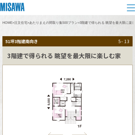
HOME
>
注文住宅
>
あたりまえの間取り集500プラン
>
3階建で得られる 眺望を最大限に楽
住まい
51坪
3階建
南向き
5- 13
建てる
土地活用
[注文住宅]
3階建で得られる 眺望を最大限に楽しむ家
個人のお客さま
商品ラインアップ
リフォーム
デザイン
戸建て・マンション
賃貸住宅
まちづくり
テクノロジー（住まいの性能）
賃貸併用住宅
複合開発・投資開発
ミサワリフォームとは
建築事例・建築実例
オーナーサポート
店舗・各種施設
リフォームの流れ
デザイナーズギャラリー
サポートメニュー
複合開発事業（ASMACI-アスマチ-）
土地活用モデルルーム見学
企
業・
IR情報
リフォームメニュー
インテリア